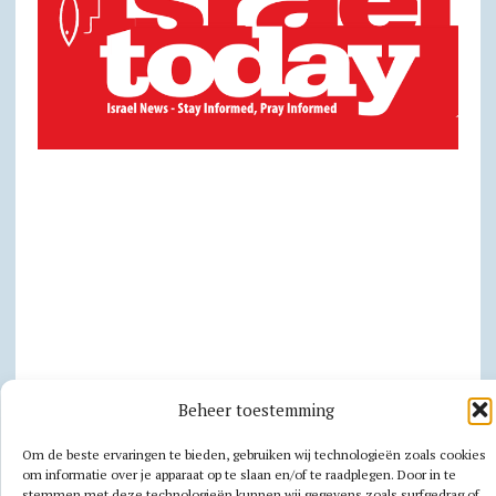
Beheer toestemming
Privacy
Om de beste ervaringen te bieden, gebruiken wij technologieën zoals cookies
om informatie over je apparaat op te slaan en/of te raadplegen. Door in te
Cookiebeleid
stemmen met deze technologieën kunnen wij gegevens zoals surfgedrag of