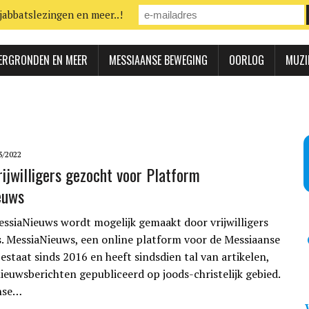
jabbatslezingen en meer..!
ERGRONDEN EN MEER
MESSIAANSE BEWEGING
OORLOG
MUZI
3/2022
rijwilligers gezocht voor Platform
euws
ssiaNieuws wordt mogelijk gemaakt door vrijwilligers
. MessiaNieuws, een online platform voor de Messiaanse
estaat sinds 2016 en heeft sindsdien tal van artikelen,
nieuwsberichten gepubliceerd op joods-christelijk gebied.
nse…