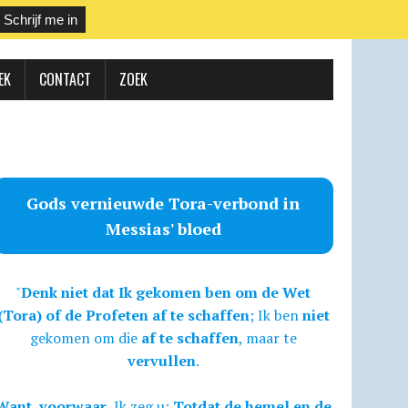
EK
CONTACT
ZOEK
Gods vernieuwde Tora-verbond in
Messias' bloed
"
Denk niet dat Ik gekomen ben om de Wet
(Tora) of de Profeten af te schaffen
; Ik ben
niet
gekomen om die
af te schaffen
, maar te
vervullen
.
Want, voorwaar,
Ik zeg u:
Totdat de hemel en de