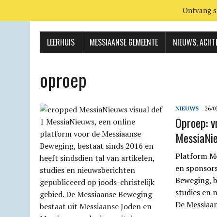
Ontvang s
LEERHUIS
MESSIAANSE GEMEENTE
NIEUWS, ACHT
oproep
NIEUWS
26/0
Oproep: v
MessiaNi
Platform Me
en sponsors
Beweging, b
studies en 
De Messiaa