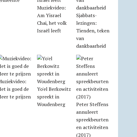
gemeente
Muziekvideo:
Am Yisrael
Sjabbats­
Chai, het volk
lezingen:
Israël leeft
Tienden, teken
van
dankbaarheid
Muziekvideo:
et is goed de
Yo'el Berkowitz
eer te prijzen
spreekt in
Woudenberg
Peter Steffens
annuleert
spreekbeurten
en activiteiten
(2017)