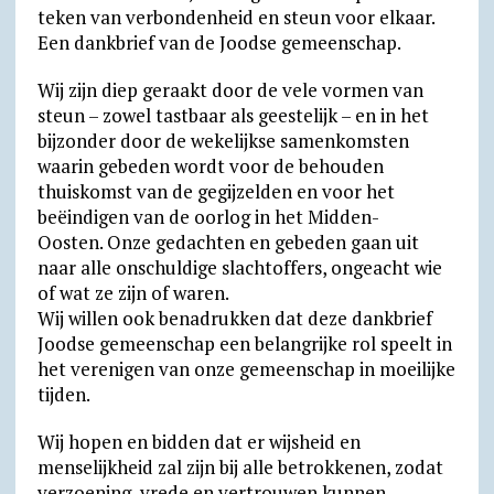
teken van verbondenheid en steun voor elkaar.
e
c
Een dankbrief van de Joodse gemeenschap.
n
o
d
m
Wij zijn diep geraakt door de vele vormen van
steun – zowel tastbaar als geestelijk – en in het
l
bijzonder door de wekelijkse samenkomsten
y
waarin gebeden wordt voor de behouden
thuiskomst van de gegijzelden en voor het
beëindigen van de oorlog in het Midden-
Oosten. Onze gedachten en gebeden gaan uit
naar alle onschuldige slachtoffers, ongeacht wie
of wat ze zijn of waren.
Wij willen ook benadrukken dat deze dankbrief
Joodse gemeenschap een belangrijke rol speelt in
het verenigen van onze gemeenschap in moeilijke
tijden.
Wij hopen en bidden dat er wijsheid en
menselijkheid zal zijn bij alle betrokkenen, zodat
verzoening, vrede en vertrouwen kunnen