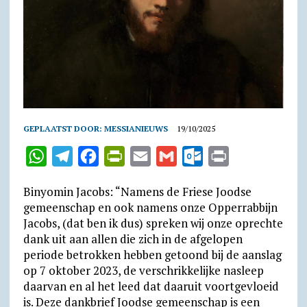
GEPLAATST DOOR:
MESSIANIEUWS
19/10/2025
W
T
F
P
E
G
O
P
h
e
a
r
m
m
u
r
Binyomin Jacobs: “Namens de Friese Joodse
a
l
c
i
a
a
t
i
gemeenschap en ook namens onze Opperrabbijn
t
e
e
n
i
i
l
n
Jacobs, (dat ben ik dus) spreken wij onze oprechte
dank uit aan allen die zich in de afgelopen
s
g
b
t
l
l
o
t
periode betrokken hebben getoond bij de aanslag
A
r
o
F
o
op 7 oktober 2023, de verschrikkelijke nasleep
p
a
o
r
k
daarvan en al het leed dat daaruit voortgevloeid
p
m
k
i
.
is. Deze dankbrief Joodse gemeenschap is een