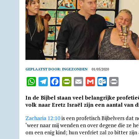
GEPLAATST DOOR:
INGEZONDEN
01/05/2020
W
T
F
P
E
G
O
P
h
e
a
r
m
m
u
r
In de Bijbel staan veel belangrijke profeti
a
l
c
i
a
a
t
i
volk naar Eretz Israël zijn een aantal van d
t
e
e
n
i
i
l
n
Zacharia 12:10
is een profetisch Bijbelvers dat no
s
g
b
t
l
l
o
t
‘weer naar mij wenden en over degene die ze he
A
r
o
F
o
om een enig kind; hun verdriet zal zo bitter zijn
p
a
o
r
k