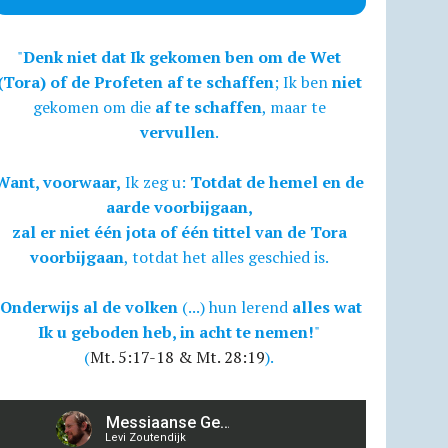
"
Denk niet dat Ik gekomen ben om de Wet
(Tora) of de Profeten af te schaffen
; Ik ben
niet
gekomen om die
af te schaffen
, maar te
vervullen
.
Want, voorwaar,
Ik zeg u:
Totdat de hemel en de
aarde voorbijgaan,
zal er niet één jota of één tittel van de Tora
voorbijgaan
, totdat het alles geschied is.
Onderwijs al de volken
(...) hun lerend
alles wat
Ik u geboden heb, in acht te nemen!
"
(
Mt. 5:17-18 & Mt. 28:19
).