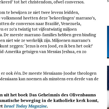
s
keerd’ tot het christendom, ofwel conversos.
m te bewijzen ze niet twee levens leidden,
de volksmond heetten deze ‘bekeerlingen’ marrano’s,
tten de conversos naar Brazilië, Venezuela,
n er zo’n twintig tot vijfentwintig miljoen
a. De meeste marrano-families hebben geen binding
n niet wie ze werkelijk zijn. Miljoenen marrano’s
kunt zeggen: ‘Jezus is een Jood, en ik ben het ook!’
uid-Amerika getuigen van Messias Jeshua, en zo
s er ook één. De meeste Messiaans-Joodse theologen
 Messiaans kan noemen als minstens een derde van de
ten uit het boek Das Geheimnis des Olivenbaums
ismatische beweging in de katholieke kerk komt,
et
Israel Today Magazine
.