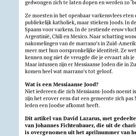
gedwongen zich te laten dopen en werden zo ‘be
Ze moesten in het openbaar varkensvlees eten o
publiekelijk katholiek, maar stiekem Joods. In 
Spaans voor varkens. In de zestiende eeuw vluch
Argentinië, Chili en Mexico. Naar schatting wone
nakomelingen van de marrano’s in Zuid-Amerik
meer met hun oorspronkelijke identiteit. Ze wete
kennen nog niet de vreugde die je ervaart als je 
Maar intussen zijn er Messiaanse Joden die in Z
komen heel wat marrano’s tot geloof.
Wat is een Messiaanse Jood?
Niet iedereen die zich Messiaans-Joods noemt i
zijn het erover eens dat een gemeente zich pas
leden een Joodse afkomst heeft.
Dit artikel van David Lazarus, met gedeel
van Johannes Fichtenbauer, die uit de char
is overgenomen uit het aprilnummer van h