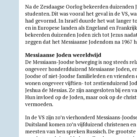
Na de Zesdaagse Oorlog bekeerden duizenden Jo
p
m
k
i
.
studenten. Dit was vooral het geval in de VS, 
e
c
had gevormd. In Israël duurde het wat langer t
n
o
en in Europese landen als Engeland en Frankrij
bekeerden duizenden Joden zich tot Jezus nadat
d
m
zeggen dat het Messiaanse Jodendom na 1967 het
l
y
Messiaanse Joden wereldwijd
De Messiaans-Joodse beweging is nog steeds rela
ongeveer honderdduizend Messiaanse Joden, en 
Joodse of niet-Joodse familieleden en vrienden 
wonen ongeveer vijftien- tot zestienduizend Jod
Jeshua de Messias. Ze zijn aangesloten bij een
Hun invloed op de Joden, maar ook op de christ
vermoeden.
In de VS zijn zo’n vierhonderd Messiaans-Joods
Duitsland komen zo’n vijfduizend christenen en 
meesten van hen spreken Russisch. De grootste 