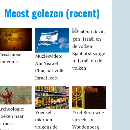
Meest gelezen (recent)
Sjabbatslezinge
Messiaanse
Muziekvideo:
n: Israël en de
gemeente
Am Yisrael
volken
Chai, het volk
Israël leeft
rcheologie:
Voedsel
Yo'el Berkowitz
Zoeken naar
inkopen
spreekt in
arao's
volgens de
Woudenberg