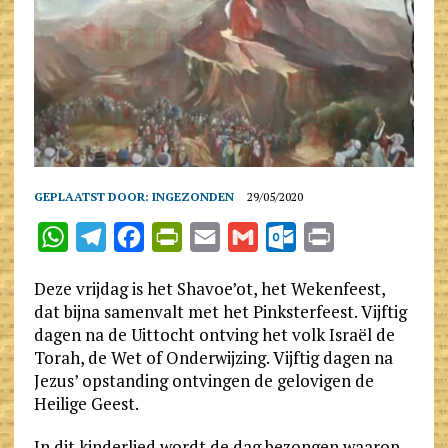
GEPLAATST DOOR:
INGEZONDEN
29/05/2020
W
T
F
P
E
G
O
P
h
e
a
r
m
m
u
r
Deze vrijdag is het Shavoe’ot, het Wekenfeest,
a
l
c
i
a
a
t
i
dat bijna samenvalt met het Pinksterfeest. Vijftig
t
e
e
n
i
i
l
n
dagen na de Uittocht ontving het volk Israël de
Torah, de Wet of Onderwijzing. Vijftig dagen na
s
g
b
t
l
l
o
t
Jezus’ opstanding ontvingen de gelovigen de
A
r
o
F
o
Heilige Geest.
p
a
o
r
k
In dit kinderlied wordt de dag bezongen waarop
p
m
k
i
.