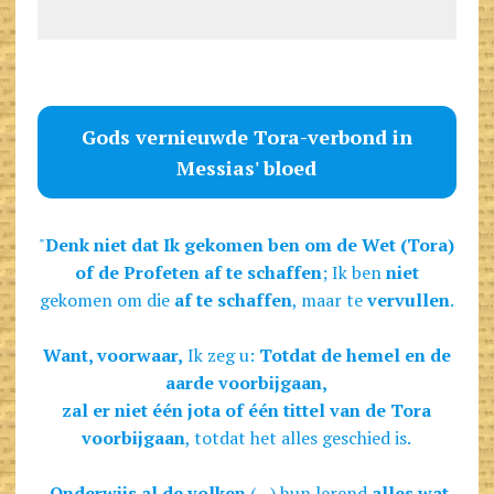
Gods vernieuwde Tora-verbond in
Messias' bloed
"
Denk niet dat Ik gekomen ben om de Wet (Tora)
of de Profeten af te schaffen
; Ik ben
niet
gekomen om die
af te schaffen
, maar te
vervullen
.
Want, voorwaar,
Ik zeg u:
Totdat de hemel en de
aarde voorbijgaan,
zal er niet één jota of één tittel van de Tora
voorbijgaan
, totdat het alles geschied is.
Onderwijs al de volken
(...) hun lerend
alles wat