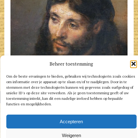
Privacy
Beheer toestemming
Cookiebeleid
Om de beste ervaringen te bieden, gebruiken wij technologieën zoals cookies
om informatie over je apparaat op te slaan en/of te raadplegen. Door in te
stemmen met deze technologieën kunnen wij gegevens zoals surfgedrag of
unieke ID's op deze site verwerken. Als je geen toestemming geeft of uw
AUTEURSRECHT 2026|MH NEWSDESK LITE DOOR
MH THEMES
toestemming intrekt, kan dit een nadelige invloed hebben op bepaalde
functies en mogelijkheden.
Accepteren
Weigeren