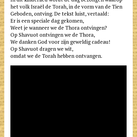
het volk Israël de Torah, in de vorm van de Tien
e
c
Geboden, ontving. De tekst luist, vertaald:
n
o
Er is een speciale dag gekomen,
d
m
Weet je wanneer we de Thora ontvingen?
Op Shavuot ontvingen we de Thora,
l
We danken God voor zijn geweldig cadeau!
y
Op Shavuot dragen we wit,
omdat we de Torah hebben ontvangen.