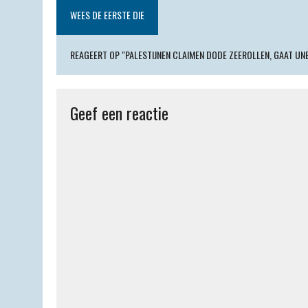
A
r
o
F
o
WEES DE EERSTE DIE
p
a
o
r
k
p
m
k
i
.
REAGEERT OP "PALESTIJNEN CLAIMEN DODE ZEEROLLEN, GAAT U
e
c
n
o
Geef een reactie
d
m
l
y