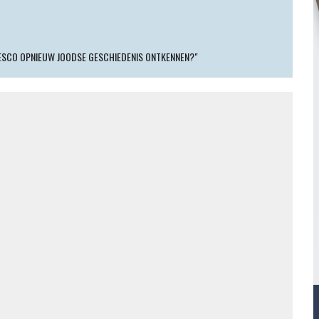
NESCO OPNIEUW JOODSE GESCHIEDENIS ONTKENNEN?"