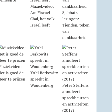
gemeente
Muziekvideo:
Am Yisrael
Sjabbats­
Chai, het volk
lezingen:
Israël leeft
Tienden, teken
van
dankbaarheid
Muziekvideo:
et is goed de
Yo'el Berkowitz
eer te prijzen
spreekt in
Woudenberg
Peter Steffens
annuleert
spreekbeurten
en activiteiten
(2017)