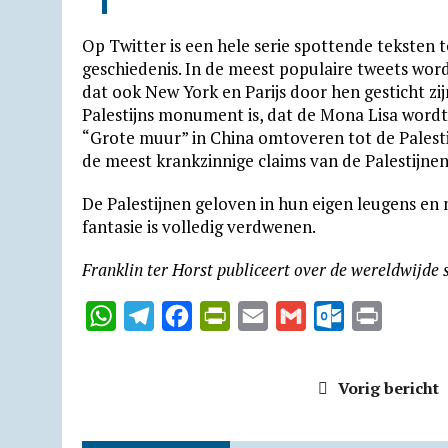
Op Twitter is een hele serie spottende teksten 
geschiedenis. In de meest populaire tweets wor
dat ook New York en Parijs door hen gesticht z
Palestijns monument is, dat de Mona Lisa wordt
“Grote muur” in China omtoveren tot de Palest
de meest krankzinnige claims van de Palestijn
De Palestijnen geloven in hun eigen leugens en
fantasie is volledig verdwenen.
Franklin ter Horst publiceert over de wereldwijde 
W
T
F
P
E
G
O
P
h
e
a
r
m
m
u
r
a
l
c
i
a
a
t
i
Vorig bericht
t
e
e
n
i
i
l
n
s
g
b
t
l
l
o
t