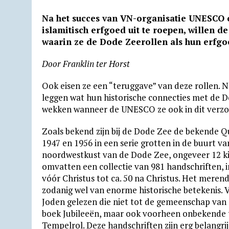
h
e
a
r
m
m
u
r
Na het succes van VN-organisatie UNESCO
a
l
c
i
a
a
t
i
islamitisch erfgoed uit te roepen, willen d
t
e
e
n
i
i
l
n
waarin ze de Dode Zeerollen als hun erfg
s
g
b
t
l
l
o
t
Door Franklin ter Horst
A
r
o
F
o
p
a
o
r
k
Ook eisen ze een “teruggave” van deze rollen. N
leggen wat hun historische connecties met de D
p
m
k
i
.
wekken wanneer de UNESCO ze ook in dit verzoek 
e
c
n
o
Zoals bekend zijn bij de Dode Zee de bekende 
1947 en 1956 in een serie grotten in de buurt v
d
m
noordwestkust van de Dode Zee, ongeveer 12 kil
l
omvatten een collectie van 981 handschriften, in
y
vóór Christus tot ca. 50 na Christus. Het merend
zodanig wel van enorme historische betekenis. 
Joden gelezen die niet tot de gemeenschap va
boek Jubileeën, maar ook voorheen onbekende 
Tempelrol. Deze handschriften zijn erg belangr