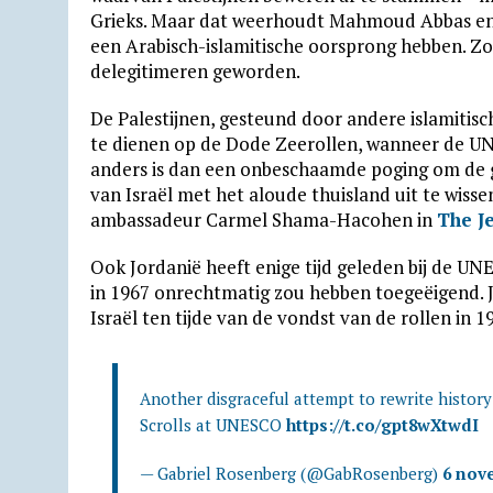
Grieks. Maar dat weerhoudt Mahmoud Abbas en t
een Arabisch-islamitische oorsprong hebben. Zo 
delegitimeren geworden.
De Palestijnen, gesteund door andere islamitisc
te dienen op de Dode Zeerollen, wanneer de UN
anders is dan een onbeschaamde poging om de g
van Israël met het aloude thuisland uit te wissen
ambassadeur Carmel Shama-Hacohen in
The J
Ook Jordanië heeft enige tijd geleden bij de UN
in 1967 onrechtmatig zou hebben toegeëigend. Jo
Israël ten tijde van de vondst van de rollen in 1
Another disgraceful attempt to rewrite history
Scrolls at UNESCO
https://t.co/gpt8wXtwdI
— Gabriel Rosenberg (@GabRosenberg)
6 nov