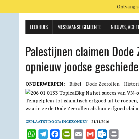
Ontvang s
LEERHUIS
MESSIAANSE GEMEENTE
NIEUWS, ACHT
Palestijnen claimen Dode 
opnieuw joodse geschiede
ONDERWERPEN:
Bijbel
Dode Zeerollen
Histor
GEPLAATST DOOR:
INGEZONDEN
21/11/2016
W
T
F
P
E
G
O
P