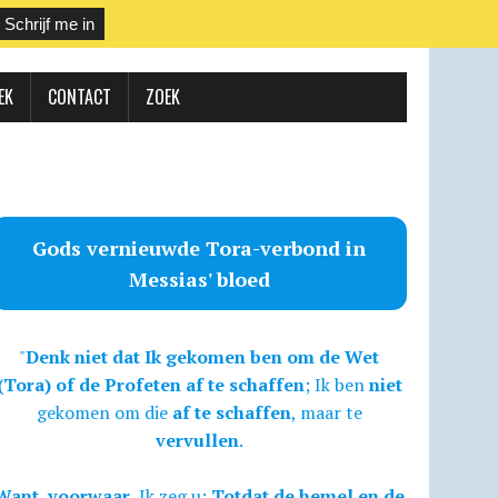
EK
CONTACT
ZOEK
Gods vernieuwde Tora-verbond in
Messias' bloed
"
Denk niet dat Ik gekomen ben om de Wet
(Tora) of de Profeten af te schaffen
; Ik ben
niet
gekomen om die
af te schaffen
, maar te
vervullen
.
Want, voorwaar,
Ik zeg u:
Totdat de hemel en de