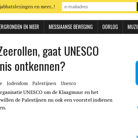
jabbatslezingen en meer..!
ERGRONDEN EN MEER
MESSIAANSE BEWEGING
OORLOG
MUZI
Zeerollen, gaat UNESCO
nis ontkennen?
ie
Jodendom
Palestijnen
Unesco