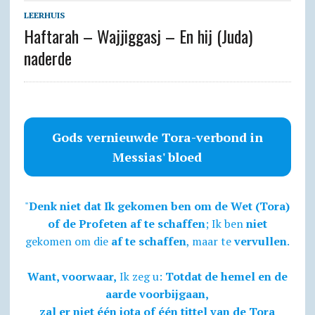
LEERHUIS
Haftarah – Wajjiggasj – En hij (Juda)
naderde
Gods vernieuwde Tora-verbond in
Messias' bloed
"
Denk niet dat Ik gekomen ben om de Wet (Tora)
of de Profeten af te schaffen
; Ik ben
niet
gekomen om die
af te schaffen
, maar te
vervullen
.
Want, voorwaar,
Ik zeg u:
Totdat de hemel en de
aarde voorbijgaan,
zal er niet één jota of één tittel van de Tora