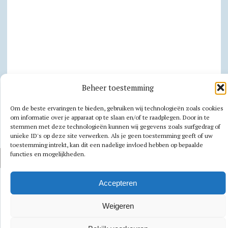
Beheer toestemming
Privacy
Om de beste ervaringen te bieden, gebruiken wij technologieën zoals cookies
Cookiebeleid
om informatie over je apparaat op te slaan en/of te raadplegen. Door in te
stemmen met deze technologieën kunnen wij gegevens zoals surfgedrag of
unieke ID's op deze site verwerken. Als je geen toestemming geeft of uw
toestemming intrekt, kan dit een nadelige invloed hebben op bepaalde
functies en mogelijkheden.
AUTEURSRECHT 2026|MH NEWSDESK LITE DOOR
MH THEMES
Accepteren
Weigeren