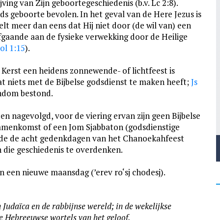
jving van Zijn geboortegeschiedenis (b.v. Lc 2:8).
ds geboorte bevolen. In het geval van de Here Jezus is
telt meer dan eens dat Hij niet door (de wil van) een
fgaande aan de fysieke verwekking door de Heilige
ol 1:15
).
 Kerst een heidens zonnewende- of lichtfeest is
wat niets met de Bijbelse godsdienst te maken heeft;
Js
tendom bestond.
n nagevolgd, voor de viering ervan zijn geen Bijbelse
samenkomst of een Jom Sjabbaton (godsdienstige
ende de acht gedenkdagen van het Chanoekahfeest
 die geschiedenis te overdenken.
n een nieuwe maansdag (’erev ro‘sj chodesj).
 Judaïca en de rabbijnse wereld; in de wekelijkse
de Hebreeuwse wortels van het geloof.