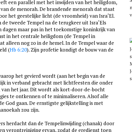
S
eeft een parallel met het inwijden van het heiligdom,
n
n van de menorah. De brandende menorah dat staat
r het geestelijke licht (de vroomheid) van Isra‘El.
n de tweede Tempel na de terugkeer uit Isra‘Els
ijn dagen maar pas in het toekomstige koninkrijk van
enst in het centrale heiligdom (de Tempel in
at alleen nog zo in de hemel. In de Tempel waar de
eld (
Hb 6:20
). Zijn profetie kondigt de bouw van de
J
arop het gevierd wordt (aan het begin van de
ijk in verband gebracht met lichtfeesten die onder
 van het jaar. Dit wordt als kort-door-de-bocht
gies te ontkennen of te minimaliseren. Alsof alle
 God gaan. De ernstigste gelijkstelling is met
hanoekah zou zijn.
rs herdacht dan de Tempelinwijding (chanak) door
n verontreiniging ervan, zodat de eredienst toen