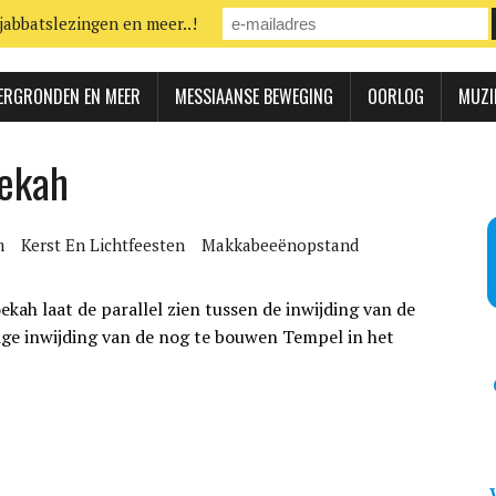
jabbatslezingen en meer..!
ERGRONDEN EN MEER
MESSIAANSE BEWEGING
OORLOG
MUZI
oekah
m
Kerst En Lichtfeesten
Makkabeeënopstand