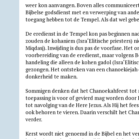
weer kon aanvangen. Boven alles communiceert d
Bijbelse godsdienst met en verwerping van ander
toegang hebben tot de Tempel. Als dat wel gebeur
De eredienst in de Tempel kon pas beginnen na
zouden de kohaniem (Isra‘Elitische priesters) n
Miqdasj). Inwijding is dus pas de voorfase. Het 
voorbereiding van de eredienst, maar volgens B
handeling die alleen de kohen gadol (Isra‘Eliti
gezongen. Het ontsteken van een chanoekiejah-
donkerheid te maken.
Sommigen denken dat het Chanoekahfeest tot nie
toepassing is voor of gevierd mag worden door I
tot navolging van de Here Jezus. Als Hij het fees
ook behoren te vieren. Daarin verschilt het Ch
verder.
Kerst wordt niet genoemd in de Bijbel en het ve