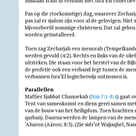
misdaad staat in verband met Isra‘Els collectie
Pas op die (toekomstige) dag, waarover Zechar
pas zal er sjalom zijn voor al de gelovigen. Nie
bijvoorbeeld sommige christenen. Dat zal gebeu
worden geïnstalleerd.
Toen zag Zecharjah een menorah (Tempelkande
werden gevuld (4:2). Rechts en links van de ol
uitsteken. Die staan voor het herstel van de Bij
de profetie ook een verband legt tussen de me
verbannen Isra‘El logischerwijs ontnomen is.
Parallellen
Maftier Sjabbat Chanoekah (
Nm 7:1-8:4
) gaat o
Tent van samenkomst en diens gerei samen met 
van de bouw van het heiligdom. Toen brachten d
qarban). Daarna werden de lampen van de menor
‘Aharon (Aäron; 8:3). (Zie sidr‘ot Wajjaqhel, Nas