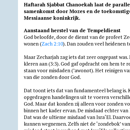
Haftarah Sjabbat Chanoekah laat de paralle
a
l
c
i
a
a
t
i
samenkomst door Mozes en de toekomstige
t
e
e
n
i
i
l
n
Messiaanse koninkrijk.
s
g
b
t
l
l
o
t
Aanstaand herstel van de Tempeldienst
A
r
o
F
o
God beloofde, door de dienst van de profeet Ze
p
a
o
r
k
wonen (
Zach 2:10
). Dan zouden veel heidenen 
p
m
k
i
.
Maar Zecharjah zag iets dat zeer ongepast was. 
e
c
kleren aan (3:3). God gaf opdracht om hem te re
n
o
staan voor misdaden (’awonot). Het reinigen v
d
m
van die zonden door God.
l
Dat toont iets dat van fundamenteel belang is.
y
opgedragen handelingen uit te voeren verschi
God. Maar dat konden zij alleen voor zonden vo
binnen het kader ervan. De misdaad echter van
Dat was de ultieme misdaad van Isra‘El. Daarvo
kunnen wegnemen. Zelfs niet de ‘zondebok’ van