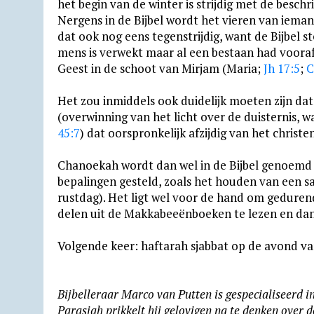
het begin van de winter is strijdig met de beschri
Nergens in de Bijbel wordt het vieren van ieman
dat ook nog eens tegenstrijdig, want de Bijbel s
mens is verwekt maar al een bestaan had voora
Geest in de schoot van Mirjam (Maria;
Jh 17:5
;
C
Het zou inmiddels ook duidelijk moeten zijn dat
(overwinning van het licht over de duisternis, 
45:7
) dat oorspronkelijk afzijdig van het chris
Chanoekah wordt dan wel in de Bijbel genoemd e
bepalingen gesteld, zoals het houden van een 
rustdag). Het ligt wel voor de hand om gedur
delen uit de Makkabeeënboeken te lezen en dan
Volgende keer: haftarah sjabbat op de avond va
Bijbelleraar Marco van Putten is gespecialiseerd in
Parasjah prikkelt hij gelovigen na te denken over 