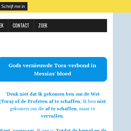
EK
CONTACT
ZOEK
Gods vernieuwde Tora-verbond in
Messias' bloed
"
Denk niet dat Ik gekomen ben om de Wet
(Tora) of de Profeten af te schaffen
; Ik ben
niet
gekomen om die
af te schaffen
, maar te
vervullen
.
Want, voorwaar,
Ik zeg u:
Totdat de hemel en de