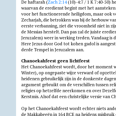
De haftarah (
Zach 2:14
(10)-4:7 / 1 K 7:40-50) h
waarvan de eredienst begint met het aansteke
voor het functionerende heiligdom, maar ook voo
Zecharjah, die betrokken was bij de herbouw va
eerste verbanning, ziet die vroomheid niet in z
de Messias herstelt. Dan pas zal de juiste eredi
Jeruzalem) weer in werking treden. Vandaag is d
Here Jezus door God tot kohen gadol is aangest
derde Tempel in Jeruzalem aan.
Chanoekahfeest geen lichtfeest
Het Chanoekahfeest wordt, door het moment wa
Winter), op ongepaste wijze verward of opzettel
heidenen gebruikelijk zijn in de donkerste dagen
argument gebruikt om de verschillen tussen reli
religies op hetzelfde neerkomen en over Dezelfde
Kerstmis. Alsof dat een christelijke versie van C
Op het Chanoekahfeest wordt echter niets ande
de Makkabeeën in 164 BCE na heidens misbruik e