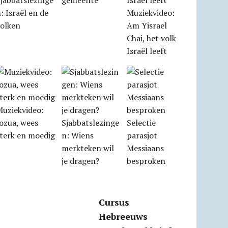
jabbatslezinge
gemeente
: Israël en de
Muziekvideo:
volken
Am Yisrael
Chai, het volk
Israël leeft
Muziekvideo:
ozua, wees
Sjabbatslezinge
Selectie
sterk en moedig
n: Wiens
parasjot
merkteken wil
Messiaans
je dragen?
besproken
Cursus
Hebreeuws