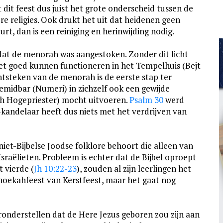
it feest dus juist het grote onderscheid tussen de
e religies. Ook drukt het uit dat heidenen geen
t, dan is een reiniging en herinwijding nodig.
dat de menorah was aangestoken. Zonder dit licht
iet goed kunnen functioneren in het Tempelhuis (Bejt
ontsteken van de menorah is de eerste stap ter
emidbar (Numeri) in zichzelf ook een gewijde
sch Hogepriester) mocht uitvoeren.
Psalm 30
werd
kandelaar heeft dus niets met het verdrijven van
t-Bijbelse Joodse folklore behoort die alleen van
sraëlieten. Probleem is echter dat de Bijbel oproept
t vierde (
Jh 10:22-23
), zouden al zijn leerlingen het
anoekahfeest van Kerstfeest, maar het gaat nog
ronderstellen dat de Here Jezus geboren zou zijn aan