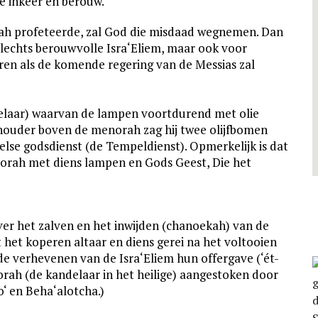
ve inkeer en berouw.
jah profeteerde, zal God die misdaad wegnemen. Dan
t slechts berouwvolle Isra‘Eliem, maar ook voor
ren als de komende regering van de Messias zal
laar) waarvan de lampen voortdurend met olie
iehouder boven de menorah zag hij twee olijfbomen
belse godsdienst (de Tempeldienst). Opmerkelijk is dat
norah met diens lampen en Gods Geest, Die het
ver het zalven en het inwijden (chanoekah) van de
het koperen altaar en diens gerei na het voltooien
e verhevenen van de Isra‘Eliem hun offergave (‘ét-
ah (de kandelaar in het heilige) aangestoken door
o‘ en Beha‘alotcha.)