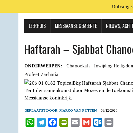
Ontvang s
LEERHUIS
MESSIAANSE GEMEENTE
NIEUWS, ACHT
Haftarah – Sjabbat Chan
ONDERWERPEN:
Chanoekah
Inwijding Heiligdo
Profeet Zacharia
GEPLAATST DOOR:
MARCO VAN PUTTEN
04/12/2020
W
T
F
P
E
G
O
P
h
e
a
r
m
m
u
r