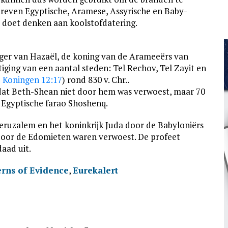
chreven Egyptische, Aramese, Assyrische en Baby­
 doet denken aan kool­stof­date­ring.
eger van Hazaël, de koning van de Arameeërs van
iging van een aantal steden: Tel Rechov, Tel Zayit en
2 Koningen 12:17
) rond 830 v. Chr..
dat Beth-Shean niet door hem was verwoest, maar 70
e Egyptische farao Shoshenq.
ru­za­lem en het koninkrijk Juda door de Baby­loniërs
door de Edomieten waren verwoest. De profeet
aad uit.
erns of Evidence
,
Eurekalert