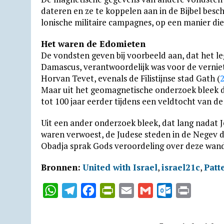
dateren en ze te koppelen aan in de Bijbel bes
lonische militaire campag­nes, op een manier die
Het waren de Edomieten
De vondsten geven bij voorbeeld aan, dat het l
Damascus, verantwoordelijk was voor de verniet
Horvan Tevet, evenals de Filistijnse stad Gath (
Maar uit het geomagnetische onderzoek bleek 
tot 100 jaar eerder tijdens een veldtocht van d
Uit een ander onderzoek bleek, dat lang nadat Je
waren verwoest, de Judese steden in de Negev 
Obadja sprak Gods ver­oor­deling over deze wand
Bronnen:
United with Israel
,
israel21c
,
Patt
W
T
F
P
E
G
O
P
h
e
a
r
m
m
u
r
a
l
c
i
a
a
t
i