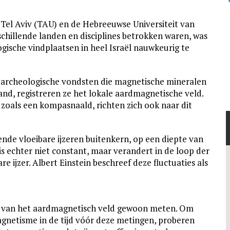
 Tel Aviv (TAU) en de Hebreeuwse Universiteit van
schillende landen en disciplines betrokken waren, was
logische vind­plaatsen in heel Israël nauwkeurig te
archeologische vondsten die magnetische mineralen
d, registreren ze het lokale aard­magnetische veld.
 zoals een kompasnaald, richten zich ook naar dit
nde vloeibare ijzeren buitenkern, op een diepte van
is echter niet constant, maar verandert in de loop der
re ijzer. Albert Einstein beschreef deze fluctuaties als
e van het aardmagnetisch veld gewoon meten. Om
agnetisme in de tijd vóór deze metingen, proberen