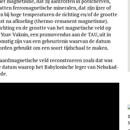
et magnetisme, dat zij aantroffen in pot­scherven,
tten ferro­magnetische mineralen, dat zijn ijzer of
n bij hoge tempe­ra­turen de richting en/of de grootte
vast na afkoeling (thermo-remanent magnetisme).
ichting en de grootte van het magnetische veld op
 Yoav Vaknin, een promo­ven­dus aan de TAU, uit in
­stig zijn van een gebeur­tenis waarvan de datum
rden gebruikt om een soort tijdschaal te maken.
ard­mag­netische veld recon­strueren zoals dat was
e datum waarop het Baby­lo­ni­sche leger van Nebu­kad­
dde.