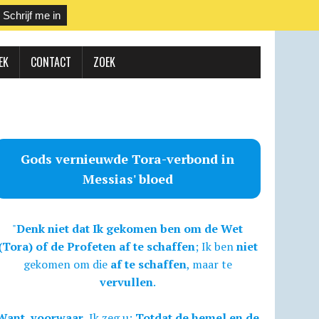
EK
CONTACT
ZOEK
Gods vernieuwde Tora-verbond in
Messias' bloed
"
Denk niet dat Ik gekomen ben om de Wet
(Tora) of de Profeten af te schaffen
; Ik ben
niet
gekomen om die
af te schaffen
, maar te
vervullen
.
Want, voorwaar,
Ik zeg u:
Totdat de hemel en de