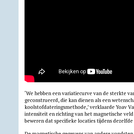
‘We hebben een variatie­curve van de sterkte va
geconstrueerd, die kan dienen als een weten­schap­
koolstof­daterings­methode,’ verklaarde Yoav Vak
intensiteit en richting van het magne­tische vel
beweren dat speci­fieke locaties tijdens dezelfd
De magnetische gegevens van andere vondsten