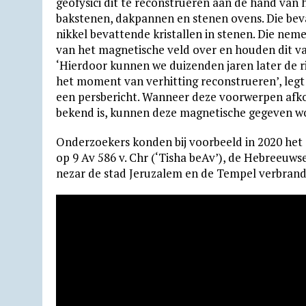
geofysici dit te reconstrueren aan de hand van h
bak­stenen, dak­pannen en stenen ovens. Die beva
nikkel bevattende kristallen in stenen. Die neme
van het magne­tische veld over en houden dit 
‘Hierdoor kunnen we duizenden jaren later de r
het moment van verhitting reconstrueren’, legt
een persbericht. Wanneer deze voorwerpen afkom
bekend is, kunnen deze magnetische gegeven wo
Onderzoekers konden bij voorbeeld in 2020 het a
op 9 Av 586 v. Chr (‘Tisha beAv’), de Hebreeuws
nezar de stad Jeru­zalem en de Tempel verbran