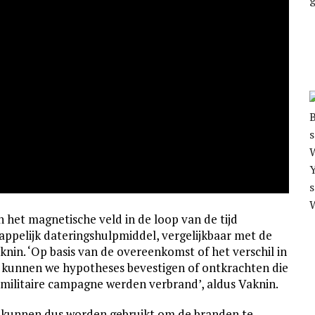
Y
s
n het magnetische veld in de loop van de tijd
pelijk daterings­hulp­middel, ver­ge­lijk­baar met de
nin. ‘Op basis van de over­een­komst of het verschil in
d kunnen we hypo­theses beves­tigen of ontkrachten die
e militaire campagne werden verbrand’, aldus Vaknin.
 kunnen dus worden gebruikt om de branden te