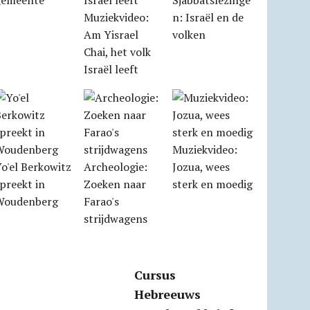
gemeente
Sjabbatslezinge
Muziekvideo:
n: Israël en de
Am Yisrael
volken
Chai, het volk
Israël leeft
Muziekvideo:
o'el Berkowitz
Archeologie:
Jozua, wees
preekt in
Zoeken naar
sterk en moedig
Woudenberg
Farao's
strijdwagens
Cursus
Hebreeuws