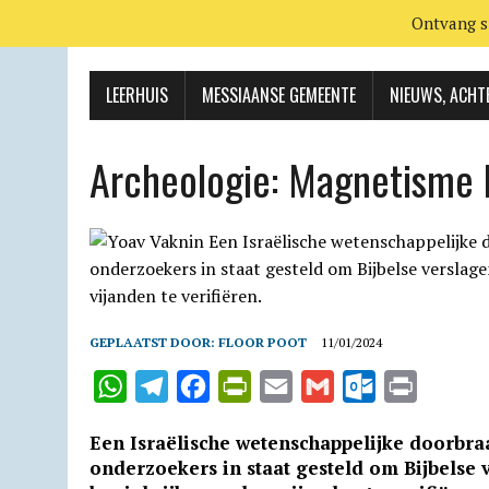
Ontvang s
LEERHUIS
MESSIAANSE GEMEENTE
NIEUWS, ACHT
Archeologie: Magnetisme 
GEPLAATST DOOR:
FLOOR POOT
11/01/2024
W
T
F
P
E
G
O
P
h
e
a
r
m
m
u
r
Een Israëlische wetenschappelijke doorbra
a
l
c
i
a
a
t
i
onderzoekers in staat gesteld om Bijbelse
t
e
e
n
i
i
l
n