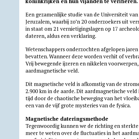
koninkrijken en hun vijanden te verifiëren.
s
g
b
t
l
l
o
t
Een gezamenlijke studie van de Universiteit van
A
r
o
F
o
Jeruzalem, waarbij zo’n 20 onderzoekers uit ver
p
a
o
r
k
in staat om 21 vernieti­gings­lagen op 17 archeo­
dateren, aldus een verklaring.
p
m
k
i
.
e
c
Wetenschappers onderzochten afgelopen jaren 
n
o
bevatten. Wanneer deze worden verhit of verbran
Vrij bewegende ijzeren en nikkelen voor­werpen,
d
m
aardmagnetische veld.
l
y
Dit magnetische veld is afkomstig van de strome
2.900 km in de aarde. Dit aard­magnetische veld 
tijd door de chaotische beweging van het vloei­ba
een van de vijf grote mysteries van de fysica.
Magnetische dateringsmethode
Tegenwoordig kunnen we de richting en sterkt
meer te weten over de fluctuaties in het aardm