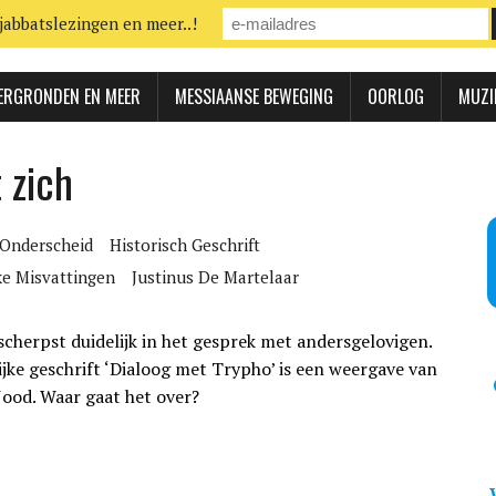
jabbatslezingen en meer..!
ERGRONDEN EN MEER
MESSIAANSE BEWEGING
OORLOG
MUZI
 zich
k Onderscheid
Historisch Geschrift
ke Misvattingen
Justinus De Martelaar