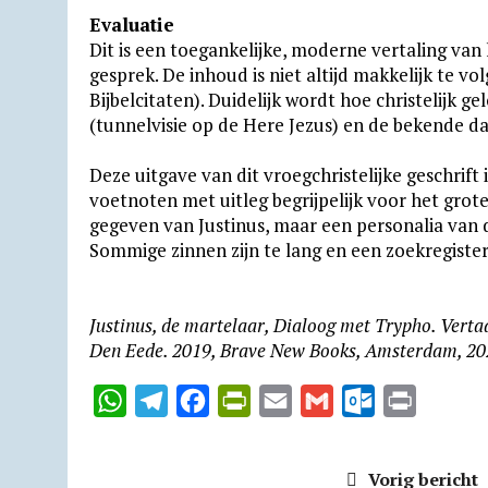
Evaluatie
Dit is een toegankelijke, moderne vertaling van 
gesprek. De inhoud is niet altijd makkelijk te vo
Bijbelcitaten). Duidelijk wordt hoe christelijk g
(tunnelvisie op de Here Jezus) en de bekende 
Deze uitgave van dit vroegchristelijke geschrift
voetnoten met uitleg begrijpelijk voor het grot
gegeven van Justinus, maar een personalia van 
Sommige zinnen zijn te lang en een zoekregister
Justinus, de martelaar, Dialoog met Trypho. Verta
Den Eede. 2019, Brave New Books, Amsterdam, 202
W
T
F
P
E
G
O
P
h
e
a
r
m
m
u
r
a
l
c
i
a
a
t
i
Vorig bericht