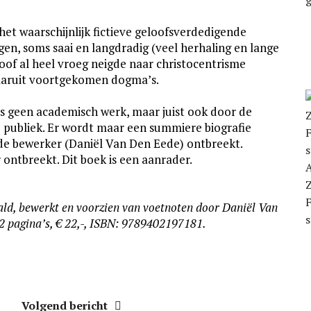
het waarschijnlijk fictieve geloofsverdedigende
lgen, soms saai en langdradig (veel herhaling en lange
eloof al heel vroeg neigde naar christocentrisme
daaruit voortgekomen dogma’s.
 is geen academisch werk, maar juist ook door de
e publiek. Er wordt maar een summiere biografie
de bewerker (Daniël Van Den Eede) ontbreekt.
 ontbreekt. Dit boek is een aanrader.
A
F
ald, bewerkt en voorzien van voetnoten door Daniël Van
s
 pagina’s, € 22,-, ISBN: 9789402197181.
Volgend bericht