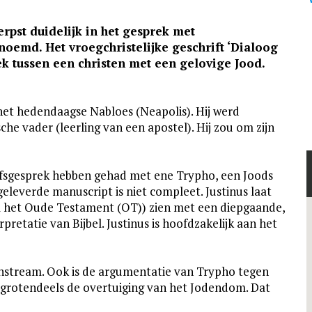
rpst duidelijk in het gesprek met
oemd. Het vroegchristelijke geschrift ‘Dialoog
k tussen een christen met een gelovige Jood.
 het hedendaagse Nabloes (Neapolis). Hij werd
ische vader (leerling van een apostel). Hij zou om zijn
eloofsgesprek hebben gehad met ene Trypho, een Joods
geleverde manuscript is niet compleet. Justinus laat
al het Oude Testament (OT)) zien met een diepgaande,
pretatie van Bijbel. Justinus is hoofdzakelijk aan het
ainstream. Ook is de argumentatie van Trypho tegen
s grotendeels de overtuiging van het Jodendom. Dat