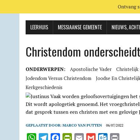
Ontvang s
LEERHUIS
MESSIAANSE GEMEENTE
NIEUWS, ACHT
Christendom onderscheidt
ONDERWERPEN:
Apostolische Vader
Christelij
Jodendom Versus Christendom
Joodse En Christelij
Kerkgeschiedenis
GEPLAATST DOOR:
MARCO VAN PUTTEN
06/07/2022
W
T
F
P
E
G
O
P