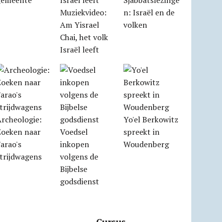
gemeente
Sjabbatslezinge
Muziekvideo:
n: Israël en de
Am Yisrael
volken
Chai, het volk
Israël leeft
rcheologie:
Yo'el Berkowitz
Zoeken naar
Voedsel
spreekt in
arao's
inkopen
Woudenberg
trijdwagens
volgens de
Bijbelse
godsdienst
Cursus