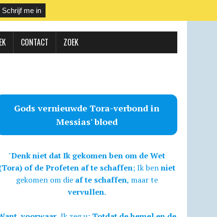
EK
CONTACT
ZOEK
Gods vernieuwde Tora-verbond in
Messias' bloed
"
Denk niet dat Ik gekomen ben om de Wet
(Tora) of de Profeten af te schaffen
; Ik ben
niet
gekomen om die
af te schaffen
, maar te
vervullen
.
Want, voorwaar,
Ik zeg u:
Totdat de hemel en de