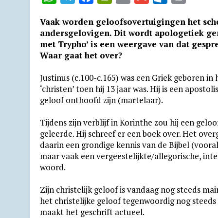
h
e
a
r
m
m
u
r
Vaak worden geloofsovertuigingen het sche
a
l
c
i
a
a
t
i
andersgelovigen. Dit wordt apologetiek gen
t
e
e
n
i
i
l
n
met Trypho’ is een weergave van dat gespre
Waar gaat het over?
s
g
b
t
l
l
o
t
A
r
o
F
o
Justinus (c.100-c.165) was een Griek geboren in
p
a
o
r
k
‘christen’ toen hij 13 jaar was. Hij is een apostol
p
m
k
i
.
geloof onthoofd zijn (martelaar).
e
c
Tijdens zijn verblijf in Korinthe zou hij een g
n
o
geleerde. Hij schreef er een boek over. Het over
d
m
daarin een grondige kennis van de Bijbel (voor
maar vaak een vergeestelijkte/allegorische, inter
l
woord.
y
Zijn christelijk geloof is vandaag nog steeds m
het christelijke geloof tegenwoordig nog steed
maakt het geschrift actueel.