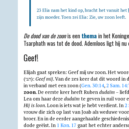
s
g
b
t
l
l
o
t
A
r
o
F
o
23 Elia nam het kind op, bracht het vanuit het
zijn moeder. Toen zei Elia: Zie, uw zoon leeft.
p
a
o
r
k
p
m
k
i
.
De dood van de zoon
is een
thema
in het Koninge
e
c
Tsarphath was tot de dood. Ademloos ligt hij nu 
n
o
d
m
Geef!
l
y
Elijah gaat spreken: Geef mij uw zoon. Het woor
(תני):
Geef mij
. Van de zes keer dat dit woord in 
in verband met een zoon (
Gen. 30:14
,
2 Sam. 14:
zoon
. De eerste keer heeft Ruben
dudaïm
– lief
Lea om haar deze
dudaïm
te geven in ruil voor 
Hij is loon
. Loon is iets wat je hebt verdient. In
2
vrouw die zich op last van Joab als weduwe voord
broer. En in de eerder aangehaalde geschiedenis
dode geëist. In
1 Kon. 17
gaat het echter anders