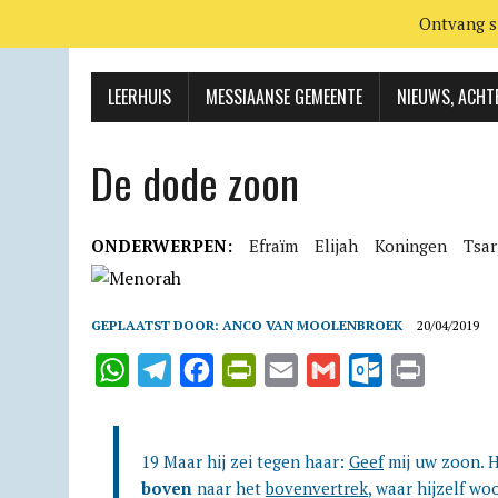
Ontvang s
LEERHUIS
MESSIAANSE GEMEENTE
NIEUWS, ACHT
De dode zoon
ONDERWERPEN:
Efraïm
Elijah
Koningen
Tsa
GEPLAATST DOOR:
ANCO VAN MOOLENBROEK
20/04/2019
W
T
F
P
E
G
O
P
h
e
a
r
m
m
u
r
a
l
c
i
a
a
t
i
19 Maar hij zei tegen haar:
Geef
mij uw zoon. 
t
e
e
n
i
i
l
n
boven
naar het
bovenvertrek
, waar hijzelf wo