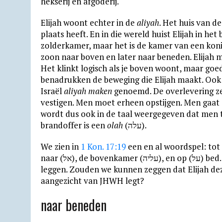
hekserij en afgoderij.
Elijah woont echter in de
aliyah
. Het huis van d
plaats heeft. En in die wereld huist Elijah in he
zolderkamer, maar het is de kamer van een koni
zoon naar boven en later naar beneden. Elijah
Het klinkt logisch als je boven woont, maar go
benadrukken de beweging die Elijah maakt. Ook
Israël
aliyah maken
genoemd. De overlevering ze
vestigen. Men moet erheen opstijgen. Men gaat 
wordt dus ook in de taal weergegeven dat men 
brandoffer is een
olah
(עלה).
We zien in
1 Kon. 17:19
een en al woordspel: tot haar (אליה) en Elijah (אליה), naar bove
naar (אל), de bovenkamer (עליה), en op (על) bed. Elijah neemt de zoon om hem voor God neer te
leggen. Zouden we kunnen zeggen dat Elijah de
aangezicht van JHWH legt?
naar beneden