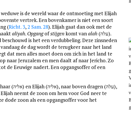
e weduwe is de wereld waar de ontmoeting met Elijah
t bovenste vertrek. Een bovenkamer is niet een soort
ng (
Richt. 3
,
2 Sam. 28
). Elijah gaat dan ook met de
 maakt
aliyah
.
Opgang
of
stijgen
komt van
alah
(עלה).
ed beschouwd is het een verdubbeling. Deze zinsneden
 vandaag de dag wordt de terugkeer naar het land
gt dat men alles moet doen om zich in het land te
op naar Jeruzalem en men daalt af naar Jericho. Zo
tot de Eeuwige nadert. Een opgangsoffer of een
n dragen (עלה),
v
ze dode zoon als een opgangsoffer voor het
B