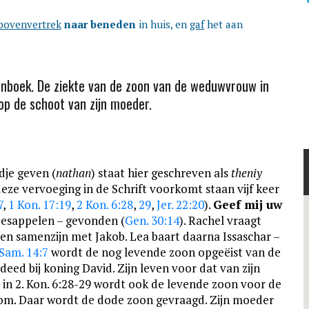
bovenvertrek
naar beneden
in huis, en
gaf
het aan
nboek. De ziekte van de zoon van de weduwvrouw in
op de schoot van zijn moeder.
dje geven (
nathan
) staat hier geschreven als
theniy
deze vervoeging in de Schrift voorkomt staan vijf keer
7
,
1 Kon. 17:19
,
2 Kon. 6:28
,
29
,
Jer. 22:20
).
Geef mij uw
desappelen – gevonden (
Gen. 30:14
). Rachel vraagt
een samenzijn met Jakob. Lea baart daarna Issaschar –
 Sam. 14:7
wordt de nog levende zoon opgeëist van de
eed bij koning David. Zijn leven voor dat van zijn
 in 2. Kon. 6:28-29 wordt ook de levende zoon voor de
om. Daar wordt de dode zoon gevraagd. Zijn moeder