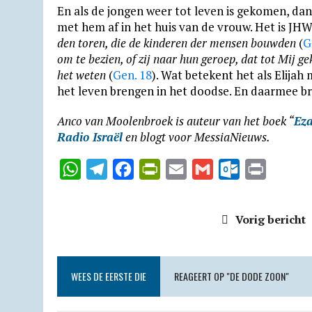
En als de jongen weer tot leven is gekomen, dan
met hem af in het huis van de vrouw. Het is JHW
den toren, die de kinderen der mensen bouwden
(
G
om te bezien, of zij naar hun geroep, dat tot Mij ge
het weten
(
Gen. 18
). Wat betekent het als Elijah
het leven brengen in het doodse. En daarmee br
Anco van Moolenbroek is auteur van het boek “
Eza
Radio Israël
en blogt voor MessiaNieuws.
W
T
F
P
E
G
O
P
h
e
a
r
m
m
u
r
a
l
c
i
a
a
t
i
Vorig bericht
t
e
e
n
i
i
l
n
s
g
b
t
l
l
o
t
A
r
o
F
o
WEES DE EERSTE DIE
REAGEERT OP "DE DODE ZOON"
p
a
o
r
k