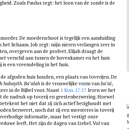
gheid. Zoals Paulus zegt: het loon van de zonde is de
 moeder. De moederschoot is tegelijk een aanduiding
het lichaam. Job zegt: mijn nieren verlangen zeer in
en, overgeven aan de profeet. Elijah draagt de
het verschil aan tussen de bovenkamer en het huis
 is een vreemdeling in het huis.
 de afgoden huis houden, een plaats van toverijen. De
h habayith
.
Ba’alah
is de vrouwelijke vorm van
ba’al
,
eer in de Bijbel voor. Naast
1 Kon. 17:17
lezen we het
alt de nadruk op toverij en geestenbezwering. Hoewel
tekent het niet dat zij zich actief bezighoudt met
 doden bezweert, noch dat zij een meesteres in toverij
overbodige informatie, maar het vestigt onze
eduwe leeft. Het zijn de dagen van Izebel. Vol van