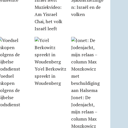
gemeente
Sjabbatslezinge
Muziekvideo:
n: Israël en de
Am Yisrael
volken
Chai, het volk
Israël leeft
Yo'el Berkowitz
Voedsel
spreekt in
inkopen
Woudenberg
olgens de
ijbelse
Jonet: De
godsdienst
Jodenjacht,
mijn relaas –
column Max
Moszkowicz