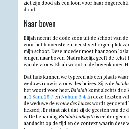
ziet zijn dood als een loon voor haar ongerechti
dood.
Naar boven
Elijah neemt de dode zoon uit de schoot van de
voor het binnenste en meest verborgen plek van 
mijn schoot. Deze moeder moet haar zoon loslat
jongen naar boven. Nadrukkelijk geeft de tekst 
van de vrouw. Elijah woont in de bovenkamer. Hij
Dat huis kunnen we typeren als een plaats waar
weduwvrouw is vrouw des huizes. Zij is de
ba’ala
het woord voor heer.
Ba’alah
komt slechts drie k
in
1 Sam. 28:7
en
Nahum 3:4
. In deze teksten v
de weduwe de
vrouw des huizes
wordt genoemd be
hekserij. Er staat niet dat zij de geesten van de
is. De benaming
Ba’alah haBayith
is echter geen 
aandacht op de tijd en de context waarin deze w