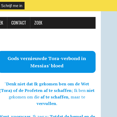
EK
CONTACT
ZOEK
Gods vernieuwde Tora-verbond in
Messias' bloed
"
Denk niet dat Ik gekomen ben om de Wet
(Tora) of de Profeten af te schaffen
; Ik ben
niet
gekomen om die
af te schaffen
, maar te
vervullen
.
Want, voorwaar,
Ik zeg u:
Totdat de hemel en de