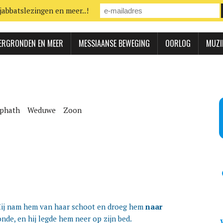
jabbatslezingen en meer..!
ERGRONDEN EN MEER
MESSIAANSE BEWEGING
OORLOG
MUZI
rphath
Weduwe
Zoon
Hij nam hem van haar schoot en droeg hem
naar
onde, en hij legde hem neer op zijn bed.