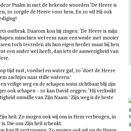
j deze Psalm in met de bekende woorden ‘De Heere is
en, zo zorgde de Heere voor hem. En zo wil Hij ook
ediging!
ets ontbrak. Daarom kon hij zingen: ‘De Heere is mijn
 schapen misschien wel eens naar een weide met mooier
waren toch tevreden als hun eigen herder maar bij hen
 wat een ander wel heeft, dan iets de aanwezigheid van
ere.
p tijd rust, voedsel en water gaf, zo ‘doet de Heere
em zachtjes naar stille wateren.’
en veilige weg en de schapen soms zichtbaar blij zijn
oeger ook schapen – zo kan David zeggen: ‘Hij verkwikt
chtigheid omwille van Zijn Naam.’ Zijn weg is de beste
Zijn heil. Zo mogen ook wij ons in Hem verheugen, in
s. Die ons Zijn heil schenkt.
hem kan ik vertrouwen. Zo mogen ook wij op de Heere