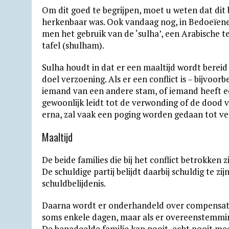
Om dit goed te begrijpen, moet u weten dat di
herkenbaar was. Ook vandaag nog, in Bedoeïen
men het gebruik van de ‘sulha’, een Arabische 
tafel (shulham).
Sulha houdt in dat er een maaltijd wordt bereid 
doel verzoening. Als er een conflict is – bijvoor
iemand van een andere stam, of iemand heeft e
gewoonlijk leidt tot de verwonding of de dood 
erna, zal vaak een poging worden gedaan tot ve
Maaltijd
De beide families die bij het conflict betrokken z
De schuldige partij belijdt daarbij schuldig te z
schuldbelijdenis.
Daarna wordt er onderhandeld over compensatie
soms enkele dagen, maar als er overeenstemming 
De benadeelde familie kan nooit, echt nooit mee