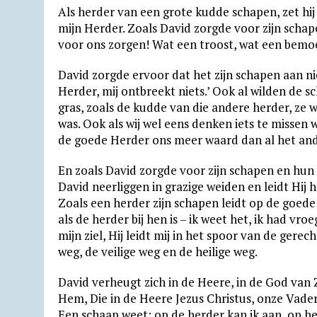
Als herder van een grote kudde schapen, zet hi
A
r
o
F
o
mijn Herder. Zoals David zorgde voor zijn schap
p
a
o
r
k
voor ons zorgen! Wat een troost, wat een bemo
p
m
k
i
.
David zorgde ervoor dat het zijn schapen aan ni
e
c
Herder, mij ontbreekt niets.’ Ook al wilden de
n
o
gras, zoals de kudde van die andere herder, ze 
d
m
was. Ook als wij wel eens denken iets te missen
de goede Herder ons meer waard dan al het and
l
y
En zoals David zorgde voor zijn schapen en hun o
David neerliggen in grazige weiden en leidt Hij h
Zoals een herder zijn schapen leidt op de goede 
als de herder bij hen is – ik weet het, ik had vr
mijn ziel, Hij leidt mij in het spoor van de gere
weg, de veilige weg en de heilige weg.
David verheugt zich in de Heere, in de God van 
Hem, Die in de Heere Jezus Christus, onze Vader i
Een schaap weet: op de herder kan ik aan, op 