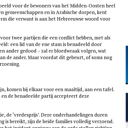
t beeld voor de bewoners van het Midden-Oosten heel
en gemeenschappen en in Arabische dorpen, kent
term die verwant is aan het Hebreeuwse woord voor
voor twee partijen die een conflict hebben, met als
beeld: een lid van de ene stam is benadeeld door
en ander gedood – zal er bloedwraak volgen, wat
van de ander. Maar voordat dit gebeurt, of soms nog
rzoening.
ijn, komen bij elkaar voor een maaltijd, aan een tafel.
ijn en de benadeelde partij accepteert deze
, de ‘vredesprijs’. Deze onderhandelingen duren
is bereikt, zijn de beide families volledig verzoend.
r het incident opnieuw aan de orde stellen richting