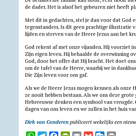
de dader. Het is alsof het gebeuren niet heeft p
Met dit in gedachten, stel je dan voor dat God 
tegenstanders. Is dit geen prachtige illustratie
lijden en sterven van de Heere Jezus aan het kru
God rekent af met onze vijanden. Hij voorziet in
Zijn eigen leven. Hij behaalde de overwinning 
God, door het offer dat Hij bracht. Het doet o
om de tafel van de Heere, waarbij we in dankba
Die Zijn leven voor ons gaf.
Als we de Heere Jezus mogen kennen als onze Hei
ze nooit hebben bestaan. Als we ons deze grote 
Hebreeuwse denken een symbool van vreugde. G
dagen van ons leven en we zullen in het huis va
Dirk van Genderen
publiceert wekelijks een nieu
W
T
F
P
E
G
O
P