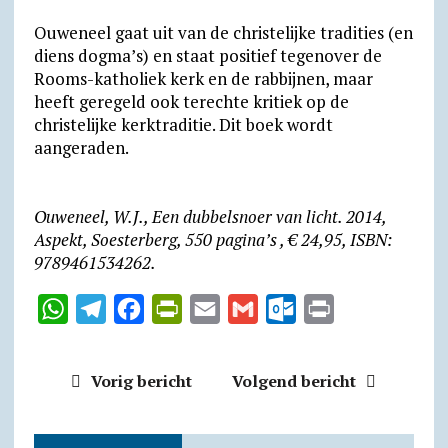
Ouweneel gaat uit van de christelijke tradities (en
diens dogma’s) en staat positief tegenover de
Rooms-katholiek kerk en de rabbijnen, maar
heeft geregeld ook terechte kritiek op de
christelijke kerktraditie. Dit boek wordt
aangeraden.
Ouweneel, W.J., Een dubbelsnoer van licht. 2014,
Aspekt, Soesterberg, 550 pagina’s , € 24,95, ISBN:
9789461534262.
W
T
F
P
E
G
O
P
h
e
a
r
m
m
u
r
a
l
c
i
a
a
t
i
Vorig bericht
Volgend bericht
t
e
e
n
i
i
l
n
s
g
b
t
l
l
o
t