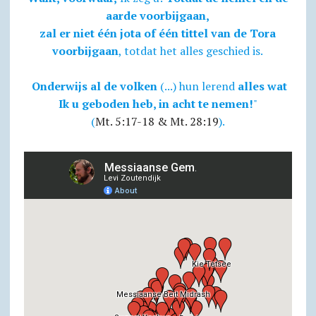
aarde voorbijgaan,
zal er niet één jota of één tittel van de Tora
voorbijgaan
, totdat het alles geschied is.
Onderwijs al de volken
(...) hun lerend
alles wat
Ik u geboden heb, in acht te nemen!
"
(
Mt. 5:17-18 & Mt. 28:19
).