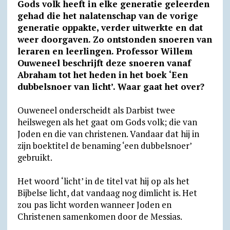
Gods volk heeft in elke generatie geleerden
a
l
c
i
a
a
t
i
gehad die het nalatenschap van de vorige
t
e
e
n
i
i
l
n
generatie oppakte, verder uitwerkte en dat
weer doorgaven. Zo ontstonden snoeren van
s
g
b
t
l
l
o
t
leraren en leerlingen. Professor Willem
A
r
o
F
o
Ouweneel beschrijft deze snoeren vanaf
p
a
o
r
k
Abraham tot het heden in het boek ‘Een
p
m
k
i
.
dubbelsnoer van licht’. Waar gaat het over?
e
c
Ouweneel onderscheidt als Darbist twee
n
o
heilswegen als het gaat om Gods volk; die van
d
m
Joden en die van christenen. Vandaar dat hij in
zijn boektitel de benaming ‘een dubbelsnoer’
l
gebruikt.
y
Het woord ‘licht’ in de titel vat hij op als het
Bijbelse licht, dat vandaag nog dimlicht is. Het
zou pas licht worden wanneer Joden en
Christenen samenkomen door de Messias.