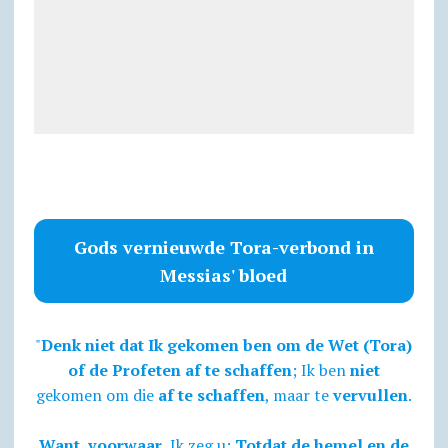
Gods vernieuwde Tora-verbond in
Messias' bloed
"
Denk niet dat Ik gekomen ben om de Wet (Tora)
of de Profeten af te schaffen
; Ik ben
niet
gekomen om die
af te schaffen
, maar te
vervullen
.
Want, voorwaar,
Ik zeg u:
Totdat de hemel en de