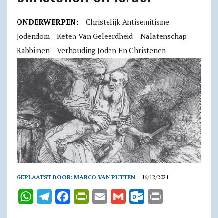
ONDERWERPEN:
Christelijk Antisemitisme
Jodendom
Keten Van Geleerdheid
Nalatenschap
Rabbijnen
Verhouding Joden En Christenen
GEPLAATST DOOR:
MARCO VAN PUTTEN
16/12/2021
W
T
F
P
E
G
O
P
h
e
a
r
m
m
u
r