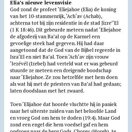
Elia’s nieuwe levensvisie
A
r
o
F
o
God zond de profeet ‘Eliejahoe (Elia) de koning
p
a
o
r
k
van het 10-stammenrijk, ‘Ach‘av (Achab),
achterna tot bij zijn residentie in de stad Jizre’‘El
p
m
k
i
.
(1 K 18:46). Dit gebeurde meteen nadat ‘Eliejahoe
e
c
de afgoderij van Ba’al op de Karmel een
n
o
gevoelige steek had gegeven. Hij had daar
d
m
aangetoond dat de God van de Bijbel regeerde in
Isra‘El en niet Ba’al. Toen ‘Ach‘av zijn vrouw
l
‘Iezévél (Izebel) had verteld wat er was gebeurd
y
stuurde ze meteen een dreigende boodschap
naar ‘Eliejahoe. Ze zou hetzelfde met hem doen
als wat hij met de priesters van Ba’al had gedaan;
laten doodslaan met het zwaard.
Toen ‘Elijahoe dat hoorde vluchtte hij in paniek
naar het uiterste zuiden van het beloofde Land
en vroeg God om hem te doden (19:4). Maar God
zond een engel die hem voedsel gaf en hem
opdroeg naar de berg Gods, Chorev (Horeb), te