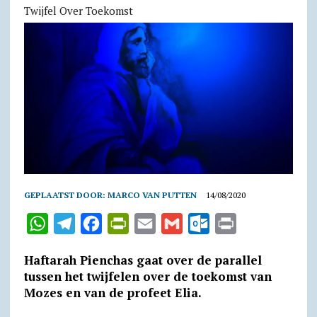
Twijfel Over Toekomst
GEPLAATST DOOR:
MARCO VAN PUTTEN
14/08/2020
W
T
F
P
E
G
O
P
h
e
a
r
m
m
u
r
Haftarah Pienchas gaat over de parallel
a
l
c
i
a
a
t
i
tussen het twijfelen over de toekomst van
t
e
e
n
i
i
l
n
Mozes en van de profeet Elia.
s
g
b
t
l
l
o
t