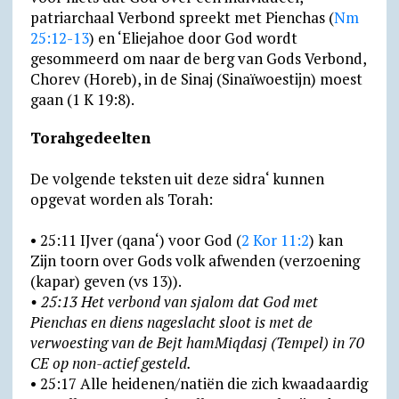
patriarchaal Verbond spreekt met Pienchas (
Nm
25:12-13
) en ‘Eliejahoe door God wordt
gesommeerd om naar de berg van Gods Verbond,
Chorev (Horeb), in de Sinaj (Sinaïwoestijn) moest
gaan (1 K 19:8).
Torahgedeelten
De volgende teksten uit deze sidra‘ kunnen
opgevat worden als Torah:
• 25:11 IJver (qana‘) voor God (
2 Kor 11:2
) kan
Zijn toorn over Gods volk afwenden (verzoening
(kapar) geven (vs 13)).
• 25:13 Het verbond van sjalom dat God met
Pienchas en diens nageslacht sloot is met de
verwoesting van de Bejt hamMiqdasj (Tempel) in 70
CE op non-actief gesteld.
• 25:17 Alle heidenen/natiën die zich kwaadaardig