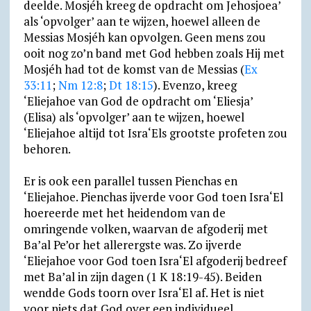
deelde. Mosjéh kreeg de opdracht om Jehosjoea’
als ‘opvolger’ aan te wijzen, hoewel alleen de
Messias Mosjéh kan opvolgen. Geen mens zou
ooit nog zo’n band met God hebben zoals Hij met
Mosjéh had tot de komst van de Messias (
Ex
33:11
;
Nm 12:8
;
Dt 18:15
). Evenzo, kreeg
‘Eliejahoe van God de opdracht om ‘Eliesja’
(Elisa) als ‘opvolger’ aan te wijzen, hoewel
‘Eliejahoe altijd tot Isra‘Els grootste profeten zou
behoren.
Er is ook een parallel tussen Pienchas en
‘Eliejahoe. Pienchas ijverde voor God toen Isra‘El
hoereerde met het heidendom van de
omringende volken, waarvan de afgoderij met
Ba’al Pe’or het allerergste was. Zo ijverde
‘Eliejahoe voor God toen Isra‘El afgoderij bedreef
met Ba’al in zijn dagen (1 K 18:19-45). Beiden
wendde Gods toorn over Isra‘El af. Het is niet
voor niets dat God over een individueel,