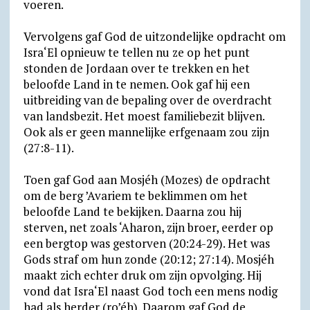
voeren.
Vervolgens gaf God de uitzondelijke opdracht om
Isra‘El opnieuw te tellen nu ze op het punt
stonden de Jordaan over te trekken en het
beloofde Land in te nemen. Ook gaf hij een
uitbreiding van de bepaling over de overdracht
van landsbezit. Het moest familiebezit blijven.
Ook als er geen mannelijke erfgenaam zou zijn
(27:8-11).
Toen gaf God aan Mosjéh (Mozes) de opdracht
om de berg ’Avariem te beklimmen om het
beloofde Land te bekijken. Daarna zou hij
sterven, net zoals ‘Aharon, zijn broer, eerder op
een bergtop was gestorven (20:24-29). Het was
Gods straf om hun zonde (20:12; 27:14). Mosjéh
maakt zich echter druk om zijn opvolging. Hij
vond dat Isra‘El naast God toch een mens nodig
had als herder (ro’éh). Daarom gaf God de