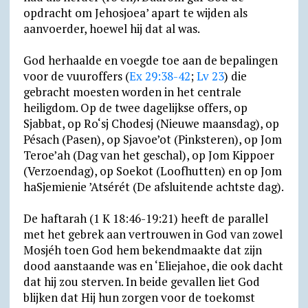
opdracht om Jehosjoea’ apart te wijden als
aanvoerder, hoewel hij dat al was.
God herhaalde en voegde toe aan de bepalingen
voor de vuuroffers (
Ex 29:38-42
;
Lv 23
) die
gebracht moesten worden in het centrale
heiligdom. Op de twee dagelijkse offers, op
Sjabbat, op Ro‘sj Chodesj (Nieuwe maansdag), op
Pésach (Pasen), op Sjavoe’ot (Pinksteren), op Jom
Teroe’ah (Dag van het geschal), op Jom Kippoer
(Verzoendag), op Soekot (Loofhutten) en op Jom
haSjemienie ’Atsérét (De afsluitende achtste dag).
De haftarah (1 K 18:46-19:21) heeft de parallel
met het gebrek aan vertrouwen in God van zowel
Mosjéh toen God hem bekendmaakte dat zijn
dood aanstaande was en ‘Eliejahoe, die ook dacht
dat hij zou sterven. In beide gevallen liet God
blijken dat Hij hun zorgen voor de toekomst