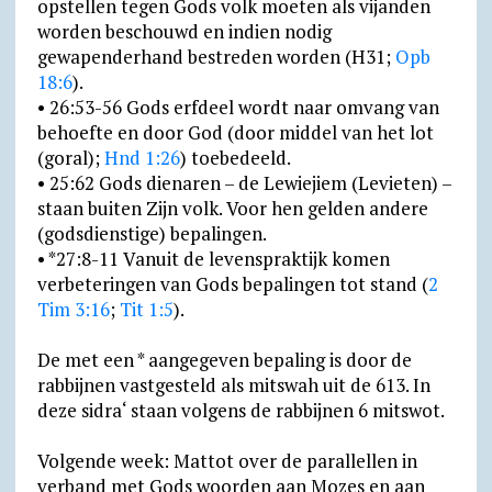
opstellen tegen Gods volk moeten als vijanden
worden beschouwd en indien nodig
gewapenderhand bestreden worden (H31;
Opb
18:6
).
• 26:53-56 Gods erfdeel wordt naar omvang van
behoefte en door God (door middel van het lot
(goral);
Hnd 1:26
) toebedeeld.
• 25:62 Gods dienaren – de Lewiejiem (Levieten) –
staan buiten Zijn volk. Voor hen gelden andere
(godsdienstige) bepalingen.
• *27:8-11 Vanuit de levenspraktijk komen
verbeteringen van Gods bepalingen tot stand (
2
Tim 3:16
;
Tit 1:5
).
De met een * aangegeven bepaling is door de
rabbijnen vastgesteld als mitswah uit de 613. In
deze sidra‘ staan volgens de rabbijnen 6 mitswot.
Volgende week: Mattot over de parallellen in
verband met Gods woorden aan Mozes en aan