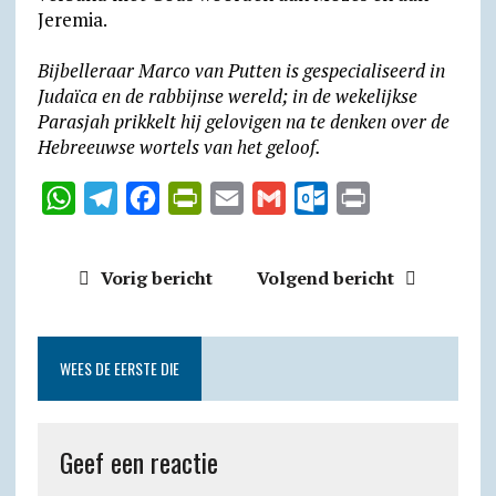
Jeremia.
Bijbelleraar Marco van Putten is gespecialiseerd in
Judaïca en de rabbijnse wereld; in de wekelijkse
Parasjah prikkelt hij gelovigen na te denken over de
Hebreeuwse wortels van het geloof.
W
T
F
P
E
G
O
P
h
e
a
r
m
m
u
r
a
l
c
i
a
a
t
i
Vorig bericht
Volgend bericht
t
e
e
n
i
i
l
n
s
g
b
t
l
l
o
t
A
r
o
F
o
WEES DE EERSTE DIE
p
a
o
r
k
p
m
k
i
.
Geef een reactie
e
c