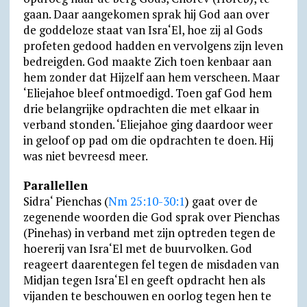
gaan. Daar aangekomen sprak hij God aan over
de goddeloze staat van Isra‘El, hoe zij al Gods
profeten gedood hadden en vervolgens zijn leven
bedreigden. God maakte Zich toen kenbaar aan
hem zonder dat Hijzelf aan hem verscheen. Maar
‘Eliejahoe bleef ontmoedigd. Toen gaf God hem
drie belangrijke opdrachten die met elkaar in
verband stonden. ‘Eliejahoe ging daardoor weer
in geloof op pad om die opdrachten te doen. Hij
was niet bevreesd meer.
Parallellen
Sidra‘ Pienchas (
Nm 25:10-30:1
) gaat over de
zegenende woorden die God sprak over Pienchas
(Pinehas) in verband met zijn optreden tegen de
hoererij van Isra‘El met de buurvolken. God
reageert daarentegen fel tegen de misdaden van
Midjan tegen Isra‘El en geeft opdracht hen als
vijanden te beschouwen en oorlog tegen hen te