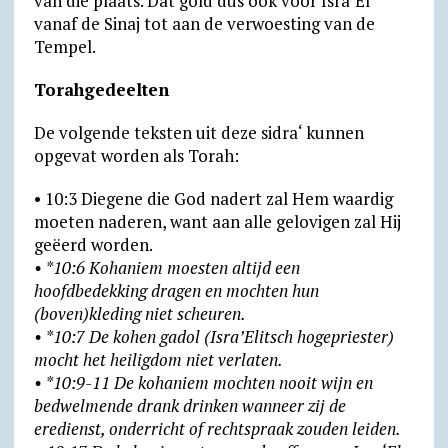
van die plaats. Dat gold dus ook voor Isra‘El
vanaf de Sinaj tot aan de verwoesting van de
Tempel.
Torahgedeelten
De volgende teksten uit deze sidra‘ kunnen
opgevat worden als Torah:
• 10:3 Diegene die God nadert zal Hem waardig
moeten naderen, want aan alle gelovigen zal Hij
geëerd worden.
• *10:6 Kohaniem moesten altijd een
hoofdbedekking dragen en mochten hun
(boven)kleding niet scheuren.
• *10:7 De kohen gadol (Isra’Elitsch hogepriester)
mocht het heiligdom niet verlaten.
• *10:9-11 De kohaniem mochten nooit wijn en
bedwelmende drank drinken wanneer zij de
eredienst, onderricht of rechtspraak zouden leiden.