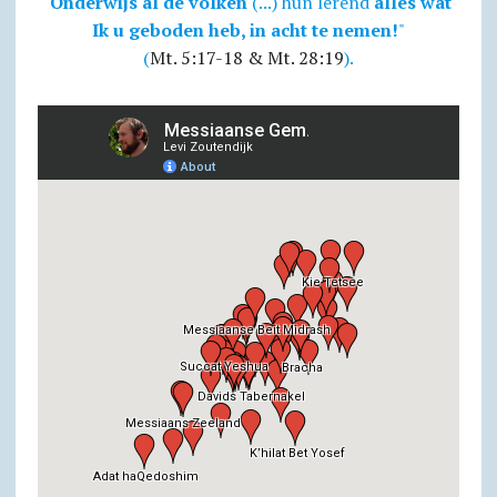
Onderwijs al de volken
(...) hun lerend
alles wat
Ik u geboden heb, in acht te nemen!
"
(
Mt. 5:17-18 & Mt. 28:19
).