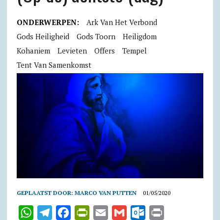
ONDERWERPEN:
Ark Van Het Verbond
Gods Heiligheid
Gods Toorn
Heiligdom
Kohaniem
Levieten
Offers
Tempel
Tent Van Samenkomst
GEPLAATST DOOR:
MARCO VAN PUTTEN
01/05/2020
W
T
F
P
E
G
O
P