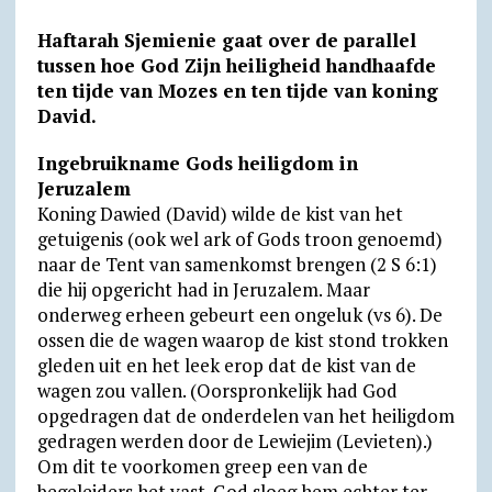
h
e
a
r
m
m
u
r
Haftarah Sjemienie gaat over de parallel
a
l
c
i
a
a
t
i
tussen hoe God Zijn heiligheid handhaafde
t
e
e
n
i
i
l
n
ten tijde van Mozes en ten tijde van koning
David.
s
g
b
t
l
l
o
t
A
r
o
F
o
Ingebruikname Gods heiligdom in
p
a
o
r
k
Jeruzalem
Koning Dawied (David) wilde de kist van het
p
m
k
i
.
getuigenis (ook wel ark of Gods troon genoemd)
e
c
naar de Tent van samenkomst brengen (2 S 6:1)
n
o
die hij opgericht had in Jeruzalem. Maar
d
m
onderweg erheen gebeurt een ongeluk (vs 6). De
ossen die de wagen waarop de kist stond trokken
l
gleden uit en het leek erop dat de kist van de
y
wagen zou vallen. (Oorspronkelijk had God
opgedragen dat de onderdelen van het heiligdom
gedragen werden door de Lewiejim (Levieten).)
Om dit te voorkomen greep een van de
begeleiders het vast. God sloeg hem echter ter