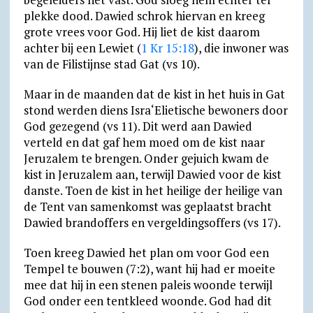
plekke dood. Dawied schrok hiervan en kreeg
grote vrees voor God. Hij liet de kist daarom
achter bij een Lewiet (
1 Kr 15:18
), die inwoner was
van de Filistijnse stad Gat (vs 10).
Maar in de maanden dat de kist in het huis in Gat
stond werden diens Isra‘Elietische bewoners door
God gezegend (vs 11). Dit werd aan Dawied
verteld en dat gaf hem moed om de kist naar
Jeruzalem te brengen. Onder gejuich kwam de
kist in Jeruzalem aan, terwijl Dawied voor de kist
danste. Toen de kist in het heilige der heilige van
de Tent van samenkomst was geplaatst bracht
Dawied brandoffers en vergeldingsoffers (vs 17).
Toen kreeg Dawied het plan om voor God een
Tempel te bouwen (7:2), want hij had er moeite
mee dat hij in een stenen paleis woonde terwijl
God onder een tentkleed woonde. God had dit