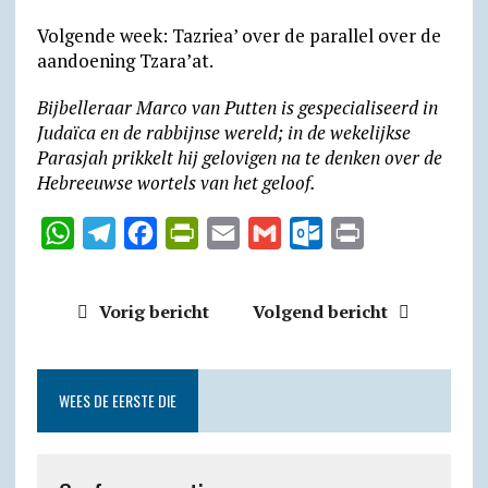
Volgende week: Tazriea’ over de parallel over de
aandoening Tzara’at.
Bijbelleraar Marco van Putten is gespecialiseerd in
Judaïca en de rabbijnse wereld; in de wekelijkse
Parasjah prikkelt hij gelovigen na te denken over de
Hebreeuwse wortels van het geloof.
W
T
F
P
E
G
O
P
h
e
a
r
m
m
u
r
a
l
c
i
a
a
t
i
Vorig bericht
Volgend bericht
t
e
e
n
i
i
l
n
s
g
b
t
l
l
o
t
A
r
o
F
o
WEES DE EERSTE DIE
p
a
o
r
k
p
m
k
i
.