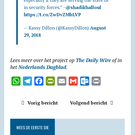
especially if they are serving the state or
in security forces.” –
@shadikhalloul
https://t.co/ZwDvZMbLVP
— Kassy Dillon (@KassyDillon)
August
29, 2018
Lees meer over het project op
The Daily Wire
of in
het
Nederlands Dagblad
.
W
T
F
P
E
G
O
P
h
e
a
r
m
m
u
r
a
l
c
i
a
a
t
i
Vorig bericht
Volgend bericht
t
e
e
n
i
i
l
n
s
g
b
t
l
l
o
t
A
r
o
F
o
WEES DE EERSTE DIE