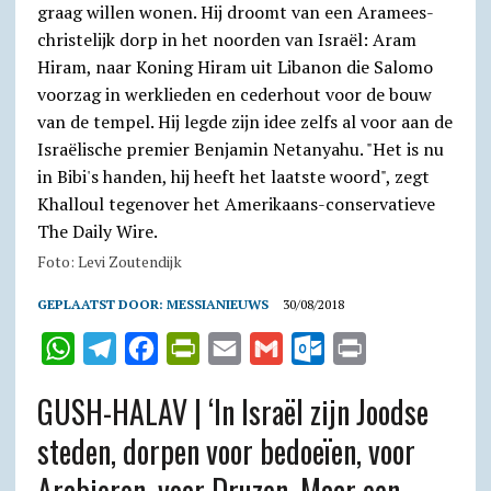
Foto: Levi Zoutendijk
GEPLAATST DOOR:
MESSIANIEUWS
30/08/2018
W
T
F
P
E
G
O
P
h
e
a
r
m
m
u
r
GUSH-HALAV | ‘In Israël zijn Joodse
a
l
c
i
a
a
t
i
steden, dorpen voor bedoeïen, voor
t
e
e
n
i
i
l
n
Arabieren, voor Druzen. Maar een
s
g
b
t
l
l
o
t