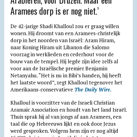
A
r
o
F
o
Aramees dorp is er nog niet.’
p
a
o
r
k
p
m
k
i
.
De 42-jarige Shadi Khalloul zou er graag willen
wonen. Hij droomt van een Aramees-christelijk
e
c
dorp in het noorden van ­Israël: Aram Hiram,
n
o
naar Koning Hiram uit Libanon die Salomo
d
m
voorzag in werklieden en cederhout voor de
bouw van de tempel. Hij legde zijn idee zelfs al
l
voor aan de Israëlische premier Benjamin
y
Netanyahu. “Het is nu in Bibi’s handen, hij heeft
het laatste woord”, zegt Khalloul tegenover het
Amerikaans-conservatieve
The Daily Wire
.
Khalloul is voorzitter van de Israeli Christian
Aramaic Association en houdt van het land Israël.
Thuis sprak hij al van jongs af aan Aramees, een
taal die op Hebreeuws lijkt en ook door Jezus
werd gesproken. Volgens hem zijn er nog altijd