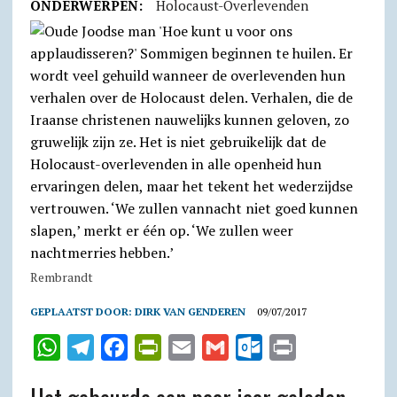
ONDERWERPEN:
Holocaust-Overlevenden
Rembrandt
GEPLAATST DOOR:
DIRK VAN GENDEREN
09/07/2017
W
T
F
P
E
G
O
P
h
e
a
r
m
m
u
r