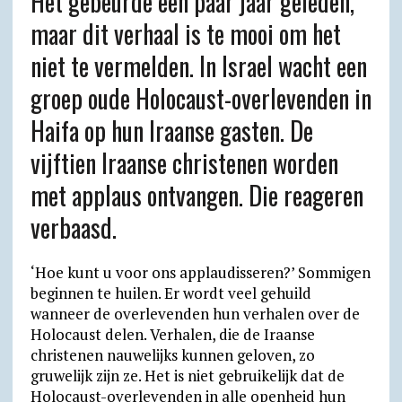
Het gebeurde een paar jaar geleden,
a
l
c
i
a
a
t
i
maar dit verhaal is te mooi om het
t
e
e
n
i
i
l
n
niet te vermelden. In Israel wacht een
s
g
b
t
l
l
o
t
A
r
o
F
o
groep oude Holocaust-overlevenden in
p
a
o
r
k
Haifa op hun Iraanse gasten. De
p
m
k
i
.
vijftien Iraanse christenen worden
e
c
met applaus ontvangen. Die reageren
n
o
verbaasd.
d
m
l
‘Hoe kunt u voor ons applaudisseren?’ Sommigen
y
beginnen te huilen. Er wordt veel gehuild
wanneer de overlevenden hun verhalen over de
Holocaust delen. Verhalen, die de Iraanse
christenen nauwelijks kunnen geloven, zo
gruwelijk zijn ze. Het is niet gebruikelijk dat de
Holocaust-overlevenden in alle openheid hun