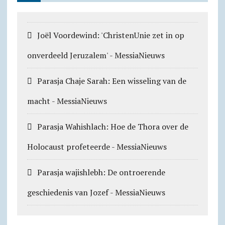
p
a
o
r
k
p
m
k
i
.
e
c
Joël Voordewind: 'ChristenUnie zet in op
n
o
onverdeeld Jeruzalem' - MessiaNieuws
d
m
l
Parasja Chaje Sarah: Een wisseling van de
y
macht - MessiaNieuws
Parasja Wahishlach: Hoe de Thora over de
Holocaust profeteerde - MessiaNieuws
Parasja wajishlebh: De ontroerende
geschiedenis van Jozef - MessiaNieuws