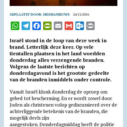
GEPLAATST DOOR:
MESSIANIEUWS
24/11/2016
W
T
F
P
E
G
O
P
h
e
a
r
m
m
u
r
Israël stond in de loop van deze week in
a
l
c
i
a
a
t
i
brand. Letterlijk deze keer. Op vele
t
e
e
n
i
i
l
n
tientallen plaatsen in het land woedden
donderdag alles verzengende branden.
s
g
b
t
l
l
o
t
Volgens de laatste berichten op
A
r
o
F
o
donderdagavond is het grootste gedeelte
p
a
o
r
k
van de branden inmiddels onder controle.
p
m
k
i
.
Vanuit Israël klonk donderdag de oproep om
e
c
gebed tot bescherming. En er wordt zowel door
n
o
Joden als christenen volop gediscussieerd over de
d
m
achterliggende betekenis van de branden, die
mogelijk deels zijn
l
aangestoken. Donderdagmiddag heeft de politie