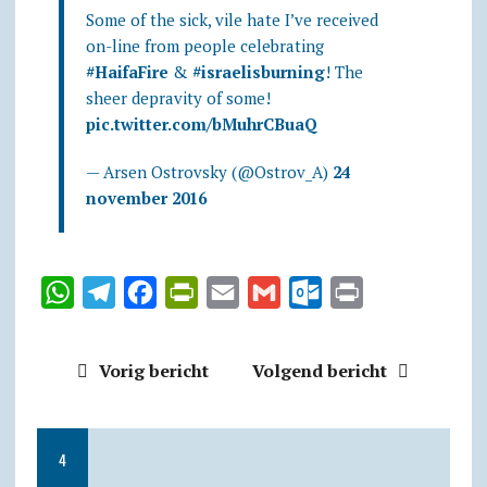
Some of the sick, vile hate I’ve received
on-line from people celebrating
#HaifaFire
&
#israelisburning
! The
sheer depravity of some!
pic.twitter.com/bMuhrCBuaQ
— Arsen Ostrovsky (@Ostrov_A)
24
november 2016
W
T
F
P
E
G
O
P
h
e
a
r
m
m
u
r
a
l
c
i
a
a
t
i
Vorig bericht
Volgend bericht
t
e
e
n
i
i
l
n
s
g
b
t
l
l
o
t
A
r
o
F
o
4