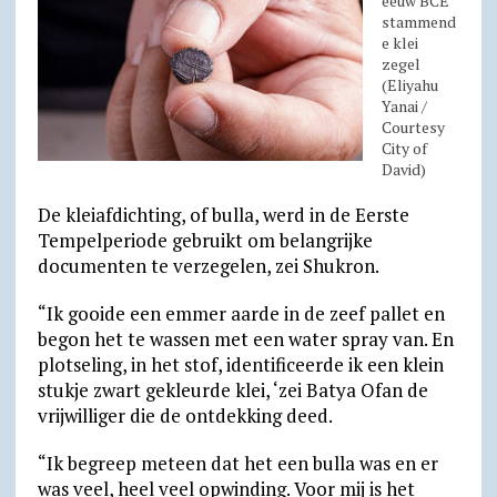
eeuw BCE
stammend
e klei
zegel
(Eliyahu
Yanai /
Courtesy
City of
David)
De kleiafdichting, of bulla, werd in de Eerste
Tempelperiode gebruikt om belangrijke
documenten te verzegelen, zei Shukron.
“Ik gooide een emmer aarde in de zeef pallet en
begon het te wassen met een water spray van. En
plotseling, in het stof, identificeerde ik een klein
stukje zwart gekleurde klei, ‘zei Batya Ofan de
vrijwilliger die de ontdekking deed.
“Ik begreep meteen dat het een bulla was en er
was veel, heel veel opwinding. Voor mij is het