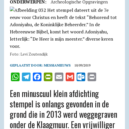
ONDERWERPEN:
Archeologische Opgravingen
Foto: Levi Zoutendijk
GEPLAATST DOOR:
MESSIANIEUWS
10/09/2019
W
T
F
P
E
G
O
P
h
e
a
r
m
m
u
r
Een minuscuul klein afdichting
a
l
c
i
a
a
t
i
stempel is onlangs gevonden in de
t
e
e
n
i
i
l
n
grond die in 2013 werd weggegraven
s
g
b
t
l
l
o
t
A
r
o
F
o
onder de Klaagmuur. Een vrijwilliger
p
a
o
r
k