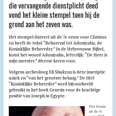
die vervangende dienstplicht deed
p
m
k
i
.
vond het kleine stempel toen hij de
e
c
grond aan het zeven was.
n
o
d
m
Het stempel dateert uit de 7e eeuw voor Christus
l
en heeft de tekst “Behorend tot Adoniyahu, de
y
Koninklijke Beheerder.” In de Hebreeuwse Bijbel,
komt het woord Adoniyahu, letterlijk: “De Heer is
mijn meester.” diverse keren voor.
Volgens archeoloog Eli Shukron is deze inscriptie
uniek en “van het grootste belang.” De titel
“Koninklijke Beheerder” werd bijvoorbeeld
gebruikt in het boek Genesis voor de krachtige
positie van Joseph in Egypte.
Het kleine
uit de 7e