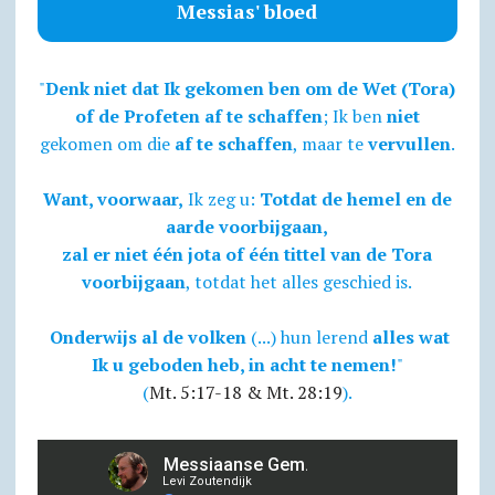
Messias' bloed
"
Denk niet dat Ik gekomen ben om de Wet (Tora)
of de Profeten af te schaffen
; Ik ben
niet
gekomen om die
af te schaffen
, maar te
vervullen
.
Want, voorwaar,
Ik zeg u:
Totdat de hemel en de
aarde voorbijgaan,
zal er niet één jota of één tittel van de Tora
voorbijgaan
, totdat het alles geschied is.
Onderwijs al de volken
(...) hun lerend
alles wat
Ik u geboden heb, in acht te nemen!
"
(
Mt. 5:17-18 & Mt. 28:19
).