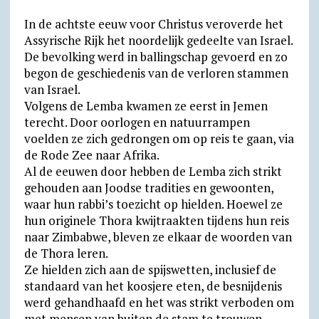
l
In de achtste eeuw voor Christus veroverde het
y
Assyrische Rijk het noordelijk gedeelte van Israel.
De bevolking werd in ballingschap gevoerd en zo
begon de geschiedenis van de verloren stammen
van Israel.
Volgens de Lemba kwamen ze eerst in Jemen
terecht. Door oorlogen en natuurrampen
voelden ze zich gedrongen om op reis te gaan, via
de Rode Zee naar Afrika.
Al de eeuwen door hebben de Lemba zich strikt
gehouden aan Joodse tradities en gewoonten,
waar hun rabbi’s toezicht op hielden. Hoewel ze
hun originele Thora kwijtraakten tijdens hun reis
naar Zimbabwe, bleven ze elkaar de woorden van
de Thora leren.
Ze hielden zich aan de spijswetten, inclusief de
standaard van het koosjere eten, de besnijdenis
werd gehandhaafd en het was strikt verboden om
met mensen van buiten de stam te trouwen.