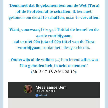
"
Denk niet dat Ik gekomen ben om de Wet (Tora)
of de Profeten af te schaffen
; Ik ben
niet
gekomen om die
af te schaffen
, maar te
vervullen
.
Want, voorwaar,
Ik zeg u:
Totdat de hemel en de
aarde voorbijgaan,
zal er niet één jota of één tittel van de Tora
voorbijgaan
, totdat het alles geschied is.
Onderwijs al de volken
(...) hun lerend
alles wat
Ik u geboden heb, in acht te nemen!
"
(
Mt. 5:17-18 & Mt. 28:19
).