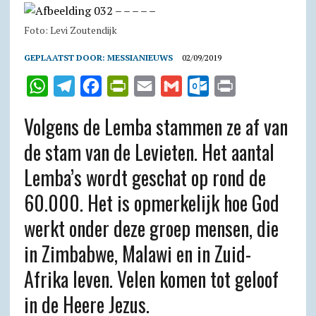
Foto: Levi Zoutendijk
GEPLAATST DOOR:
MESSIANIEUWS
02/09/2019
W
T
F
P
E
G
O
P
h
e
a
r
m
m
u
r
Volgens de Lemba stammen ze af van
a
l
c
i
a
a
t
i
de stam van de Levieten. Het aantal
t
e
e
n
i
i
l
n
Lemba’s wordt geschat op rond de
s
g
b
t
l
l
o
t
A
r
o
F
o
60.000. Het is opmerkelijk hoe God
p
a
o
r
k
werkt onder deze groep mensen, die
p
m
k
i
.
in Zimbabwe, Malawi en in Zuid-
e
c
Afrika leven. Velen komen tot geloof
n
o
in de Heere Jezus.
d
m