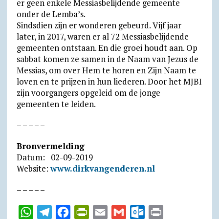
er geen enkele Messiasbelijdende gemeente
onder de Lemba’s.
Sindsdien zijn er wonderen gebeurd. Vijf jaar
later, in 2017, waren er al 72 Messiasbelijdende
gemeenten ontstaan. En die groei houdt aan. Op
sabbat komen ze samen in de Naam van Jezus de
Messias, om over Hem te horen en Zijn Naam te
loven en te prijzen in hun liederen. Door het MJBI
zijn voorgangers opgeleid om de jonge
gemeenten te leiden.
– – – – –
Bronvermelding
Datum: 02-09-2019
Website:
www.dirkvangenderen.nl
– – – – –
W
T
F
P
E
G
O
P