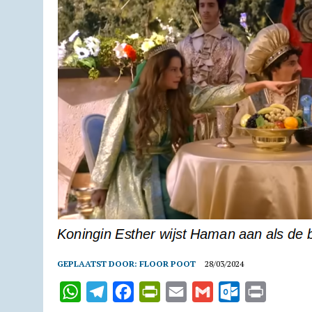
GEPLAATST DOOR:
FLOOR POOT
28/03/2024
W
T
F
P
E
G
O
P