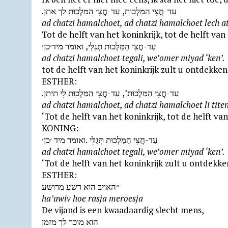
.עַד-חֲצִי הַמַּלְכוּת, עַד-חֲצִי הַמַּלְכוּת לך אתן
ad chatzi hamalchoet, ad chatzi hamalchoet lech a
Tot de helft van het koninkrijk, tot de helft van
עַד-חֲצִי הַמַּלְכוּת תְּגַלִּי, ואומר מיד׳כן׳
ad chatzi hamalchoet tegali, we’omer miyad ‘ken’.
tot de helft van het koninkrijk zult u ontdekken,
ESTHER:
.עַד-חֲצִי הַמַּלְכוּת’, עַד-חֲצִי הַמַּלְכוּת לִי תיתן
ad chatzi hamalchoet, ad chatzi hamalchoet li titen
‘Tot de helft van het koninkrijk, tot de helft van
KONING:
עַד-חֲצִי הַמַּלְכוּת תְּגַלִּי .ואומר מיד ׳כן׳
ad chatzi hamalchoet tegali, we’omer miyad ‘ken’.
‘Tot de helft van het koninkrijk zult u ontdekken
ESTHER:
״האויב הוא רשע מרושע
ha’awiv hoe rasja meroesja
De vijand is een kwaadaardig slecht mens,
הוא מוכר לך מזמן