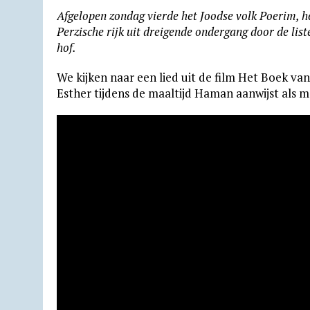
h
e
a
r
m
m
u
r
Afgelopen zondag vierde het Joodse volk Poerim, het
a
l
c
i
a
a
t
i
Perzische rijk uit dreigende onder­gang door de li
t
e
e
n
i
i
l
n
hof.
s
g
b
t
l
l
o
t
We kijken naar een lied uit de film Het Boek v
A
r
o
F
o
Esther tijdens de maaltijd Haman aanwijst als 
p
a
o
r
k
p
m
k
i
.
e
c
n
o
d
m
l
y