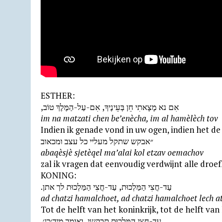
ESTHER:
,אִם נא מָצָאתִי חֵן בְּעֵינֶיךָ, אִם-עַל-הַמֶּלֶךְ טוֹב
im na matzati chen be’enècha, im al hamèlèch tov
Indien ik genade vond in uw ogen, indien het d
״אבקש שתקל מעליי כל עצב ומכאוב
abaqèsjè sjetèqel ma’alai kol etzav oemachov
zal ik vragen dat eenvoudig verdwijnt alle droef
KONING:
.עַד-חֲצִי הַמַּלְכוּת, עַד-חֲצִי הַמַּלְכוּת לך אתן
ad chatzi hamalchoet, ad chatzi hamalchoet lech a
Tot de helft van het koninkrijk, tot de helft van
.עַד-חֲצִי הַמַּלְכוּת תבקשי, ואומר מיד׳כן׳