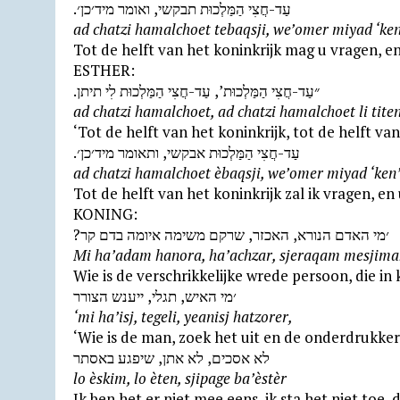
.עַד-חֲצִי הַמַּלְכוּת תבקשי, ואומר מיד׳כן׳
ad chatzi hamalchoet tebaqsji, we’omer miyad ‘ken
Tot de helft van het koninkrijk mag u vragen, en
ESTHER:
.״עַד-חֲצִי הַמַּלְכוּת’, עַד-חֲצִי הַמַּלְכוּת לִי תיתן
ad chatzi hamalchoet, ad chatzi hamalchoet li titen
‘Tot de helft van het koninkrijk, tot de helft van
.עַד-חֲצִי הַמַּלְכוּת אבקשי, ותאומר מיד׳כן׳
ad chatzi hamalchoet èbaqsji, we’omer miyad ‘ken’
Tot de helft van het koninkrijk zal ik vragen, en
KONING:
?׳מי האדם הנורא, האכזר, שרקם משימה איומה בדם קר
Mi ha’adam hanora, ha’achzar, sjeraqam mesjim
Wie is de verschrikkelijke wrede persoon, die in
׳מי האיש, תגלי, ייענש הצורר
‘mi ha’isj, tegeli, yeanisj hatzorer,
‘Wie is de man, zoek het uit en de onderdrukker
לא אסכים, לא אתן, שיפגע באסתר
lo èskim, lo èten, sjipage ba’èstèr
Ik ben het er niet mee eens, ik sta het niet toe, 