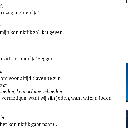
H
’.
ik zeg meteen ‘Ja’.
.
mijn koninkrijk zal ik u geven.
u zult mij dan ‘Ja’ zeggen.
m.
m voor altijd slaven te zijn.
ויצא
ehoedim, ki anachnoe yehoedim.
ernietigen, want wij zijn Joden, want wij zijn Joden.
tèn
 het koninkrijk gaat naar u.