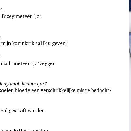
’.
 ik zeg meteen ‘Ja’.
.
 mijn koninkrijk zal ik u geven.’
.
 u zult meteen ‘Ja’ zeggen.
ah ayomah bedam qar?
 koelen bloede een verschrikkelijke missie bedacht?
 zal gestraft worden
dat zal Esther schaden.