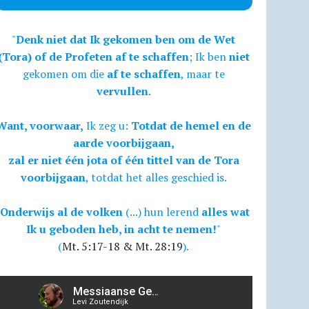
"
Denk niet dat Ik gekomen ben om de Wet
(Tora) of de Profeten af te schaffen
; Ik ben
niet
gekomen om die
af te schaffen
, maar te
vervullen
.
Want, voorwaar,
Ik zeg u:
Totdat de hemel en de
aarde voorbijgaan,
zal er niet één jota of één tittel van de Tora
voorbijgaan
, totdat het alles geschied is.
Onderwijs al de volken
(...) hun lerend
alles wat
Ik u geboden heb, in acht te nemen!
"
(
Mt. 5:17-18 & Mt. 28:19
).