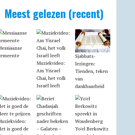
Meest gelezen (recent)
Messiaanse
gemeente
Sjabbats­
Muziekvideo:
lezingen:
Am Yisrael
Tienden, teken
Chai, het volk
van
Israël leeft
dankbaarheid
Muziekvideo:
et is goed de
Yo'el Berkowitz