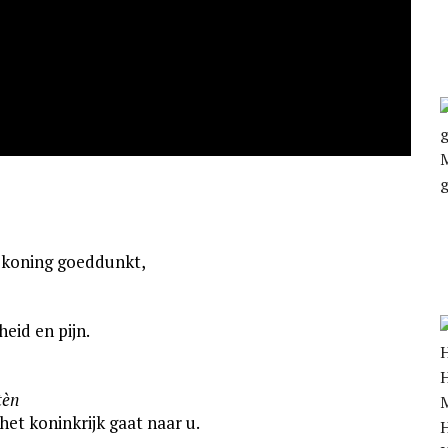
e koning goeddunkt,
heid en pijn.
tèn
 het koninkrijk gaat naar u.
H