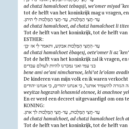
ad chatzi hamalchoet tebaqsji, we’omer miyad ‘ken
tot de helft van het koninkrijk mag u vragen, en 
.עַד-חֲצִי הַמַּלְכוּת, עַד-חֲצִי הַמַּלְכוּת לִי תיתן
ad chatzi hamalchoet, ad chatzi hamalchoet li titen
Tot de helft van het koninkrijk, tot de helft van 
ESTHER:
עַד-הַחֲצִי הַמַּלְכוּת אבקש, ותאמר לִי אז ׳כֵּן׳
ad chatzi hamalchoet èbaqesj, oete’omer li az ‘ken’
Tot de helft van het koninkrijk zal ik vragen, en 
בני עמי ואני נמכרנו להיות לעולם עבדים
bene ami oe’ani nimcharnoe, lehi’ot le’olam avadi
De kinderen van mijn volk en ik waren verkocht o
ה הגזרה להשמיד אותנו’, כי אנחנו יהודים, כי אנחנו יהודים
weyitza hagezrah lehasmid otenoe, ki anachnoe y
En er werd een decreet uitgevaardigd om ons te v
KONING:
.עַד-חֲצִי הַמַּלְכוּת, עַד-חֲצִי הַמַּלְכוּת לך אתן
ad chatzi hamalchoet, ad chatzi hamalchoet lech a
Tot de helft van het koninkrijk, tot de helft van