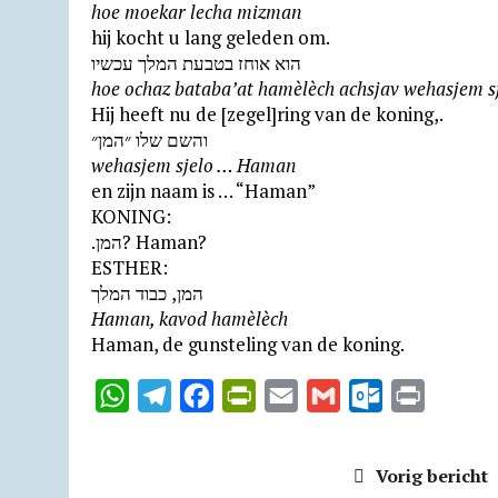
hoe moekar lecha mizman
hij kocht u lang geleden om.
הוא אוחז בטבעת המלך עכשיו
hoe ochaz bataba’at hamèlèch achsjav wehasjem s
Hij heeft nu de [zegel]ring van de koning,.
והשם שלו ״המן״
wehasjem sjelo … Haman
en zijn naam is … “Haman”
KONING:
.המן? Haman?
ESTHER:
המן, כבוד המלך
Haman, kavod hamèlèch
Haman, de gunsteling van de koning.
W
T
F
P
E
G
O
P
h
e
a
r
m
m
u
r
a
l
c
i
a
a
t
i
Vorig bericht
t
e
e
n
i
i
l
n