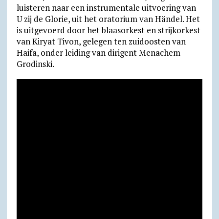
t
e
e
n
i
i
l
n
luisteren naar een instrumentale uitvoering van
U zij de Glorie, uit het oratorium van Händel. Het
s
g
b
t
l
l
o
t
is uitgevoerd door het blaasorkest en strijkorkest
A
r
o
F
o
van Kiryat Tivon, gelegen ten zuidoosten van
p
a
o
r
k
Haifa, onder leiding van dirigent Menachem
p
m
k
i
.
Grodinski.
e
c
n
o
d
m
l
y