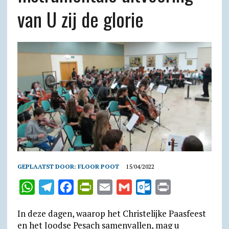
van U zij de glorie
GEPLAATST DOOR:
FLOOR POOT
15/04/2022
W
T
F
P
E
G
O
P
h
e
a
r
m
m
u
r
In deze dagen, waarop het Christelijke Paasfeest
a
l
c
i
a
a
t
i
en het Joodse Pesach samenvallen, mag u