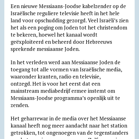
Een nieuwe Messiaans-Joodse kabelzender op de
a
l
c
i
a
a
t
i
Israëlische reguliere televisie heeft in het hele
t
e
e
n
i
i
l
n
land voor opschudding gezorgd. Veel Israëli’s zien
het als een poging om Joden tot het christendom
s
g
b
t
l
l
o
t
te bekeren, hoewel het kanaal wordt
A
r
o
F
o
geëxploiteerd en beheerd door Hebreeuws
p
a
o
r
k
sprekende messiaanse Joden.
p
m
k
i
.
In het verleden werd aan Messiaanse Joden de
e
c
toegang tot alle vormen van Israëlische media,
n
o
waaronder kranten, radio en televisie,
d
m
ontzegd. Het is voor het eerst dat een
mainstream mediabedrijf ermee instemt om
l
Messiaans-Joodse programma’s openlijk uit te
y
zenden.
Het geharrewar in de media over het Messiaanse
kanaal heeft nog meer aandacht naar het station
getrokken, tot ongenoegen van de tegenstanders