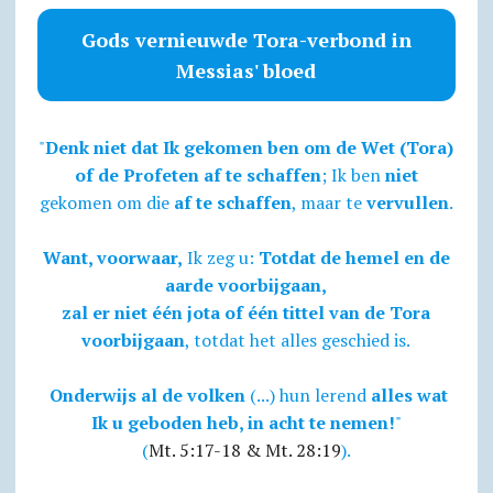
Gods vernieuwde Tora-verbond in
Messias' bloed
"
Denk niet dat Ik gekomen ben om de Wet (Tora)
of de Profeten af te schaffen
; Ik ben
niet
gekomen om die
af te schaffen
, maar te
vervullen
.
Want, voorwaar,
Ik zeg u:
Totdat de hemel en de
aarde voorbijgaan,
zal er niet één jota of één tittel van de Tora
voorbijgaan
, totdat het alles geschied is.
Onderwijs al de volken
(...) hun lerend
alles wat
Ik u geboden heb, in acht te nemen!
"
(
Mt. 5:17-18 & Mt. 28:19
).