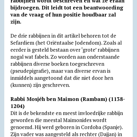
rabbijnen wordt beschreven en wat ze eraan
A
r
o
F
o
bijdroegen. Dit leidt tot een beantwoording
p
a
o
r
k
van de vraag of hun positie houdbaar zal
p
m
k
i
.
zijn.
e
c
De drie rabbijnen in dit artikel behoren tot de
n
o
Sefardiem (het Oriëntaalse Jodendom). Zoals al
d
m
eerder is gesteld bestaan over ‘grote’ rabbijnen
nogal wat fabels. Zo worden aan onderstaande
l
rabbijnen diverse boeken toegeschreven
y
(pseudepigrafie), maar van diverse ervan is
inmiddels aangetoond dat die niet door hen
(kunnen) zijn geschreven.
Rabbi Mosjéh ben Maimon (Rambam) (1138-
1204)
Dit is de bekendste en meest invloedrijke rabbijn
geworden die meestal Maimonides wordt
genoemd. Hij werd geboren in Cordoba (Spanje).
Zijn vader was aangesteld als rechter (Dajjan) in