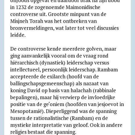
onJoods opgevat en daardoor brak na zijn dood
in 1232 de zogenoemde Maimonidische
controverse uit. Grootste minpunt van de
Misjneh Torah was het ontbreken van
bronvermeldingen, wat later tot veel discussies
leidde.
De controverse kende meerdere golven, maar
ging aanvankelijk vooral om de vraag rond
hiërarchisch (dynastiek) leiderschap versus
intellectueel, persoonlijk leiderschap. Rambam
accepteerde de exilarch (hoofd van de
ballingschapsgemeenschap) als nazaat van
koning David op basis van halachah (rabbinale
bepalingen), maar hij verwierp de invloedrijke
positie van de ge‘oniem (hoofden van jesjoevot in
Mesopotamië). Dieperliggend was de spanning
tussen de rationalistische (Rambam) en de
mystieke interpretatie van geloof. Ook in andere
religies bestaat die spanning.