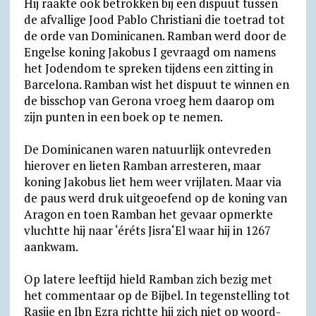
Hij raakte ook betrokken bij een dispuut tussen
de afvallige Jood Pablo Christiani die toetrad tot
de orde van Dominicanen. Ramban werd door de
Engelse koning Jakobus I gevraagd om namens
het Jodendom te spreken tijdens een zitting in
Barcelona. Ramban wist het dispuut te winnen en
de bisschop van Gerona vroeg hem daarop om
zijn punten in een boek op te nemen.
De Dominicanen waren natuurlijk ontevreden
hierover en lieten Ramban arresteren, maar
koning Jakobus liet hem weer vrijlaten. Maar via
de paus werd druk uitgeoefend op de koning van
Aragon en toen Ramban het gevaar opmerkte
vluchtte hij naar ‘éréts Jisra‘El waar hij in 1267
aankwam.
Op latere leeftijd hield Ramban zich bezig met
het commentaar op de Bijbel. In tegenstelling tot
Rasjie en Ibn Ezra richtte hij zich niet op woord-