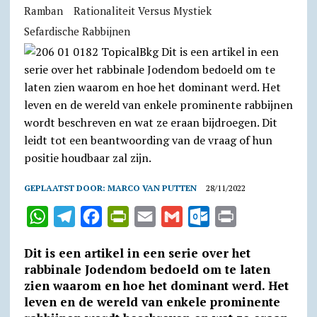
Ramban
Rationaliteit Versus Mystiek
Sefardische Rabbijnen
GEPLAATST DOOR:
MARCO VAN PUTTEN
28/11/2022
W
T
F
P
E
G
O
P
h
e
a
r
m
m
u
r
Dit is een artikel in een serie over het
a
l
c
i
a
a
t
i
rabbinale Jodendom bedoeld om te laten
t
e
e
n
i
i
l
n
zien waarom en hoe het dominant werd. Het
leven en de wereld van enkele prominente
s
g
b
t
l
l
o
t