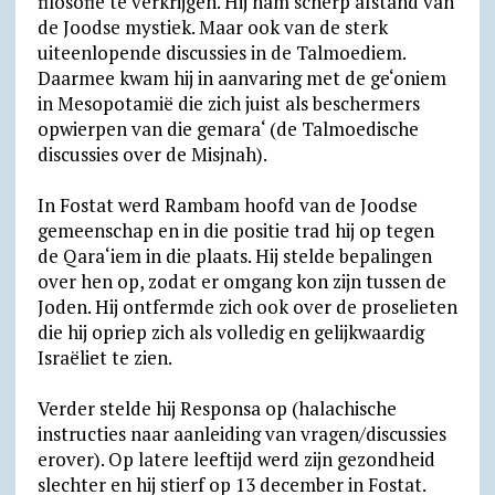
filosofie te verkrijgen. Hij nam scherp afstand van
de Joodse mystiek. Maar ook van de sterk
uiteenlopende discussies in de Talmoediem.
Daarmee kwam hij in aanvaring met de ge‘oniem
in Mesopotamië die zich juist als beschermers
opwierpen van die gemara‘ (de Talmoedische
discussies over de Misjnah).
In Fostat werd Rambam hoofd van de Joodse
gemeenschap en in die positie trad hij op tegen
de Qara‘iem in die plaats. Hij stelde bepalingen
over hen op, zodat er omgang kon zijn tussen de
Joden. Hij ontfermde zich ook over de proselieten
die hij opriep zich als volledig en gelijkwaardig
Israëliet te zien.
Verder stelde hij Responsa op (halachische
instructies naar aanleiding van vragen/discussies
erover). Op latere leeftijd werd zijn gezondheid
slechter en hij stierf op 13 december in Fostat.