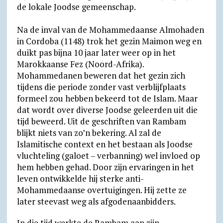
de lokale Joodse gemeenschap.
Na de inval van de Mohammedaanse Almohaden
in Cordoba (1148) trok het gezin Maimon weg en
duikt pas bijna 10 jaar later weer op in het
Marokkaanse Fez (Noord-Afrika).
Mohammedanen beweren dat het gezin zich
tijdens die periode zonder vast verblijfplaats
formeel zou hebben bekeerd tot de Islam. Maar
dat wordt over diverse Joodse geleerden uit die
tijd beweerd. Uit de geschriften van Rambam
blijkt niets van zo’n bekering. Al zal de
Islamitische context en het bestaan als Joodse
vluchteling (galoet – verbanning) wel invloed op
hem hebben gehad. Door zijn ervaringen in het
leven ontwikkelde hij sterke anti-
Mohammedaanse overtuigingen. Hij zette ze
later steevast weg als afgodenaanbidders.
In die tijd werkte de Rambam aan zijn