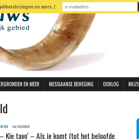
jabbatslezingen en meer..!
ERGRONDEN EN MEER
MESSIAANSE BEWEGING
OORLOG
MUZI
ld
HUIS
16/10/2020
– Kie tavo‘ – Als je komt (tot het beloofde