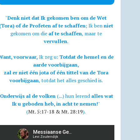
"
Denk niet dat Ik gekomen ben om de Wet
(Tora) of de Profeten af te schaffen
; Ik ben
niet
gekomen om die
af te schaffen
, maar te
vervullen
.
Want, voorwaar,
Ik zeg u:
Totdat de hemel en de
aarde voorbijgaan,
zal er niet één jota of één tittel van de Tora
voorbijgaan
, totdat het alles geschied is.
Onderwijs al de volken
(...) hun lerend
alles wat
Ik u geboden heb, in acht te nemen!
"
(
Mt. 5:17-18 & Mt. 28:19
).