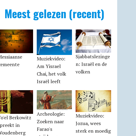
Meest gelezen (recent)
Sjabbatslezinge
Messiaanse
Muziekvideo:
n: Israël en de
gemeente
Am Yisrael
volken
Chai, het volk
Israël leeft
Archeologie:
Muziekvideo:
o'el Berkowitz
Zoeken naar
Jozua, wees
preekt in
Farao's
sterk en moedig
Woudenberg