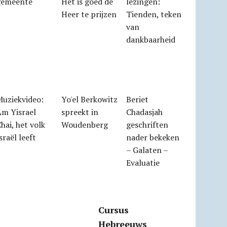
gemeente
Het is goed de
lezingen:
Heer te prijzen
Tienden, teken
van
dankbaarheid
Muziekvideo:
Yo'el Berkowitz
Beriet
Am Yisrael
spreekt in
Chadasjah
hai, het volk
Woudenberg
geschriften
sraël leeft
nader bekeken
– Galaten –
Evaluatie
Cursus
Hebreeuws