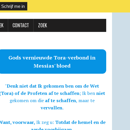
EK
CONTACT
ZOEK
Gods vernieuwde Tora-verbond in
Messias' bloed
"
Denk niet dat Ik gekomen ben om de Wet
(Tora) of de Profeten af te schaffen
; Ik ben
niet
gekomen om die
af te schaffen
, maar te
vervullen
.
Want, voorwaar,
Ik zeg u:
Totdat de hemel en de
aarde voorbijgaan,