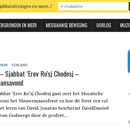
jabbatslezingen en meer..!
ERGRONDEN EN MEER
MESSIAANSE BEWEGING
OORLOG
MUZI
HUIS
15/01/2021
– Sjabbat ’Erev Ro‘sj Chodesj –
ansavond
abbat ’Erev Ro‘sj Chodesj gaat over het Mozaïsche
 voor het Nieuwemaansfeest en hoe dit feest een rol
het leven van David. Jonatan beschermt DavidDawied
s van Godswege door de profeet…