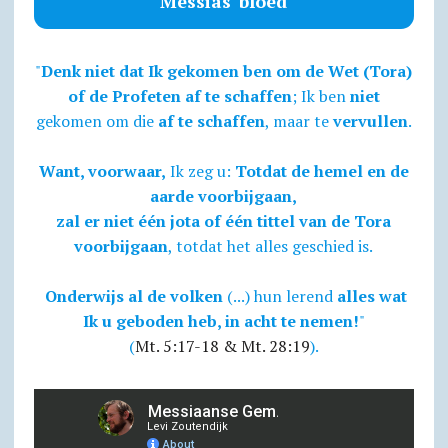
Messias' bloed
"
Denk niet dat Ik gekomen ben om de Wet (Tora)
of de Profeten af te schaffen
; Ik ben
niet
gekomen om die
af te schaffen
, maar te
vervullen
.
Want, voorwaar,
Ik zeg u:
Totdat de hemel en de
aarde voorbijgaan,
zal er niet één jota of één tittel van de Tora
voorbijgaan
, totdat het alles geschied is.
Onderwijs al de volken
(...) hun lerend
alles wat
Ik u geboden heb, in acht te nemen!
"
(
Mt. 5:17-18 & Mt. 28:19
).