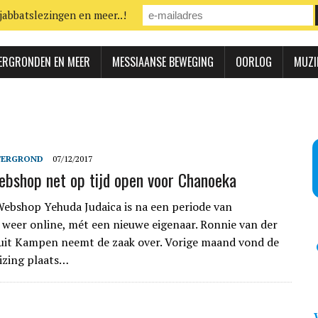
jabbatslezingen en meer..!
ERGRONDEN EN MEER
MESSIAANSE BEWEGING
OORLOG
MUZI
TERGROND
07/12/2017
ebshop net op tijd open voor Chanoeka
bshop Yehuda Judaica is na een periode van
 weer online, mét een nieuwe eigenaar. Ronnie van der
uit Kampen neemt de zaak over. Vorige maand vond de
izing plaats…