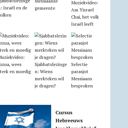
jabbatslezinge
Messiaanse
Muziekvideo:
: Israël en de
gemeente
Am Yisrael
volken
Chai, het volk
Israël leeft
Muziekvideo:
ozua, wees
Sjabbatslezinge
Selectie
sterk en moedig
n: Wiens
parasjot
merkteken wil
Messiaans
je dragen?
besproken
Cursus
Hebreeuws