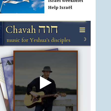
Israël weekbrief
Help Israël