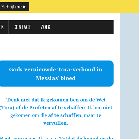
EK
CONTACT
ZOEK
Gods vernieuwde Tora-verbond in
Messias' bloed
"
Denk niet dat Ik gekomen ben om de Wet
(Tora) of de Profeten af te schaffen
; Ik ben
niet
gekomen om die
af te schaffen
, maar te
vervullen
.
Want, voorwaar,
Ik zeg u:
Totdat de hemel en de