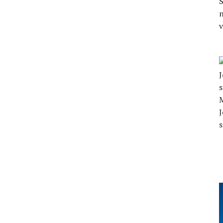
S
n
J