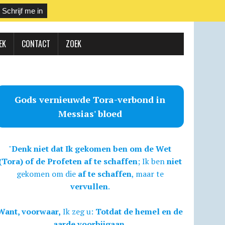
EK
CONTACT
ZOEK
Gods vernieuwde Tora-verbond in
Messias' bloed
"
Denk niet dat Ik gekomen ben om de Wet
(Tora) of de Profeten af te schaffen
; Ik ben
niet
gekomen om die
af te schaffen
, maar te
vervullen
.
Want, voorwaar,
Ik zeg u:
Totdat de hemel en de
aarde voorbijgaan,