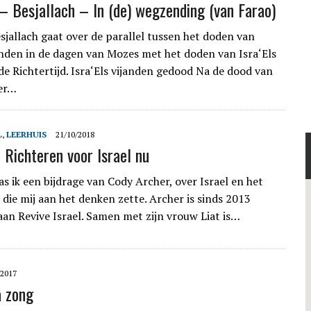
– Besjallach – In (de) wegzending (van Farao)
sjallach gaat over de parallel tussen het doden van
janden in de dagen van Mozes met het doden van Isra‘Els
de Richtertijd. Isra‘Els vijanden gedood Na de dood van
ter…
L
,
LEERHUIS
21/10/2018
 Richteren voor Israel nu
s ik een bijdrage van Cody Archer, over Israel en het
 die mij aan het denken zette. Archer is sinds 2013
an Revive Israel. Samen met zijn vrouw Liat is…
/2017
a zong