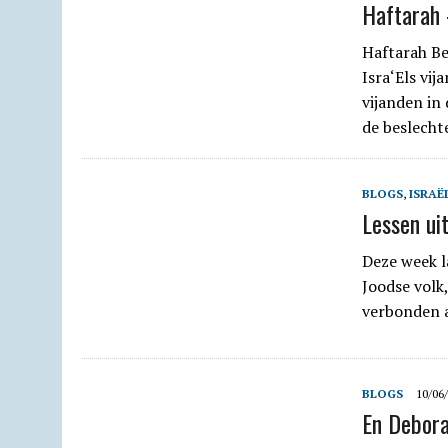
Haftarah 
Haftarah Be
Isra‘Els vi
vijanden in 
de beslech
BLOGS
,
ISRAË
Lessen uit
Deze week la
Joodse volk,
verbonden a
BLOGS
10/06
En Debor