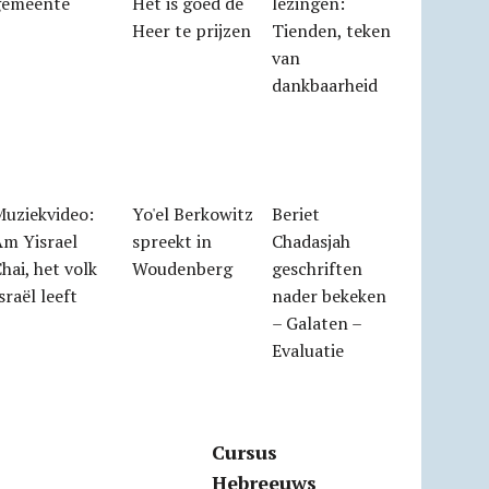
gemeente
Het is goed de
lezingen:
Heer te prijzen
Tienden, teken
van
dankbaarheid
Muziekvideo:
Yo'el Berkowitz
Beriet
Am Yisrael
spreekt in
Chadasjah
hai, het volk
Woudenberg
geschriften
sraël leeft
nader bekeken
– Galaten –
Evaluatie
Cursus
Hebreeuws