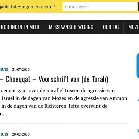
jabbatslezingen en meer..!
ERGRONDEN EN MEER
MESSIAANSE BEWEGING
OORLOG
MUZI
HUIS
31/07/2020
– Choeqqat – Voorschrift van (de Torah)
oeqqat gaat over de parallel tussen de agressie van
Israël in de dagen van Mozes en de agressie van Ammon
l in de dagen van de Richteren. Jefta overwint de
en…
HUIS
20/02/2020