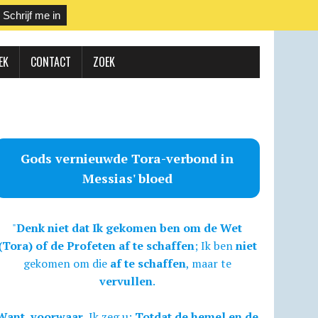
EK
CONTACT
ZOEK
Gods vernieuwde Tora-verbond in
Messias' bloed
"
Denk niet dat Ik gekomen ben om de Wet
(Tora) of de Profeten af te schaffen
; Ik ben
niet
gekomen om die
af te schaffen
, maar te
vervullen
.
Want, voorwaar,
Ik zeg u:
Totdat de hemel en de