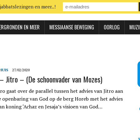
jabbatslezingen en meer..!
ERGRONDEN EN MEER
MESSIAANSE BEWEGING
OORLOG
MUZI
HUIS
27/02/2020
– Jitro – (De schoonvader van Mozes)
ro gaat over de parallel tussen het advies van Jitro aan
 openbaring van God op de berg Horeb met het advies
aan koning ‘Achaz en Jesaja’s visioen van God…