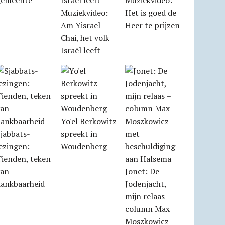
gemeente
Muziekvideo:
Muziekvideo:
Het is goed de
Am Yisrael
Heer te prijzen
Chai, het volk
Israël leeft
Yo'el Berkowitz
jabbats­
spreekt in
ezingen:
Woudenberg
Tienden, teken
van
Jonet: De
dankbaarheid
Jodenjacht,
mijn relaas –
column Max
Moszkowicz