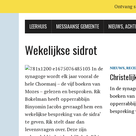
Ontvang s
LEERHUIS
MESSIAANSE GEMEENTE
NIEUWS, ACHT
Wekelijkse sidrot
NIEUWS
,
RECE
Christelij
In de synago
boeken van 
opperrabbij
bespreking 