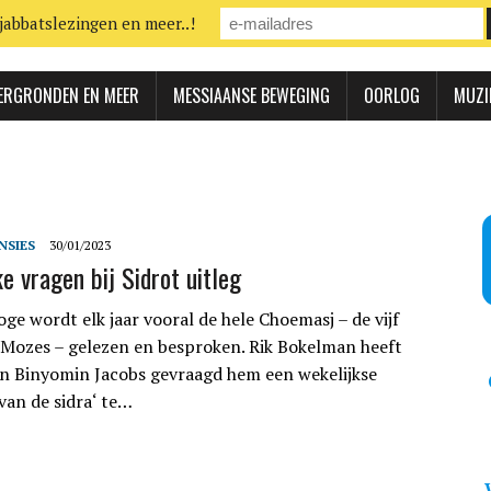
jabbatslezingen en meer..!
ERGRONDEN EN MEER
MESSIAANSE BEWEGING
OORLOG
MUZI
NSIES
30/01/2023
ke vragen bij Sidrot uitleg
ge wordt elk jaar vooral de hele Choemasj – de vijf
Mozes – gelezen en besproken. Rik Bokelman heeft
n Binyomin Jacobs gevraagd hem een wekelijkse
van de sidra‘ te…