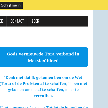
EK
CONTACT
ZOEK
Gods vernieuwde Tora-verbond in
Messias' bloed
"
Denk niet dat Ik gekomen ben om de Wet
(Tora) of de Profeten af te schaffen
; Ik ben
niet
gekomen om die
af te schaffen
, maar te
vervullen
.
Want, voorwaar,
Ik zeg u:
Totdat de hemel en de