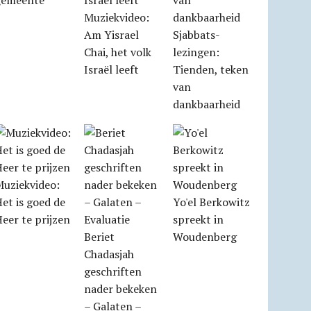
gemeente
Muziekvideo:
Am Yisrael
Sjabbats­
Chai, het volk
lezingen:
Israël leeft
Tienden, teken
van
dankbaarheid
Muziekvideo:
et is goed de
Yo'el Berkowitz
eer te prijzen
spreekt in
Beriet
Woudenberg
Chadasjah
geschriften
nader bekeken
– Galaten –