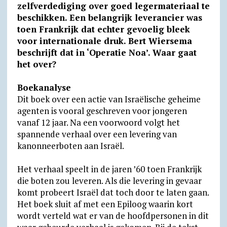
zelfverdediging over goed legermateriaal te
A
r
o
F
o
beschikken. Een belangrijk leverancier was
p
a
o
r
k
toen Frankrijk dat echter gevoelig bleek
p
m
k
i
.
voor internationale druk. Bert Wiersema
beschrijft dat in ‘Operatie Noa’. Waar gaat
e
c
het over?
n
o
d
m
Boekanalyse
Dit boek over een actie van Israëlische geheime
l
agenten is vooral geschreven voor jongeren
y
vanaf 12 jaar. Na een voorwoord volgt het
spannende verhaal over een levering van
kanonneerboten aan Israël.
Het verhaal speelt in de jaren ’60 toen Frankrijk
die boten zou leveren. Als die levering in gevaar
komt probeert Israël dat toch door te laten gaan.
Het boek sluit af met een Epiloog waarin kort
wordt verteld wat er van de hoofdpersonen in dit