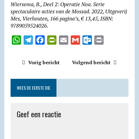
Wiersema, B., Deel 2: Operatie Noa. Serie
spectaculaire acties van de Mossad. 2022, Uitgeverij
Mes, Vierhouten, 166 pagina’s, € 13,45, ISBN:
9789059524026.
W
T
F
P
E
G
O
P
h
e
a
r
m
m
u
r
a
l
c
i
a
a
t
i
Vorig bericht
Volgend bericht
t
e
e
n
i
i
l
n
s
g
b
t
l
l
o
t
A
r
o
F
o
WEES DE EERSTE DIE
p
a
o
r
k
p
m
k
i
.
Geef een reactie
e
c
n
o
d
m