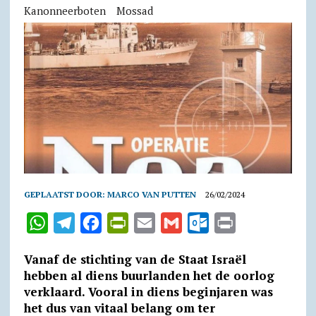
Kanonneerboten
Mossad
GEPLAATST DOOR:
MARCO VAN PUTTEN
26/02/2024
W
T
F
P
E
G
O
P
h
e
a
r
m
m
u
r
Vanaf de stichting van de Staat Israël
a
l
c
i
a
a
t
i
hebben al diens buurlanden het de oorlog
t
e
e
n
i
i
l
n
verklaard. Vooral in diens beginjaren was
het dus van vitaal belang om ter
s
g
b
t
l
l
o
t