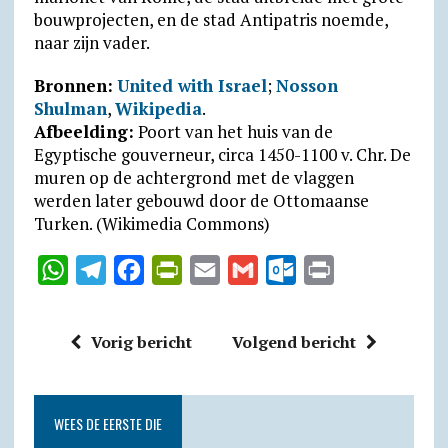
bouwprojecten, en de stad Antipatris noemde,
naar zijn vader.
Bronnen:
United with Israel
;
Nosson
Shulman
,
Wikipedia
.
Afbeelding:
Poort van het huis van de
Egyptische gouverneur, circa 1450-1100 v. Chr. De
muren op de achter­grond met de vlaggen
werden later gebouwd door de Otto­maanse
Turken. (Wikimedia Commons)
W
T
F
P
E
G
O
P
h
e
a
r
m
m
u
r
a
l
c
i
a
a
t
i
Vorig bericht
Volgend bericht
t
e
e
n
i
i
l
n
s
g
b
t
l
l
o
t
A
r
o
F
o
WEES DE EERSTE DIE