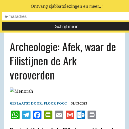
Ontvang sjabbatslezingen en meer..!
Archeologie: Afek, waar de
Filistijnen de Ark
veroverden
GEPLAATST DOOR:
FLOOR POOT
31/03/2023
W
T
F
P
E
G
O
P
h
e
a
r
m
m
u
r