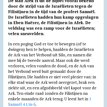
De stad Afek is uit de Bijbel vooral bekend
a
l
c
i
a
a
t
i
door de strijd van de Israëlieten tegen de
t
e
e
n
i
i
l
n
Filistijnen in de tijd van de profeet Samuël.
De Israëlieten hadden hun kamp opgeslagen
s
g
b
t
l
l
o
t
in Eben Haëzer, de Filistijnen in Afek. De
A
r
o
F
o
veldslag was een ramp voor de Israëlieten;
p
a
o
r
k
velen sneuvelden.
p
m
k
i
.
In een poging God er toe te bewegen (of te
e
c
dwingen) hen te helpen, haalden de Israëlieten
n
o
de Ark van het Verbond uit Silo, en namen die
d
m
mee bij de tweede aanval. Maar ook die werd
verloren, velen vonden de dood, en de Ark van
l
het Verbond werd buit gemaakt door de
y
Filistijnen. Die hadden er niet veel plezier van: in
elke stad waar de Ark werd neergezet, brak een
ziekte uit, en een afgodsbeeld viel kapot voor de
Ark. Ten einde raad zonden de Filistijnen na
enkele maanden de Ark terug. U leest het in
1
Samuël 4 t/m 6
.