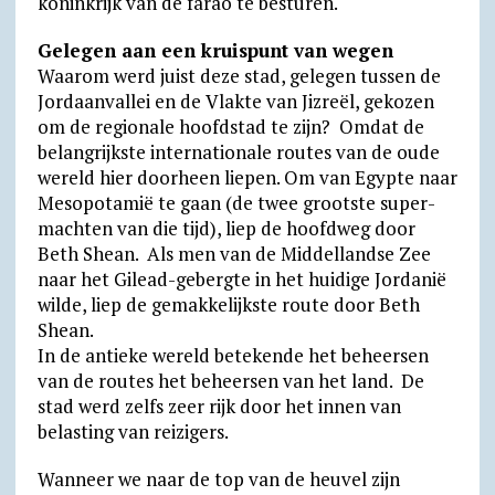
koninkrijk van de farao te besturen.
Gelegen aan een kruispunt van wegen
Waarom werd juist deze stad, gelegen tussen de
Jordaanvallei en de Vlakte van Jizreël, gekozen
om de regionale hoofdstad te zijn? Omdat de
belang­rijkste inter­nationale routes van de oude
wereld hier doorheen liepen. Om van Egypte naar
Mesopo­tamië te gaan (de twee grootste super­
machten van die tijd), liep de hoofd­weg door
Beth Shean. Als men van de Middel­landse Zee
naar het Gilead-gebergte in het huidige Jordanië
wilde, liep de gemak­kelijk­ste route door Beth
Shean.
In de antieke wereld betekende het beheersen
van de routes het beheersen van het land. De
stad werd zelfs zeer rijk door het innen van
belasting van reizigers.
Wanneer we naar de top van de heuvel zijn