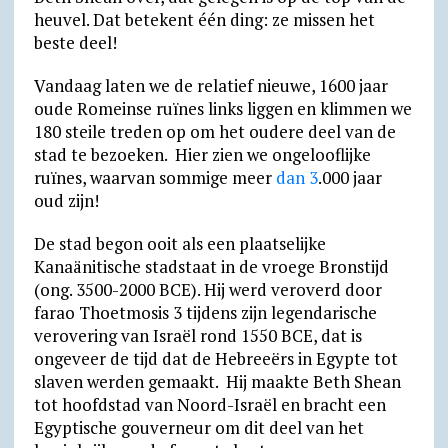
p
a
o
r
k
heuvel. Dat betekent één ding: ze missen het
p
m
k
i
.
beste deel!
e
c
Vandaag laten we de relatief nieuwe, 1600 jaar
n
o
oude Romeinse ruïnes links liggen en klimmen we
d
m
180 steile treden op om het oudere deel van de
stad te bezoeken. Hier zien we onge­loof­lijke
l
ruïnes, waarvan sommige meer
dan 3
.000 jaar
y
oud zijn!
De stad begon ooit als een plaatselijke
Kanaänitische stadstaat in de vroege Bronstijd
(ong. 3500-2000 BCE). Hij werd veroverd door
farao Thoetmosis 3 tijdens zijn legendarische
verovering van Israël rond 1550 BCE, dat is
ongeveer de tijd dat de Hebreeërs in Egypte tot
slaven werden gemaakt. Hij maakte Beth Shean
tot hoofdstad van Noord-Israël en bracht een
Egyptische gouverneur om dit deel van het