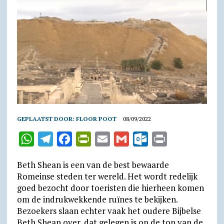
GEPLAATST DOOR:
FLOOR POOT
08/09/2022
W
T
F
P
E
G
O
P
h
e
a
r
m
m
u
r
Beth Shean is een van de best bewaarde
a
l
c
i
a
a
t
i
Romeinse steden ter wereld. Het wordt redelijk
t
e
e
n
i
i
l
n
goed bezocht door toeristen die hierheen komen
om de indrukwekkende ruïnes te bekijken.
s
g
b
t
l
l
o
t
Bezoekers slaan echter vaak het oudere Bijbelse
A
r
o
F
o
Beth Shean over, dat gelegen is op de top van de