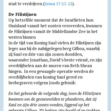
stad te verdrijven (
Jozua 17:11-12
).
De Filistijnen
Op hetzelfde moment dat de Israëlieten hun
thuisland vanuit het oosten veroverden, kwamen
de Filistijnen vanuit de Middellandse Zee in het
westen binnen
In de tijd van Koning Saul vielen de Filistijnen zijn
leger aan bij de nabijgelegen berg Gilboa, waarbij
zij Saul en drie van zijn zonen doodden,
waaronder Jonathan, David’s beste vriend, en zijn
overblijfselen aan de muren van Beth Shean
hingen. In een gewaagde operatie werden de
overblijfselen van koning Saul gered en
herbegraven volgens Joods gebruik:
En het gebeurde de volgende dag, toen de Filistijnen
kwamen om de gesneu­velden te plunderen, dat zij
Saul en zijn drie zonen vonden, liggend op het
gebergte Gilboa. Zij hakten zijn hoofd af en trokken