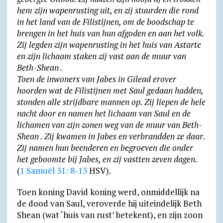
hem zijn wapen­rusting uit, en zij stuurden die rond
in het land van de Filistijnen, om de boodschap te
brengen in het huis van hun afgoden en aan het volk.
Zij legden zijn wapen­rusting in het huis van Astarte
en zijn lichaam staken zij vast aan de muur van
Beth-Shean .
Toen de inwoners van Jabes in Gilead erover
hoorden wat de Filistijnen met Saul gedaan hadden,
stonden alle strijd­bare mannen op. Zij liepen de hele
nacht door en namen het lichaam van Saul en de
lichamen van zijn zonen weg van de muur van Beth-
Shean . Zij kwamen in Jabes en verbrandden ze daar.
Zij namen hun been­deren en begroeven die onder
het geboomte bij Jabes, en zij vastten zeven dagen.
(
1 Samuël 31: 8-13
HSV).
Toen koning David koning werd, onmiddellijk na
de dood van Saul, veroverde hij uiteindelijk Beth
Shean (wat ‘huis van rust’ betekent), en zijn zoon