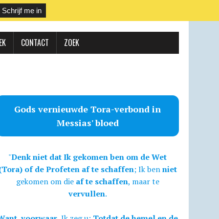
EK
CONTACT
ZOEK
Gods vernieuwde Tora-verbond in
Messias' bloed
"
Denk niet dat Ik gekomen ben om de Wet
(Tora) of de Profeten af te schaffen
; Ik ben
niet
gekomen om die
af te schaffen
, maar te
vervullen
.
Want, voorwaar,
Ik zeg u:
Totdat de hemel en de