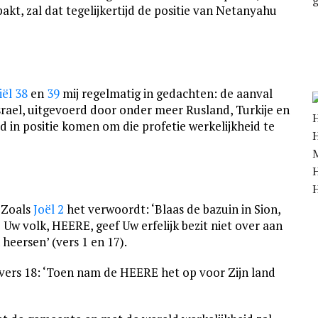
pakt, zal dat tegelijkertijd de positie van Netanyahu
iël 38
en
39
mij regelmatig in gedachten: de aanval
srael, uitgevoerd door onder meer Rusland, Turkije en
rd in positie komen om die profetie werkelijkheid te
H
H
. Zoals
Joël 2
het verwoordt: ‘Blaas de bazuin in Sion,
) Uw volk, HEERE, geef Uw erfelijk bezit niet over aan
eersen’ (vers 1 en 17).
 vers 18: ‘Toen nam de HEERE het op voor Zijn land