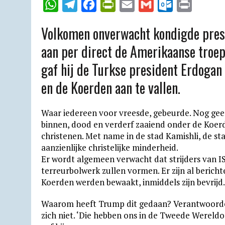
W
T
F
P
E
G
O
P
h
e
a
r
m
m
u
r
Volkomen onverwacht kondigde pres
a
l
c
i
a
a
t
i
aan per direct de Amerikaanse troep
t
e
e
n
i
i
l
n
gaf hij de Turkse president Erdogan 
s
g
b
t
l
l
o
t
A
r
o
F
o
en de Koerden aan te vallen.
p
a
o
r
k
p
m
k
i
.
Waar iedereen voor vreesde, gebeurde. Nog geen
binnen, dood en verderf zaaiend onder de Koer
e
c
christenen. Met name in de stad Kamishli, de st
n
o
aanzienlijke christelijke minderheid.
d
m
Er wordt algemeen verwacht dat strijders van I
terreurbolwerk zullen vormen. Er zijn al berich
l
Koerden werden bewaakt, inmiddels zijn bevrijd.
y
Waarom heeft Trump dit gedaan? Verantwoordeli
zich niet. ‘Die hebben ons in de Tweede Wereldo