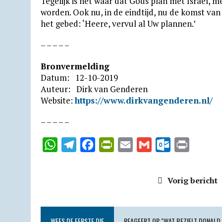
Tegelijk is het waar dat Gods plan met Israel, 
worden. Ook nu, in de eindtijd, nu de komst van
het gebed: ‘Heere, vervul al Uw plannen.’
– – – – –
Bronvermelding
Datum: 12-10-2019
Auteur: Dirk van Genderen
Website:
https://www.dirkvangenderen.nl/
– – – – –
W
T
F
P
E
G
O
P
h
e
a
r
m
m
u
r
a
l
c
i
a
a
t
i
Vorig bericht
t
e
e
n
i
i
l
n
s
g
b
t
l
l
o
t
A
r
o
F
o
WEES DE EERSTE DIE
REAGEERT OP "WAT BEZIELT DONALD