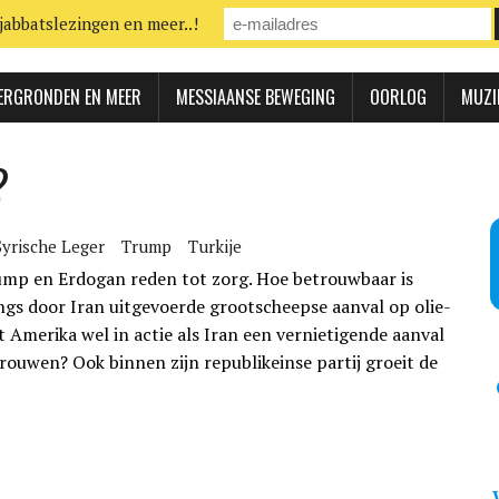
jabbatslezingen en meer..!
ERGRONDEN EN MEER
MESSIAANSE BEWEGING
OORLOG
MUZI
?
Syrische Leger
Trump
Turkije