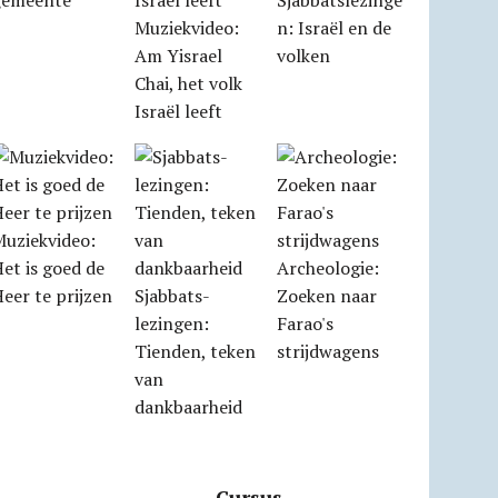
gemeente
Sjabbatslezinge
Muziekvideo:
n: Israël en de
Am Yisrael
volken
Chai, het volk
Israël leeft
Muziekvideo:
et is goed de
Archeologie:
eer te prijzen
Sjabbats­
Zoeken naar
lezingen:
Farao's
Tienden, teken
strijdwagens
van
dankbaarheid
Cursus