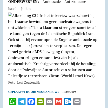
ONDERWERPEN:
Ambassade
Antizionisme
Israël
Joden
Foto: Levi Zoutendijk
GEPLAATST DOOR:
MESSIANIEUWS
15/07/2019
W
T
F
P
E
G
O
P