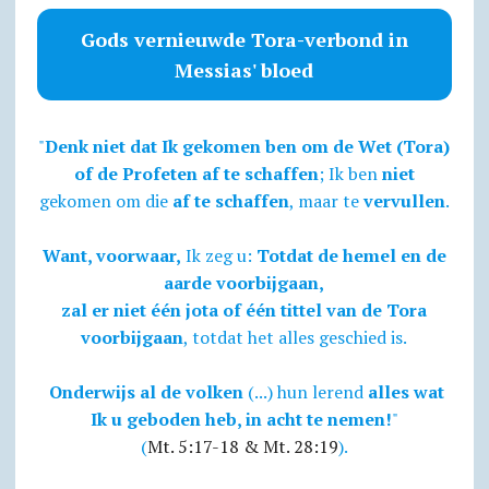
Gods vernieuwde Tora-verbond in
Messias' bloed
"
Denk niet dat Ik gekomen ben om de Wet (Tora)
of de Profeten af te schaffen
; Ik ben
niet
gekomen om die
af te schaffen
, maar te
vervullen
.
Want, voorwaar,
Ik zeg u:
Totdat de hemel en de
aarde voorbijgaan,
zal er niet één jota of één tittel van de Tora
voorbijgaan
, totdat het alles geschied is.
Onderwijs al de volken
(...) hun lerend
alles wat
Ik u geboden heb, in acht te nemen!
"
(
Mt. 5:17-18 & Mt. 28:19
).