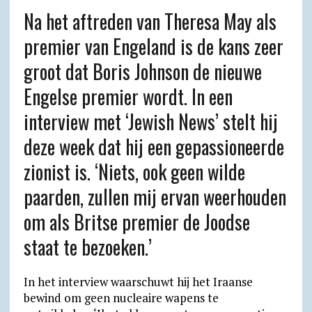
h
e
a
r
m
m
u
r
Na het aftreden van Theresa May als
a
l
c
i
a
a
t
i
premier van Engeland is de kans zeer
t
e
e
n
i
i
l
n
groot dat Boris Johnson de nieuwe
s
g
b
t
l
l
o
t
A
r
o
F
o
Engelse premier wordt. In een
p
a
o
r
k
interview met ‘Jewish News’ stelt hij
p
m
k
i
.
deze week dat hij een gepassioneerde
e
c
zionist is. ‘Niets, ook geen wilde
n
o
paarden, zullen mij ervan weerhouden
d
m
l
om als Britse premier de Joodse
y
staat te bezoeken.’
In het interview waarschuwt hij het Iraanse
bewind om geen nucleaire wapens te