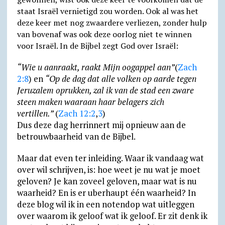
p
m
k
i
.
staat Israël vernietigd zou worden. Ook al was het
deze keer met nog zwaardere verliezen, zonder hulp
e
c
van bovenaf was ook deze oorlog niet te winnen
n
o
voor Israël. In de Bijbel zegt God over Israël:
d
m
“Wie u aanraakt, raakt Mijn oogappel aan”
(
Zach
l
2:8
) en
“Op de dag dat alle volken op aarde tegen
y
Jeruzalem oprukken, zal ik van de stad een zware
steen maken waaraan haar belagers zich
vertillen.”
(
Zach 12:2
,
3
)
Dus deze dag herrinnert mij opnieuw aan de
betrouwbaarheid van de Bijbel.
Maar dat even ter inleiding. Waar ik vandaag wat
over wil schrijven, is: hoe weet je nu wat je moet
geloven? Je kan zoveel geloven, maar wat is nu
waarheid? En is er uberhaupt één waarheid? In
deze blog wil ik in een notendop wat uitleggen
over waarom ik geloof wat ik geloof. Er zit denk ik