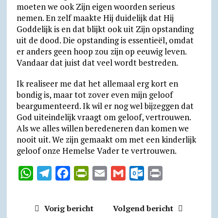
moeten we ook Zijn eigen woorden serieus
nemen. En zelf maakte Hij duidelijk dat Hij
Goddelijk is en dat blijkt ook uit Zijn opstanding
uit de dood. Die opstanding is essentieël, omdat
er anders geen hoop zou zijn op eeuwig leven.
Vandaar dat juist dat veel wordt bestreden.
Ik realiseer me dat het allemaal erg kort en
bondig is, maar tot zover even mijn geloof
beargumenteerd. Ik wil er nog wel bijzeggen dat
God uiteindelijk vraagt om geloof, vertrouwen.
Als we alles willen beredeneren dan komen we
nooit uit. We zijn gemaakt om met een kinderlijk
geloof onze Hemelse Vader te vertrouwen.
W
T
F
P
E
G
O
P
h
e
a
r
m
m
u
r
a
l
c
i
a
a
t
i
Vorig bericht
Volgend bericht
t
e
e
n
i
i
l
n