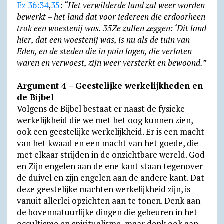
Ez 36:34
,
35
:
“Het verwilderde land zal weer worden
bewerkt – het land dat voor iedereen die erdoorheen
trok een woestenij was. 35Ze zullen zeggen: ‘Dit land
hier, dat een woestenij was, is nu als de tuin van
Eden, en de steden die in puin lagen, die verlaten
waren en verwoest, zijn weer versterkt en bewoond.”
Argument 4 – Geestelijke werkelijkheden en
de Bijbel
Volgens de Bijbel bestaat er naast de fysieke
werkelijkheid die we met het oog kunnen zien,
ook een geestelijke werkelijkheid. Er is een macht
van het kwaad en een macht van het goede, die
met elkaar strijden in de onzichtbare wereld. God
en Zijn engelen aan de ene kant staan tegenover
de duivel en zijn engelen aan de andere kant. Dat
deze geestelijke machten werkelijkheid zijn, is
vanuit allerlei opzichten aan te tonen. Denk aan
de bovennatuurlijke dingen die gebeuren in het
occultisme en spiritualisme, maar denk ook aan