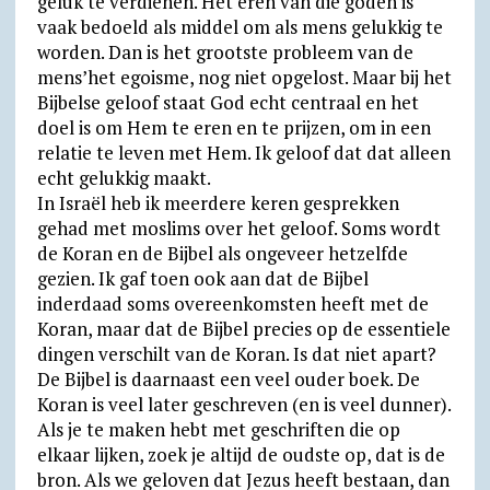
geluk te verdienen. Het eren van die goden is
vaak bedoeld als middel om als mens gelukkig te
worden. Dan is het grootste probleem van de
mens’het egoisme, nog niet opgelost. Maar bij het
Bijbelse geloof staat God echt centraal en het
doel is om Hem te eren en te prijzen, om in een
relatie te leven met Hem. Ik geloof dat dat alleen
echt gelukkig maakt.
In Israël heb ik meerdere keren gesprekken
gehad met moslims over het geloof. Soms wordt
de Koran en de Bijbel als ongeveer hetzelfde
gezien. Ik gaf toen ook aan dat de Bijbel
inderdaad soms overeenkomsten heeft met de
Koran, maar dat de Bijbel precies op de essentiele
dingen verschilt van de Koran. Is dat niet apart?
De Bijbel is daarnaast een veel ouder boek. De
Koran is veel later geschreven (en is veel dunner).
Als je te maken hebt met geschriften die op
elkaar lijken, zoek je altijd de oudste op, dat is de
bron. Als we geloven dat Jezus heeft bestaan, dan