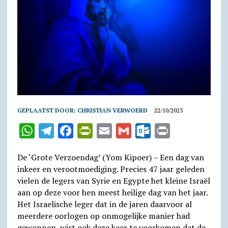
GEPLAATST DOOR:
CHRISTIAN VERWOERD
22/10/2023
W
T
F
P
E
G
O
P
h
e
a
r
m
m
u
r
De ‘Grote Verzoendag’ (Yom Kipoer) – Een dag van
a
l
c
i
a
a
t
i
inkeer en verootmoediging. Precies 47 jaar geleden
t
e
e
n
i
i
l
n
vielen de legers van Syrie en Egypte het kleine Israël
s
g
b
t
l
l
o
t
aan op deze voor hen meest heilige dag van het jaar.
Het Israelische leger dat in de jaren daarvoor al
A
r
o
F
o
meerdere oorlogen op onmogelijke manier had
p
a
o
r
k
gewonnen, wist ook deze keer te voorkomen dat de