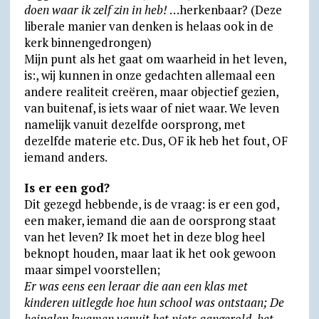
doen waar ik zelf zin in heb!
…herkenbaar? (Deze
liberale manier van denken is helaas ook in de
kerk binnengedrongen)
Mijn punt als het gaat om waarheid in het leven,
is:, wij kunnen in onze gedachten allemaal een
andere realiteit creëren, maar objectief gezien,
van buitenaf, is iets waar of niet waar. We leven
namelijk vanuit dezelfde oorsprong, met
dezelfde materie etc. Dus, OF ik heb het fout, OF
iemand anders.
Is er een god?
Dit gezegd hebbende, is de vraag: is er een god,
een maker, iemand die aan de oorsprong staat
van het leven? Ik moet het in deze blog heel
beknopt houden, maar laat ik het ook gewoon
maar simpel voorstellen;
Er was eens een leraar die aan een klas met
kinderen uitlegde hoe hun school was ontstaan; De
heipalen kwamen vanuit het niets aangerold, het