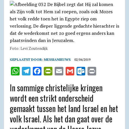
Foto: Levi Zoutendijk
GEPLAATST DOOR:
MESSIANIEUWS
02/04/2019
W
T
F
P
E
G
O
P
h
e
a
r
m
m
u
r
In sommige christelijke kringen
a
l
c
i
a
a
t
i
wordt een strikt onderscheid
t
e
e
n
i
i
l
n
gemaakt tussen het land Israel en het
s
g
b
t
l
l
o
t
A
r
o
F
o
volk Israel. Als het dan gaat over de
p
a
o
r
k