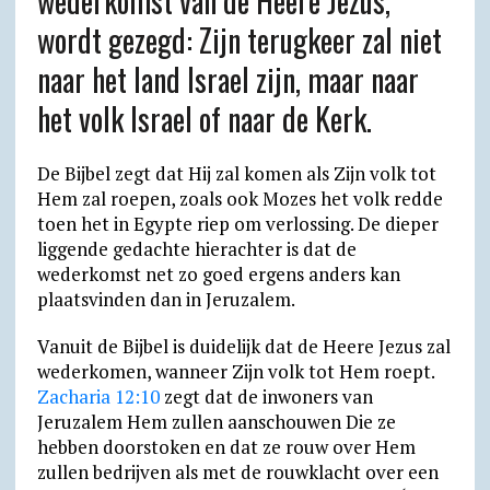
wederkomst van de Heere Jezus,
p
m
k
i
.
wordt gezegd: Zijn terugkeer zal niet
e
c
naar het land Israel zijn, maar naar
n
o
het volk Israel of naar de Kerk.
d
m
l
De Bijbel zegt dat Hij zal komen als Zijn volk tot
y
Hem zal roepen, zoals ook Mozes het volk redde
toen het in Egypte riep om verlossing. De dieper
liggende gedachte hierachter is dat de
wederkomst net zo goed ergens anders kan
plaatsvinden dan in Jeruzalem.
Vanuit de Bijbel is duidelijk dat de Heere Jezus zal
wederkomen, wanneer Zijn volk tot Hem roept.
Zacharia 12:10
zegt dat de inwoners van
Jeruzalem Hem zullen aanschouwen Die ze
hebben doorstoken en dat ze rouw over Hem
zullen bedrijven als met de rouwklacht over een