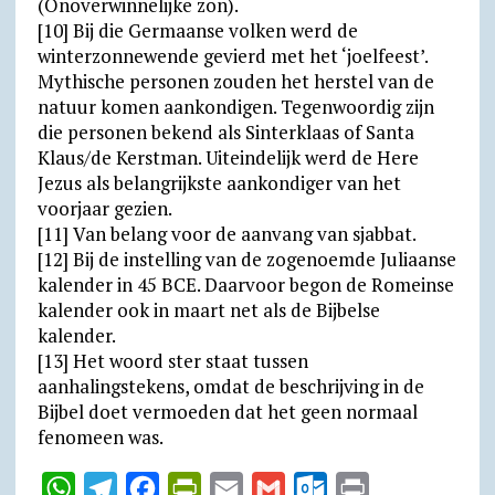
(Onoverwinnelijke zon).
[10] Bij die Germaanse volken werd de
winterzonnewende gevierd met het ‘joelfeest’.
Mythische personen zouden het herstel van de
natuur komen aankondigen. Tegenwoordig zijn
die personen bekend als Sinterklaas of Santa
Klaus/de Kerstman. Uiteindelijk werd de Here
Jezus als belangrijkste aankondiger van het
voorjaar gezien.
[11] Van belang voor de aanvang van sjabbat.
[12] Bij de instelling van de zogenoemde Juliaanse
kalender in 45 BCE. Daarvoor begon de Romeinse
kalender ook in maart net als de Bijbelse
kalender.
[13] Het woord ster staat tussen
aanhalingstekens, omdat de beschrijving in de
Bijbel doet vermoeden dat het geen normaal
fenomeen was.
W
T
F
P
E
G
O
P