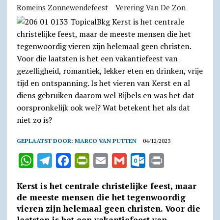
Romeins Zonnewendefeest
Verering Van De Zon
GEPLAATST DOOR:
MARCO VAN PUTTEN
04/12/2023
W
T
F
P
E
G
O
P
h
e
a
r
m
m
u
r
Kerst is het centrale christelijke feest, maar
a
l
c
i
a
a
t
i
de meeste mensen die het tegenwoordig
t
e
e
n
i
i
l
n
vieren zijn helemaal geen christen. Voor die
laatsten is het een vakantiefeest van
s
g
b
t
l
l
o
t