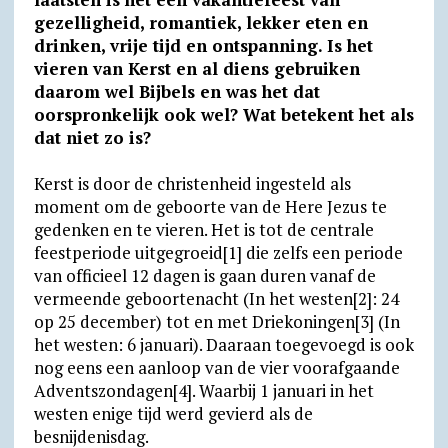
gezelligheid, romantiek, lekker eten en
A
r
o
F
o
drinken, vrije tijd en ontspanning. Is het
p
a
o
r
k
vieren van Kerst en al diens gebruiken
p
m
k
i
.
daarom wel Bijbels en was het dat
oorspronkelijk ook wel? Wat betekent het als
e
c
dat niet zo is?
n
o
d
m
Kerst is door de christenheid ingesteld als
moment om de geboorte van de Here Jezus te
l
gedenken en te vieren. Het is tot de centrale
y
feestperiode uitgegroeid[1] die zelfs een periode
van officieel 12 dagen is gaan duren vanaf de
vermeende geboortenacht (In het westen[2]: 24
op 25 december) tot en met Driekoningen[3] (In
het westen: 6 januari). Daaraan toegevoegd is ook
nog eens een aanloop van de vier voorafgaande
Adventszondagen[4]. Waarbij 1 januari in het
westen enige tijd werd gevierd als de
besnijdenisdag.