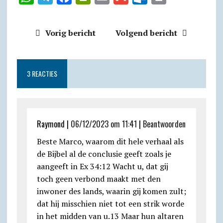
h
e
a
r
m
m
u
r
a
l
c
i
a
a
t
i
Vorig bericht
Volgend bericht
t
e
e
n
i
i
l
n
s
g
b
t
l
l
o
t
A
r
o
F
o
3 REACTIES
p
a
o
r
k
p
m
k
i
.
e
c
Raymond |
06/12/2023 om 11:41
|
Beantwoorden
n
o
Beste Marco, waarom dit hele verhaal als
d
m
de Bijbel al de conclusie geeft zoals je
l
aangeeft in Ex 34:12 Wacht u, dat gij
y
toch geen verbond maakt met den
inwoner des lands, waarin gij komen zult;
dat hij misschien niet tot een strik worde
in het midden van u.13 Maar hun altaren