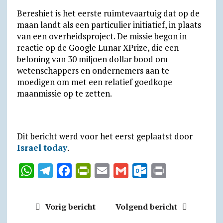
Bereshiet is het eerste ruimtevaartuig dat op de
maan landt als een particulier initiatief, in plaats
van een overheidsproject. De missie begon in
reactie op de Google Lunar XPrize, die een
beloning van 30 miljoen dollar bood om
wetenschappers en ondernemers aan te
moedigen om met een relatief goedkope
maanmissie op te zetten.
Dit bericht werd voor het eerst geplaatst door
Israel today
.
W
T
F
P
E
G
O
P
h
e
a
r
m
m
u
r
a
l
c
i
a
a
t
i
Vorig bericht
Volgend bericht
t
e
e
n
i
i
l
n