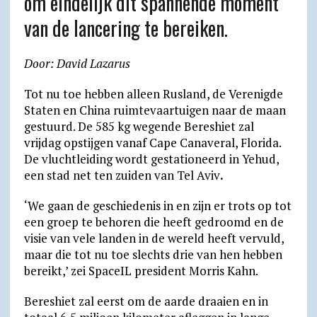
om eindelijk dit spannende moment
l
van de lancering te bereiken.
y
Door: David Lazarus
Tot nu toe hebben alleen Rusland, de Verenigde
Staten en China ruimtevaartuigen naar de maan
gestuurd. De 585 kg wegende Bereshiet zal
vrijdag opstijgen vanaf Cape Canaveral, Florida.
De vluchtleiding wordt gestationeerd in Yehud,
een stad net ten zuiden van Tel Aviv
.
‘We gaan de geschiedenis in en zijn er trots op tot
een groep te behoren die heeft gedroomd en de
visie van vele landen in de wereld heeft vervuld,
maar die tot nu toe slechts drie van hen hebben
bereikt,’ zei SpaceIL president Morris Kahn.
Bereshiet zal eerst om de aarde draaien en in