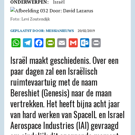
ONDERWERPEN:
Israël
Foto: Levi Zoutendijk
GEPLAATST DOOR:
MESSIANIEUWS
20/02/2019
W
T
F
P
E
G
O
P
h
e
a
r
m
m
u
r
Israël maakt geschiedenis. Over een
a
l
c
i
a
a
t
i
paar dagen zal een Israëlisch
t
e
e
n
i
i
l
n
ruimtevaartuig met de naam
s
g
b
t
l
l
o
t
A
r
o
F
o
Bereshiet (Genesis) naar de maan
p
a
o
r
k
vertrekken. Het heeft bijna acht jaar
p
m
k
i
.
van hard werken van SpaceIL en Israel
e
c
Aerospace Industries (IAI) gevraagd
n
o
d
m