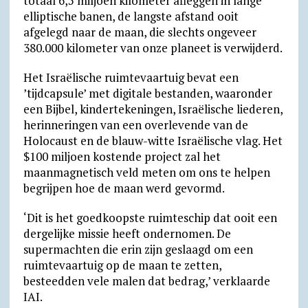
totaal 6,5 miljoen kilometer afleggen in lange
elliptische banen, de langste afstand ooit
afgelegd naar de maan, die slechts ongeveer
380.000 kilometer van onze planeet is verwijderd.
Het Israëlische ruimtevaartuig bevat een
’tijdcapsule’ met digitale bestanden, waaronder
een Bijbel, kindertekeningen, Israëlische liederen,
herinneringen van een overlevende van de
Holocaust en de blauw-witte Israëlische vlag. Het
$100 miljoen kostende project zal het
maanmagnetisch veld meten om ons te helpen
begrijpen hoe de maan werd gevormd.
‘Dit is het goedkoopste ruimteschip dat ooit een
dergelijke missie heeft ondernomen. De
supermachten die erin zijn geslaagd om een
ruimtevaartuig op de maan te zetten,
besteedden vele malen dat bedrag,’ verklaarde
IAI.