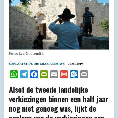
Foto: Levi Zoutendijk
GEPLAATST DOOR:
MESSIANIEUWS
24/09/2019
W
T
F
P
E
G
O
P
h
e
a
r
m
m
u
r
Alsof de tweede landelijke
a
l
c
i
a
a
t
i
verkiezingen binnen een half jaar
t
e
e
n
i
i
l
n
nog niet genoeg was, lijkt de
s
g
b
t
l
l
o
t
A
r
o
F
o
nasleep van de verkiezingen van