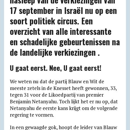
p
a
o
r
k
17 september in Israël nu op een
p
m
k
i
.
soort politiek circus. Een
e
c
overzicht van alle interessante
n
o
en schadelijke gebeurtenissen na
d
m
l
de landelijke verkiezingen .
y
U gaat eerst. Nee, U gaat eerst!
We weten nu dat de partij Blauw en Wit de
meeste zetels in de Knesset heeft gewonnen, 33,
tegen 31 voor de Likoedpartij van premier
Benjamin Netanyahu. Toch lijkt het er nu op, dat
Netanyahu de eerste kans krijgt om de volgende
regering te vormen.
In een gewaagde gok, hoopt de leider van Blauw