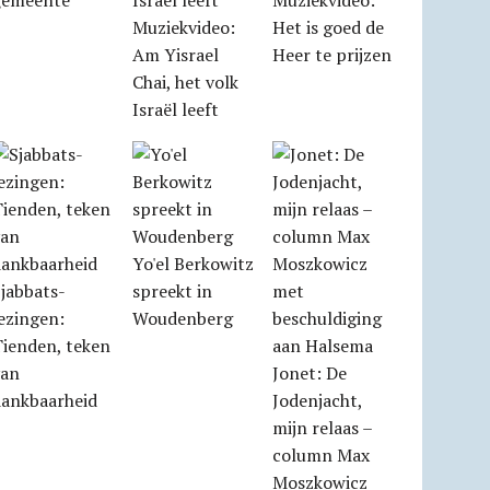
gemeente
Muziekvideo:
Muziekvideo:
Het is goed de
Am Yisrael
Heer te prijzen
Chai, het volk
Israël leeft
Yo'el Berkowitz
jabbats­
spreekt in
ezingen:
Woudenberg
Tienden, teken
van
Jonet: De
dankbaarheid
Jodenjacht,
mijn relaas –
column Max
Moszkowicz