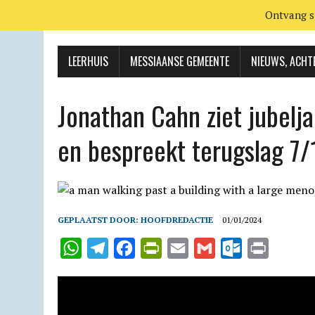
Ontvang s
LEERHUIS
MESSIAANSE GEMEENTE
NIEUWS, ACHT
Jonathan Cahn ziet jubelj
en bespreekt terugslag 7/
GEPLAATST DOOR:
HOOFDREDACTIE
01/01/2024
W
T
F
P
E
G
O
P
h
e
a
r
m
m
u
r
a
l
c
i
a
a
t
i
t
e
e
n
i
i
l
n