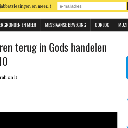
jabbatslezingen en meer..!
ERGRONDEN EN MEER
MESSIAANSE BEWEGING
OORLOG
MUZI
aren terug in Gods handelen
10