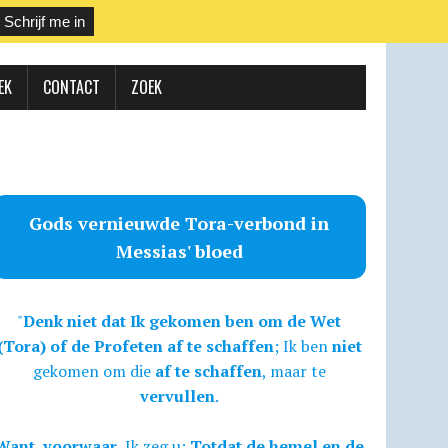
EK
CONTACT
ZOEK
Gods vernieuwde Tora-verbond in
Messias' bloed
"
Denk niet dat Ik gekomen ben om de Wet
(Tora) of de Profeten af te schaffen
; Ik ben
niet
gekomen om die
af te schaffen
, maar te
vervullen
.
Want, voorwaar,
Ik zeg u:
Totdat de hemel en de