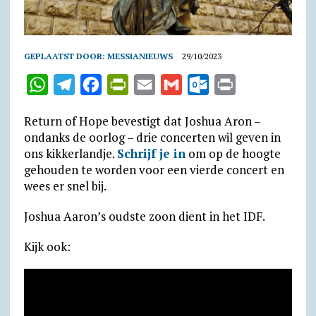
GEPLAATST DOOR:
MESSIANIEUWS
29/10/2023
W
T
F
P
E
G
O
P
h
e
a
r
m
m
u
r
Return of Hope bevestigt dat Joshua Aron –
a
l
c
i
a
a
t
i
ondanks de oorlog – drie concerten wil geven in
t
e
e
n
i
i
l
n
ons kikkerlandje.
Schrijf je in
om op de hoogte
gehouden te worden voor een vierde concert en
s
g
b
t
l
l
o
t
wees er snel bij.
A
r
o
F
o
p
a
o
r
k
Joshua Aaron’s oudste zoon dient in het IDF.
p
m
k
i
.
Kijk ook:
e
c
n
o
d
m