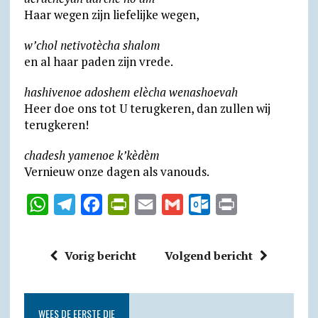
Haar wegen zijn liefelijke wegen,
w’chol netivotècha shalom
en al haar paden zijn vrede.
hashivenoe adoshem elècha wenashoevah
Heer doe ons tot U terugkeren, dan zullen wij
terugkeren!
chadesh yamenoe k’kèdèm
Vernieuw onze dagen als vanouds.
W
T
F
P
E
G
O
P
h
e
a
r
m
m
u
r
a
l
c
i
a
a
t
i
Vorig bericht
Volgend bericht
t
e
e
n
i
i
l
n
s
g
b
t
l
l
o
t
A
r
o
F
o
WEES DE EERSTE DIE