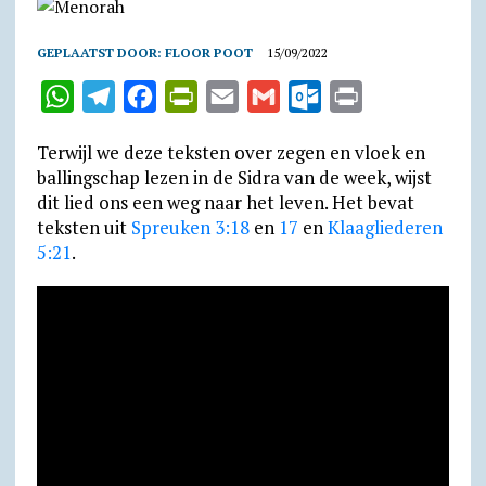
GEPLAATST DOOR:
FLOOR POOT
15/09/2022
W
T
F
P
E
G
O
P
h
e
a
r
m
m
u
r
Terwijl we deze teksten over zegen en vloek en
a
l
c
i
a
a
t
i
ballingschap lezen in de Sidra van de week, wijst
t
e
e
n
i
i
l
n
dit lied ons een weg naar het leven. Het bevat
teksten uit
s
g
Spreuken 3:18
b
t
l
en
17
l
en
o
Klaagliederen
t
5:21
.
A
r
o
F
o
p
a
o
r
k
p
m
k
i
.
e
c
n
o
d
m
l