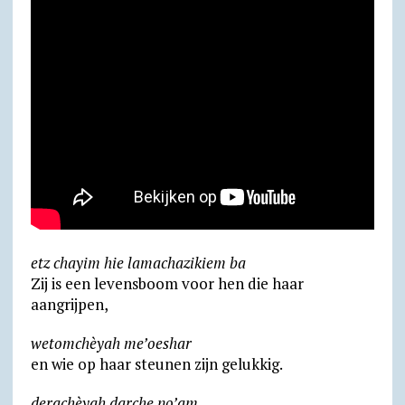
y
etz chayim hie lamachazikiem ba
Zij is een levensboom voor hen die haar
aangrijpen,
wetomchèyah me’oeshar
en wie op haar steunen zijn gelukkig.
derachèyah darche no’am