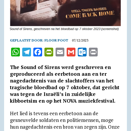
GEPLAATST DOOR:
FLOOR POOT
07/12/2023
W
T
F
P
E
G
O
P
h
e
a
r
m
m
u
r
The Sound of Sirens werd geschreven en
a
l
c
i
a
a
t
i
geproduceerd als eer­betoon aan en ter
t
e
e
n
i
i
l
n
nage­dach­tenis van de slacht­offers van het
tragische bloedbad op 7 oktober, dat gericht
s
g
b
t
l
l
o
t
was tegen de Israëli’s in zuidelijke
A
r
o
F
o
kibboetsim en op het NOVA muziekfestival.
p
a
o
r
k
Het lied is tevens een eerbetoon aan de
p
m
k
i
.
gesneuvelde soldaten en politiemensen, moge
e
c
hun nagedachtenis een bron van zegen zijn. Onze
n
o