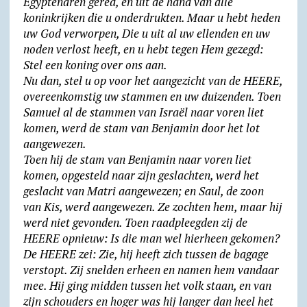
Egyptenaren gered, en uit de hand van alle
koninkrijken die u onderdrukten. Maar u hebt heden
uw God verworpen, Die u uit al uw ellenden en uw
noden verlost heeft, en u hebt tegen Hem gezegd:
Stel een koning over ons aan.
Nu dan, stel u op voor het aangezicht van de HEERE,
overeenkomstig uw stammen en uw duizenden. Toen
Samuel al de stammen van Israël naar voren liet
komen, werd de stam van Benjamin door het lot
aangewezen.
Toen hij de stam van Benjamin naar voren liet
komen, opgesteld naar zijn geslachten, werd het
geslacht van Matri aangewezen; en Saul, de zoon
van Kis, werd aangewezen. Ze zochten hem, maar hij
werd niet gevonden. Toen raadpleegden zij de
HEERE opnieuw: Is die man wel hierheen gekomen?
De HEERE zei: Zie, hij heeft zich tussen de bagage
verstopt. Zij snelden erheen en namen hem vandaar
mee. Hij ging midden tussen het volk staan, en van
zijn schouders en hoger was hij langer dan heel het