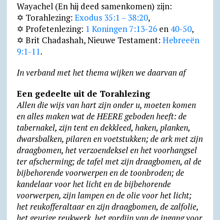
Wayachel (En hij deed samenkomen) zijn:
e
c
✡ Torahlezing:
Exodus 35:1 – 38:20
,
n
o
✡ Profetenlezing:
1 Koningen 7:13-26
en
40-50
,
d
m
✡ Brit Chadashah, Nieuwe Testament:
Hebreeën
9:1-11
.
l
y
In verband met het thema wijken we daarvan af
Een gedeelte uit de Torahlezing
Allen die wijs van hart zijn onder u, moeten komen
en alles maken wat de HEERE geboden heeft: de
tabernakel, zijn tent en dekkleed, haken, planken,
dwarsbalken, pilaren en voetstukken; de ark met zijn
draagbomen, het verzoendeksel en het voorhangsel
ter afscherming; de tafel met zijn draagbomen, al de
bijbehorende voorwerpen en de toonbroden; de
kandelaar voor het licht en de bijbehorende
voorwerpen, zijn lampen en de olie voor het licht;
het reukofferaltaar en zijn draagbomen, de zalfolie,
het geurige reukwerk, het gordijn van de ingang voor