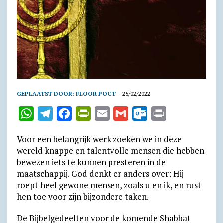
GEPLAATST DOOR:
FLOOR POOT
25/02/2022
W
T
F
P
E
G
O
P
h
e
a
r
m
m
u
r
Voor een belangrijk werk zoeken we in deze
a
l
c
i
a
a
t
i
wereld knappe en talentvolle mensen die hebben
t
e
e
n
i
i
l
n
bewezen iets te kunnen presteren in de
maatschappij. God denkt er anders over: Hij
s
g
b
t
l
l
o
t
roept heel gewone mensen, zoals u en ik, en rust
A
r
o
F
o
hen toe voor zijn bijzondere taken.
p
a
o
r
k
De Bijbelgedeelten voor de komende Shabbat
p
m
k
i
.