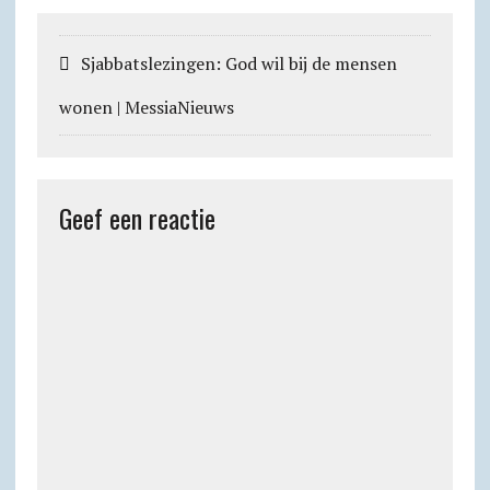
p
m
k
i
.
e
c
Sjabbats­lezingen: God wil bij de mensen
n
o
wonen | MessiaNieuws
d
m
l
y
Geef een reactie