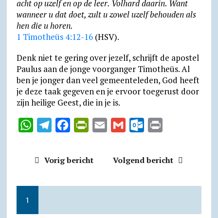
acht op uzelf en op de leer. Volhard daarin. Want
wanneer u dat doet, zult u zowel uzelf behouden als
hen die u horen.
1 Timotheüs 4:12-16
(HSV).
Denk niet te gering over jezelf, schrijft de apostel
Paulus aan de jonge voorganger Timotheüs. Al
ben je jonger dan veel gemeenteleden, God heeft
je deze taak gegeven en je ervoor toegerust door
zijn heilige Geest, die in je is.
W
T
F
P
E
G
O
P
h
e
a
r
m
m
u
r
a
l
c
i
a
a
t
i
Vorig bericht
Volgend bericht
t
e
e
n
i
i
l
n
s
g
b
t
l
l
o
t
A
r
o
F
o
1
p
a
o
r
k