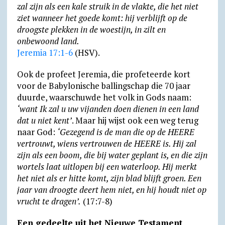
zal zijn als een kale struik in de vlakte, die het niet
ziet wanneer het goede komt: hij verblijft op de
droogste plekken in de woestijn, in zilt en
onbewoond land.
Jeremia 17:1-6
(HSV).
Ook de profeet Jeremia, die profeteerde kort
voor de Babylonische ballingschap die 70 jaar
duurde, waar­schuwde het volk in Gods naam:
‘want Ik zal u uw vijanden doen dienen in een land
dat u niet kent’
. Maar hij wijst ook een weg terug
naar God:
‘Gezegend is de man die op de HEERE
vertrouwt, wiens vertrouwen de HEERE is. Hij zal
zijn als een boom, die bij water geplant is, en die zijn
wortels laat uitlopen bij een waterloop. Hij merkt
het niet als er hitte komt, zijn blad blijft groen. Een
jaar van droogte deert hem niet, en hij houdt niet op
vrucht te dragen’.
(17:7-8)
Een gedeelte uit het Nieuwe Testament