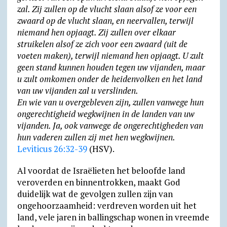
zal. Zij zullen op de vlucht slaan alsof ze voor een
zwaard op de vlucht slaan, en neer­vallen, terwijl
niemand hen opjaagt. Zij zullen over elkaar
struikelen alsof ze zich voor een zwaard (uit de
voeten maken), terwijl niemand hen opjaagt. U zult
geen stand kunnen houden tegen uw vijanden, maar
u zult omkomen onder de heidenvolken en het land
van uw vijanden zal u verslinden.
En wie van u overgebleven zijn, zullen vanwege hun
onge­rech­tigheid wegkwijnen in de landen van uw
vijanden. Ja, ook vanwege de onge­rechtig­heden van
hun vaderen zullen zij met hen wegkwijnen.
Leviticus 26:32-39
(HSV).
Al voordat de Israëlieten het beloofde land
veroverden en binnentrokken, maakt God
duidelijk wat de gevolgen zullen zijn van
ongehoorzaamheid: verdreven worden uit het
land, vele jaren in ballingschap wonen in vreemde