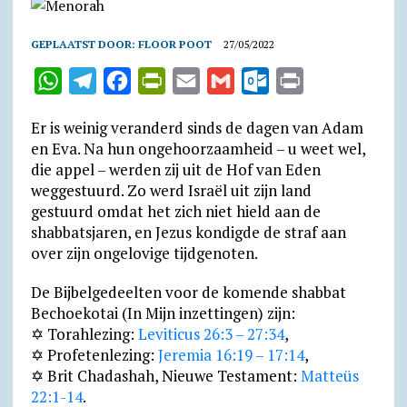
GEPLAATST DOOR:
FLOOR POOT
27/05/2022
W
T
F
P
E
G
O
P
h
e
a
r
m
m
u
r
Er is weinig veranderd sinds de dagen van Adam
a
l
c
i
a
a
t
i
en Eva. Na hun onge­hoor­zaam­heid – u weet wel,
t
e
e
n
i
i
l
n
die appel – werden zij uit de Hof van Eden
weggestuurd. Zo werd Israël uit zijn land
s
g
b
t
l
l
o
t
gestuurd omdat het zich niet hield aan de
A
r
o
F
o
shabbats­jaren, en Jezus kondigde de straf aan
p
a
o
r
k
over zijn ongelovige tijdgenoten.
p
m
k
i
.
De Bijbelgedeelten voor de komende shabbat
e
c
Bechoekotai (In Mijn inzettingen) zijn:
n
o
✡ Torahlezing:
Leviticus 26:3 – 27:34
,
d
m
✡ Profetenlezing:
Jeremia 16:19 – 17:14
,
✡ Brit Chadashah, Nieuwe Testament:
Matteüs
l
22:1-14
.