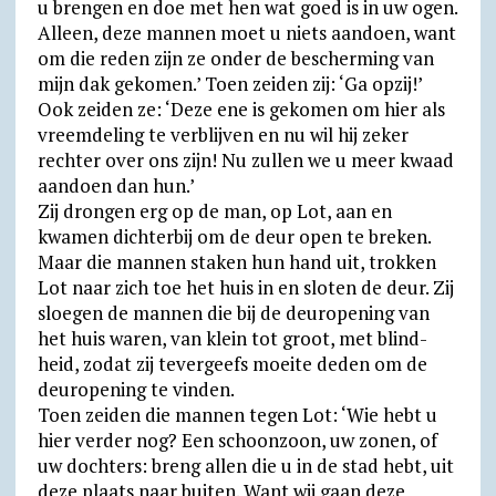
u brengen en doe met hen wat goed is in uw ogen.
Alleen, deze mannen moet u niets aandoen, want
om die reden zijn ze onder de bescherming van
mijn dak gekomen.’ Toen zeiden zij: ‘Ga opzij!’
Ook zeiden ze: ‘Deze ene is gekomen om hier als
vreemdeling te verblijven en nu wil hij zeker
rechter over ons zijn! Nu zullen we u meer kwaad
aandoen dan hun.’
Zij drongen erg op de man, op Lot, aan en
kwamen dichterbij om de deur open te breken.
Maar die mannen staken hun hand uit, trokken
Lot naar zich toe het huis in en sloten de deur. Zij
sloegen de mannen die bij de deur­opening van
het huis waren, van klein tot groot, met blind­
heid, zodat zij tever­geefs moeite deden om de
deur­opening te vinden.
Toen zeiden die mannen tegen Lot: ‘Wie hebt u
hier verder nog? Een schoon­zoon, uw zonen, of
uw dochters: breng allen die u in de stad hebt, uit
deze plaats naar buiten. Want wij gaan deze