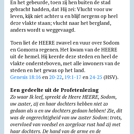
En het gebeurde, toen zij hen buiten de stad
gebracht hadden, dat Hij zei: Vlucht voor uw
leven, kijk niet achter u en blijf nergens op heel
deze vlakte staan; vlucht naar het bergland,
anders wordt u weggevaagd.
Toen liet de HEERE zwavel en vuur over Sodom
en Gomorra regenen. Het kwam van de HEERE
uit de hemel. Hij keerde deze steden en heel de
vlakte onder­ste­boven, met alle inwoners van de
steden en het gewas op het land.
Genesis 18:16
en
20-22
,
19:1-17
en
24-25
(HSV).
Een gedeelte uit de Profetenlezing
Zo waar Ik leef, spreekt de Heere HEERE, Sodom,
uw zuster, zij en haar dochters hebben niet zo
gedaan als u en uw dochters gedaan hebben! Zie, dit
was de onge­rech­tig­heid van uw zuster Sodom: trots,
over­vloed van voedsel en zorge­loze rust had zij met
haar dochters. De hand van de arme en de