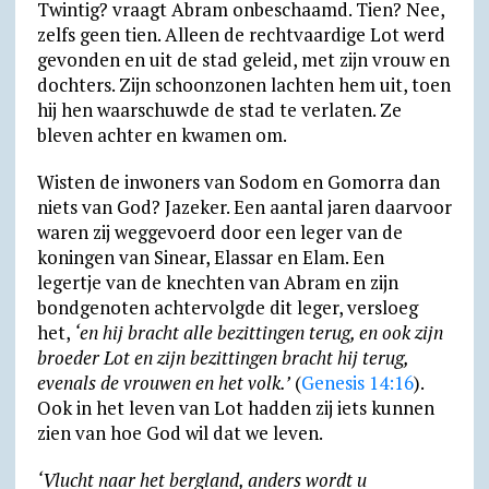
Twintig? vraagt Abram onbe­schaamd. Tien? Nee,
zelfs geen tien. Alleen de recht­vaardige Lot werd
gevon­den en uit de stad geleid, met zijn vrouw en
dochters. Zijn schoon­zonen lachten hem uit, toen
hij hen waarschuwde de stad te verlaten. Ze
bleven achter en kwamen om.
Wisten de inwoners van Sodom en Gomorra dan
niets van God? Jazeker. Een aantal jaren daarvoor
waren zij weggevoerd door een leger van de
koningen van Sinear, Elassar en Elam. Een
legertje van de knechten van Abram en zijn
bond­genoten achter­volgde dit leger, ver­sloeg
het,
‘en hij bracht alle bezit­tingen terug, en ook zijn
broeder Lot en zijn bezit­tingen bracht hij terug,
evenals de vrouwen en het volk.’
(
Genesis 14:16
).
Ook in het leven van Lot hadden zij iets kunnen
zien van hoe God wil dat we leven.
‘Vlucht naar het bergland, anders wordt u