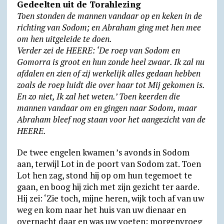
y
Gedeelten uit de Torahlezing
Toen stonden de mannen vandaar op en keken in de
richting van Sodom; en Abraham ging met hen mee
om hen uitgeleide te doen.
Verder zei de HEERE: ‘De roep van Sodom en
Gomorra is groot en hun zonde heel zwaar. Ik zal nu
afdalen en zien of zij werkelijk alles gedaan hebben
zoals de roep luidt die over haar tot Mij gekomen is.
En zo niet, Ik zal het weten.’ Toen keerden die
mannen vandaar om en gingen naar Sodom, maar
Abraham bleef nog staan voor het aangezicht van de
HEERE.
De twee engelen kwamen ’s avonds in Sodom
aan, terwijl Lot in de poort van Sodom zat. Toen
Lot hen zag, stond hij op om hun tege­moet te
gaan, en boog hij zich met zijn gezicht ter aarde.
Hij zei: ‘Zie toch, mijne heren, wijk toch af van uw
weg en kom naar het huis van uw dienaar en
overnacht daar en was uw voeten; morgen­vroeg