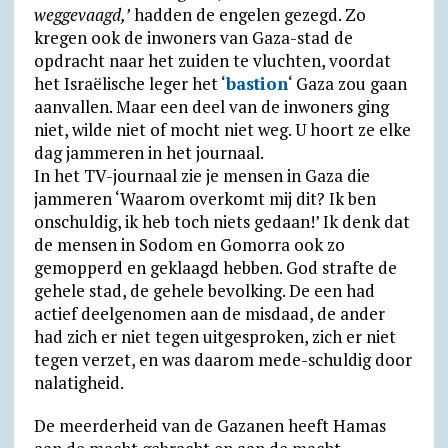
weggevaagd,’
hadden de engelen gezegd. Zo
kregen ook de inwoners van Gaza-stad de
opdracht naar het zuiden te vluchten, voordat
het Israëlische leger het ‘
bastion
‘ Gaza zou gaan
aan­val­len. Maar een deel van de inwoners ging
niet, wilde niet of mocht niet weg. U hoort ze elke
dag jam­meren in het journaal.
In het TV-journaal zie je mensen in Gaza die
jammeren ‘Waarom overkomt mij dit? Ik ben
onschuldig, ik heb toch niets gedaan!’ Ik denk dat
de mensen in Sodom en Gomorra ook zo
gemopperd en geklaagd hebben. God strafte de
gehele stad, de gehele bevolking. De een had
actief deel­ge­no­men aan de misdaad, de ander
had zich er niet tegen uitge­sproken, zich er niet
tegen verzet, en was daarom mede-schuldig door
nalatig­heid.
De meerderheid van de Gazanen heeft Hamas