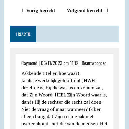
a
l
c
i
a
a
t
i
Vorig bericht
Volgend bericht
t
e
e
n
i
i
l
n
s
g
b
t
l
l
o
t
A
r
o
F
o
1 REACTIE
p
a
o
r
k
p
m
k
i
.
e
c
Raymond
|
06/11/2023 om 11:12
|
Beantwoorden
n
o
Pakkende titel en hoe waar!
d
m
Ja als je werkelijk gelooft dat JHWH
l
dezelfde is, Hij die was, is en komen zal,
y
dat Zijn Woord, HEEL Zijn Woord waar is,
dan is Hij de rechter die recht zal doen.
Niet de vraag of maar wanneer? Ik ben
alleen bang dat Zijn rechtzaak niet
overeenkomt met die van de mensen. Het