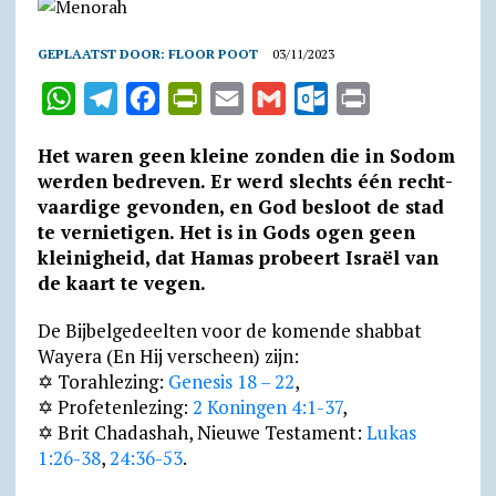
GEPLAATST DOOR:
FLOOR POOT
03/11/2023
W
T
F
P
E
G
O
P
h
e
a
r
m
m
u
r
Het waren geen kleine zonden die in Sodom
a
l
c
i
a
a
t
i
werden bedreven. Er werd slechts één recht­
t
e
e
n
i
i
l
n
vaardige gevon­den, en God besloot de stad
te vernietigen. Het is in Gods ogen geen
s
g
b
t
l
l
o
t
kleinigheid, dat Hamas probeert Israël van
A
r
o
F
o
de kaart te vegen.
p
a
o
r
k
De Bijbelgedeelten voor de komende shabbat
p
m
k
i
.
Wayera (En Hij verscheen) zijn:
e
c
✡ Torahlezing:
Genesis 18 – 22
,
n
o
✡ Profetenlezing:
2 Koningen 4:1-37
,
d
m
✡ Brit Chadashah, Nieuwe Testament:
Lukas
1:26-38
,
24:36-53
.
l