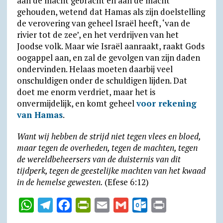
aan de macht gebracht en aan de macht
gehouden, wetend dat Hamas als zijn doelstelling
de verovering van geheel Israël heeft, ‘van de
rivier tot de zee’, en het verdrijven van het
Joodse volk. Maar wie Israël aanraakt, raakt Gods
oogappel aan, en zal de gevolgen van zijn daden
ondervinden. Helaas moeten daarbij veel
onschuldigen onder de schuldigen lijden. Dat
doet me enorm verdriet, maar het is
onvermijdelijk, en komt geheel
voor rekening
van Hamas
.
Want wij hebben de strijd niet tegen vlees en bloed,
maar tegen de overheden, tegen de machten, tegen
de wereld­beheer­sers van de duisternis van dit
tijdperk, tegen de geeste­lijke machten van het kwaad
in de hemelse gewesten.
(Efese 6:12)
W
T
F
P
E
G
O
P
h
e
a
r
m
m
u
r