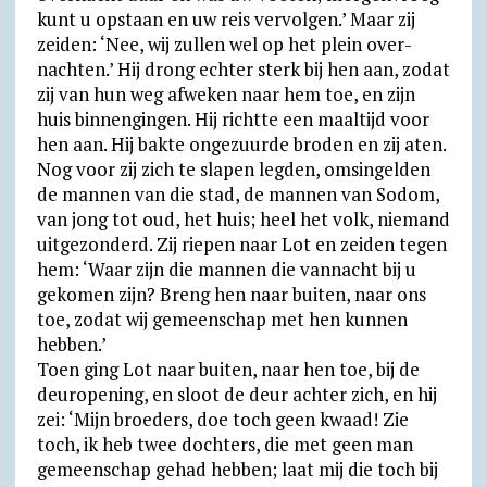
kunt u opstaan en uw reis vervolgen.’ Maar zij
zeiden: ‘Nee, wij zullen wel op het plein over­
nachten.’ Hij drong echter sterk bij hen aan, zodat
zij van hun weg afweken naar hem toe, en zijn
huis binnen­gingen. Hij richtte een maaltijd voor
hen aan. Hij bakte onge­zuur­de broden en zij aten.
Nog voor zij zich te slapen legden, omsingelden
de mannen van die stad, de mannen van Sodom,
van jong tot oud, het huis; heel het volk, niemand
uitge­zonderd. Zij riepen naar Lot en zeiden tegen
hem: ‘Waar zijn die mannen die vannacht bij u
gekomen zijn? Breng hen naar buiten, naar ons
toe, zodat wij gemeen­schap met hen kunnen
hebben.’
Toen ging Lot naar buiten, naar hen toe, bij de
deur­opening, en sloot de deur achter zich, en hij
zei: ‘Mijn broeders, doe toch geen kwaad! Zie
toch, ik heb twee dochters, die met geen man
gemeen­schap gehad hebben; laat mij die toch bij