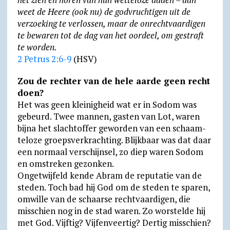
weet de Heere (ook nu) de god­vruch­tigen uit de
verzoeking te verlossen, maar de onrecht­vaar­digen
te bewaren tot de dag van het oordeel, om gestraft
te worden.
2 Petrus 2:6-9
(HSV)
Zou de rechter van de hele aarde geen recht
doen?
Het was geen kleinigheid wat er in Sodom was
gebeurd. Twee mannen, gasten van Lot, waren
bijna het slacht­offer geworden van een schaam­
te­loze groeps­ver­krach­ting. Blijkbaar was dat daar
een normaal verschijn­sel, zo diep waren Sodom
en omstreken gezonken.
Ongetwijfeld kende Abram de reputatie van de
steden. Toch bad hij God om de steden te sparen,
omwille van de schaarse recht­vaardigen, die
misschien nog in de stad waren. Zo worstelde hij
met God. Vijftig? Vijfen­veertig? Dertig misschien?