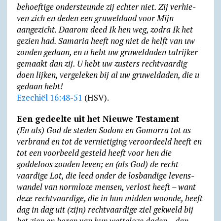
behoeftige onder­steunde zij echter niet. Zij verhie­
ven zich en deden een gruwel­daad voor Mijn
aangezicht. Daarom deed Ik hen weg, zodra Ik het
gezien had. Samaria heeft nog niet de helft van uw
zonden gedaan, en u hebt uw gruweldaden talrijker
gemaakt dan zij. U hebt uw zusters rechtvaardig
doen lijken, vergeleken bij al uw gruweldaden, die u
gedaan hebt!
Ezechiël 16:48-51
(HSV).
Een gedeelte uit het Nieuwe Testament
(En als) God de steden Sodom en Gomorra tot as
verbrand en tot de vernietiging veroordeeld heeft en
tot een voorbeeld gesteld heeft voor hen die
goddeloos zouden leven; en (als God) de recht­
vaardige Lot, die leed onder de los­ban­dige levens­
wandel van norm­loze mensen, verlost heeft – want
deze recht­vaardige, die in hun midden woonde, heeft
dag in dag uit (zijn) recht­vaardige ziel gekweld bij
het zien en horen van hun wetteloze daden – dan