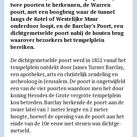
a
l
c
i
a
a
t
i
twee poorten te herkennen, de Warren
t
e
e
n
i
i
l
n
poort, met een boogbrug waar de tunnel
langs de Kotel of Westelijke Muur
s
g
b
t
l
l
o
t
onderdoor loopt, en de Barclay’s Poort, een
A
r
o
F
o
dichtgemetselde poort nabij de houten brug
p
a
o
r
k
waarover bezoekers het tempelplein
p
m
k
i
.
bereiken.
e
c
De dichtgemetselde poort werd in 1852 vanaf het
n
o
tempelplein ontdekt door James Turner Barclay,
d
m
een apotheker, arts en christelijk zendeling en
archeoloog in Jerusalem. De poort is ongetwijfeld
l
een van de vier poorten waardoor men het door
y
koning Herodes de Grote vergrote tempelplein
kon betreden. Barclay herkende de poort aan de
zware latei van 7 meter lengte en 2 meter
hoogte, hoewel de opening van de poort aan het
einde van de 10e eeuw met stenen was dicht­ge­
metseld.