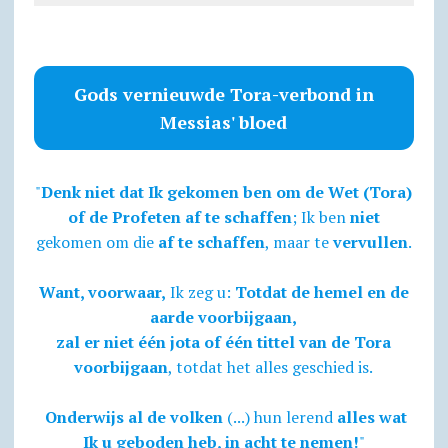
Gods vernieuwde Tora-verbond in
Messias' bloed
"
Denk niet dat Ik gekomen ben om de Wet (Tora)
of de Profeten af te schaffen
; Ik ben
niet
gekomen om die
af te schaffen
, maar te
vervullen
.
Want, voorwaar,
Ik zeg u:
Totdat de hemel en de
aarde voorbijgaan,
zal er niet één jota of één tittel van de Tora
voorbijgaan
, totdat het alles geschied is.
Onderwijs al de volken
(...) hun lerend
alles wat
Ik u geboden heb, in acht te nemen!
"