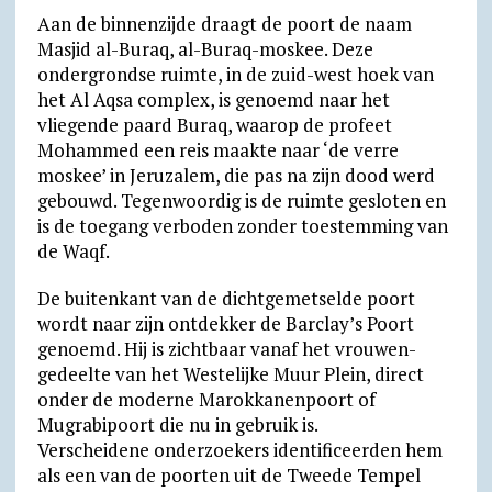
Aan de binnenzijde draagt de poort de naam
Masjid al-Buraq, al-Buraq-moskee. Deze
ondergrondse ruimte, in de zuid-west hoek van
het Al Aqsa complex, is genoemd naar het
vliegende paard Buraq, waarop de profeet
Mohammed een reis maakte naar ‘de verre
moskee’ in Jeruzalem, die pas na zijn dood werd
gebouwd. Tegenwoordig is de ruimte gesloten en
is de toegang verboden zonder toestemming van
de Waqf.
De buitenkant van de dichtgemetselde poort
wordt naar zijn ontdekker de Barclay’s Poort
genoemd. Hij is zichtbaar vanaf het vrouwen­
gedeelte van het Westelijke Muur Plein, direct
onder de moderne Marok­kanen­poort of
Mugrabipoort die nu in gebruik is.
Verscheidene onderzoekers identifi­ceerden hem
als een van de poorten uit de Tweede Tempel