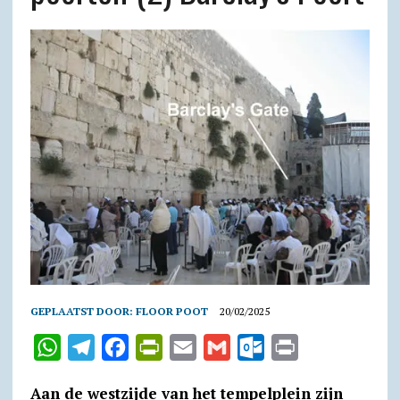
GEPLAATST DOOR:
FLOOR POOT
20/02/2025
W
T
F
P
E
G
O
P
h
e
a
r
m
m
u
r
Aan de westzijde van het tempelplein zijn